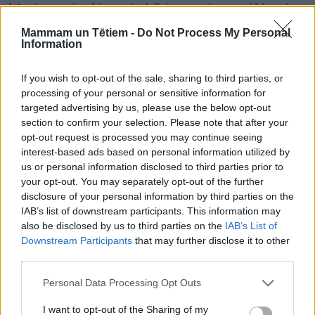
bērniem ar īpašām vajadzībām un viņu vecākiem ir
ļoti būtisks atbalsts, kas prasa daudz zināšanu,
Mammam un Tētiem -
Do Not Process My Personal
Information
pacietības, ieinteresētības un rūpju. Šī brīža apstākļi
spiež pilnīgi vai daļēji izolēties no sabiedrības, tomēr
If you wish to opt-out of the sale, sharing to third parties, or
mēs uzskatām, ka Bērniem ir ļoti svarīgi integrēties
processing of your personal or sensitive information for
sabiedrībā un līdzdarboties ar vienaudžiem.
targeted advertising by us, please use the below opt-out
section to confirm your selection. Please note that after your
opt-out request is processed you may continue seeing
interest-based ads based on personal information utilized by
Mēs zinām, ka šie bērni ir ļoti jūtīgi un viņu
us or personal information disclosed to third parties prior to
your opt-out. You may separately opt-out of the further
pasaules uztvere ir daudz smalkāka nekā
disclosure of your personal information by third parties on the
pieaugušajiem vai bērniem, kam nav
IAB’s list of downstream participants. This information may
attīstības traucējumu.
also be disclosed by us to third parties on the
IAB’s List of
Downstream Participants
that may further disclose it to other
third parties.
Personal Data Processing Opt Outs
Ņemot vērā ierobežotos resursus, mēs sāksim
ieceres realizēšanu ar mazumiņu un ceram, ka laika
I want to opt-out of the Sharing of my