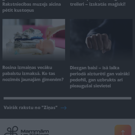
Rakstniecības muzejs aicina
treileri – izskatās maģiski!
pētīt kustoņus
Rosina izmaiņas vecāku
Diezgan baisi – īsā laika
pabalstu izmaksā. Ko tas
periodā aizturēti gan vairāki
nozīmēs jaunajām ģimenēm?
pedofili, gan uzbrukts arī
pieaugušai sievietei
Vairāk rakstu no "Ziņas"