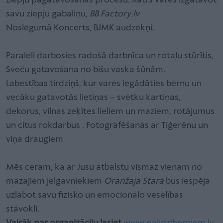
ziepju pagatavošanas procesu. Katrs varēs izgatavot
savu ziepju gabaliņu,
BB Factory.lv
Noslēgumā Koncerts, BJMK audzēkņi.
Paralēli darbosies radošā darbnīca un rotaļu stūrītis,
Sveču gatavošana no bišu vaska šūnām.
Labestības tirdziņš, kur varēs iegādāties bērnu un
vecāku gatavotās lietiņas – svētku kartiņas,
dekorus, vilnas zeķītes lieliem un maziem, rotājumus
un citus rokdarbus . Fotogrāfēšanās ar Tīģerēnu un
viņa draugiem
Mēs ceram, ka ar Jūsu atbalstu vismaz vienam no
mazajiem jelgavniekiem
Oranžajā Starā
būs iespēja
uzlabot savu fizisko un emocionālo veselības
stāvokli.