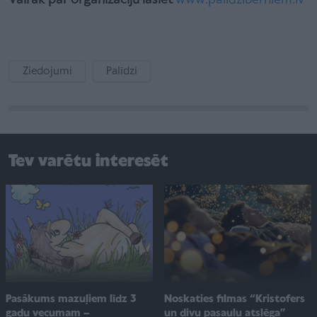
Vairāk par organizāciju lasiet
www.palidziberniem.lv
Ziedojumi
Palīdzi
Tev varētu interesēt
Pasākums mazuļiem līdz 3
Noskaties filmas “Kristofers
gadu vecumam –
un divu pasauļu atslēga”