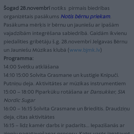
Šogad 28.novembrī
notiks pirmais biedrības
organizētais pasākums
Notis bērnu priekam
.
Pasākuma mērķis ir bērnu un jauniešu ar īpašām
vajadzībām integrēšana sabiedrībā. Gaidām ikvienu
piedalīties gribētāju š.g. 28.novembrī Jelgavas Bērnu
un Jauniešu Mūzikas klubā (
www.bjmk.lv
)
Programma:
14:00 Svētku atklāšana
14:10 15:00 Solvita Grasmane un kustīgie Knīpuči.
Putniņu deja. Aktivitātes ar mūzikas instrumentiem
15:00 – 18:00 Piparkūku rotāšana ar
Dansukker, SIA
Nordic Sugar
16:00 – 16:15 Solvita Grasmane un Briedītis. Draudziņu
deja, citas aktivitātes
16:15 – līdz kamēr darbs ir padarīts... Iepazīšanās ar