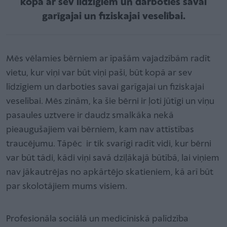
kopā ar sev līdzīgiem un darboties savai
garīgajai un fiziskajai veselībai.
Mēs vēlamies bērniem ar īpašām vajadzībām radīt
vietu, kur viņi var būt viņi paši, būt kopā ar sev
līdzīgiem un darboties savai garīgajai un fiziskajai
veselībai. Mēs zinām, ka šie bērni ir ļoti jūtīgi un viņu
pasaules uztvere ir daudz smalkāka nekā
pieaugušajiem vai bērniem, kam nav attīstības
traucējumu. Tāpēc ir tik svarīgi radīt vidi, kur bērni
var būt tādi, kādi viņi savā dziļākajā būtībā, lai viņiem
nav jākautrējas no apkārtējo skatieniem, kā arī būt
par skolotājiem mums visiem.
Profesionāla sociālā un medicīniskā palīdzība