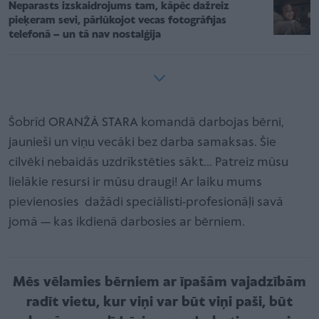
Neparasts izskaidrojums tam, kāpēc dažreiz
pieķeram sevi, pārlūkojot vecas fotogrāfijas
telefonā – un tā nav nostalģija
Šobrīd ORANŽĀ STARA komandā darbojas bērni,
jaunieši un viņu vecāki bez darba samaksas. Šie
cilvēki nebaidās uzdrīkstēties sākt... Patreiz mūsu
lielākie resursi ir mūsu draugi! Ar laiku mums
pievienosies dažādi speciālisti-profesionāļi savā
jomā — kas ikdienā darbosies ar bērniem.
Mēs vēlamies bērniem ar īpašām vajadzībām
radīt vietu, kur viņi var būt viņi paši, būt