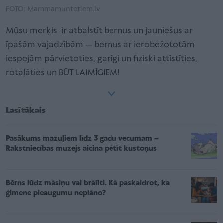
FOTO: Mammamuntetiem.lv
Mūsu mērķis ir atbalstīt bērnus un jauniešus ar
īpašām vajadzībām — bērnus ar ierobežototām
iespējām pārvietoties, garīgi un fiziski attīstīties,
rotaļāties un BŪT LAIMĪGIEM!
Lasītākais
Pasākums mazuļiem līdz 3 gadu vecumam –
Rakstniecības muzejs aicina pētīt kustoņus
Bērns lūdz māsiņu vai brālīti. Kā paskaidrot, ka
ģimene pieaugumu neplāno?