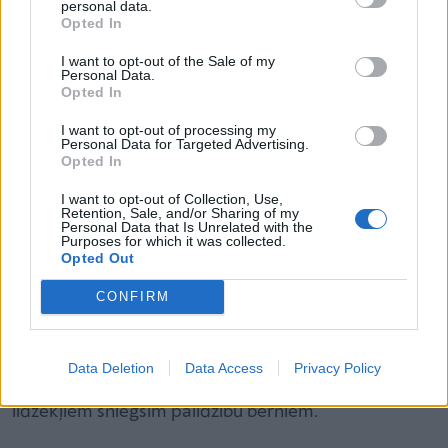
personal data.
gaitā varēsim piesaistīt finansējumu, lai iekārtotu
Opted In
Bērnu Māju
— māju bērniem ar īpašām vajadzībām,
I want to opt-out of the Sale of my
kur būs pieejami nepieciešamie speciālisti, vietu, kur
Personal Data.
Opted In
justies labi, vietu, kur aicināsim draugus un
domubiedrus.
I want to opt-out of processing my
Personal Data for Targeted Advertising.
Opted In
Mērķu īstenošanai esam izveidojuši interneta veikalu
I want to opt-out of Collection, Use,
Retention, Sale, and/or Sharing of my
(
www.palidziberniem.lv
), kur ikvienam ir iespēja
Personal Data that Is Unrelated with the
Purposes for which it was collected.
iegādāties bērnu un vecāku gatavotās ziemasvētku
Opted Out
kartiņas, dekorus un adventes vainagus. Šobrīd
CONFIRM
esam veiksmīgi uzsākuši sadarbību ar divām skolām
— bērni ir priecīg,ka var palīdzēt citiem, izgatavojot
kartiņas. Visi iegūtie līdzekļi tiks izmantoti biedrības
Data Deletion
Data Access
Privacy Policy
mērķu realizēšanai, respektīvi, par iegūtajiem
līdzekļiem sniegsim palīdzību bērniem.