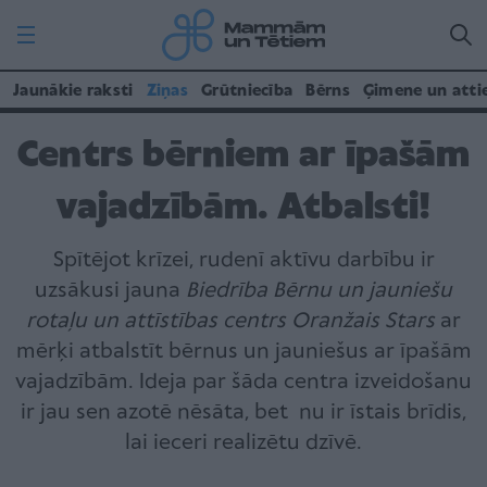
Jaunākie raksti
Ziņas
Grūtniecība
Bērns
Ģimene un atti
Centrs bērniem ar īpašām
vajadzībām. Atbalsti!
Spītējot krīzei, rudenī aktīvu darbību ir
uzsākusi jauna
Biedrība Bērnu un jauniešu
rotaļu un attīstības centrs Oranžais Stars
ar
mērķi atbalstīt bērnus un jauniešus ar īpašām
vajadzībām. Ideja par šāda centra izveidošanu
ir jau sen azotē nēsāta, bet nu ir īstais brīdis,
lai ieceri realizētu dzīvē.