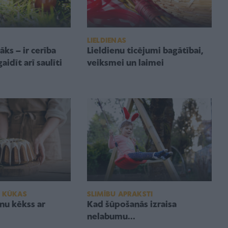
LIELDIENAS
tāks – ir cerība
Lieldienu ticējumi bagātībai,
aidīt arī saulīti
veiksmei un laimei
N KŪKAS
SLIMĪBU APRAKSTI
enu kēkss ar
Kad šūpošanās izraisa
nelabumu...