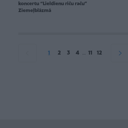
koncertu “Lieldienu riču raču”
Ziemeļblāzmā
1
2
3
4
11
12
...