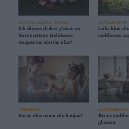
UZTURA MĀCĪBA, DIĒTAS
AKTUALITĀTES
Cik dienas drīkst glabāt un
Laiks kļūs sil
lietot uzturā Lieldienās
Lieldienās sag
neapēstās vārītās olas?
LIELDIENAS
SALDĒDIENI U
Kuras olas uzvar olu kaujās?
Ātrais Lieldi
glazūru