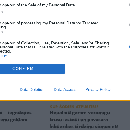
o opt-out of the Sale of my Personal Data.
In
ĢIMENES VESELĪBA
to opt-out of processing my Personal Data for Targeted
jai ceturtdienai
Kur saņemt medicīnisko
ing.
In
palīdzību Lieldienu
brīvdienās?
o opt-out of Collection, Use, Retention, Sale, and/or Sharing
ersonal Data that Is Unrelated with the Purposes for which it
lected.
Out
CONFIRM
Data Deletion
Data Access
Privacy Policy
KUR ŠODIEN ATPŪSTIES?
i – iegādājies
Nepalaid garām vērienīgu
dienu galdam
trušu izstādi un pavasara
labdarības tirdziņu vienuviet!