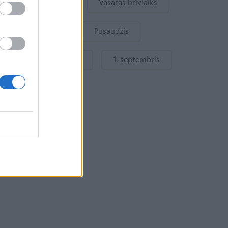
Bērna emocijas
Vasaras brīvlaiks
Bērnu drošība
Pusaudzis
Gatavošanās skolai
1. septembris