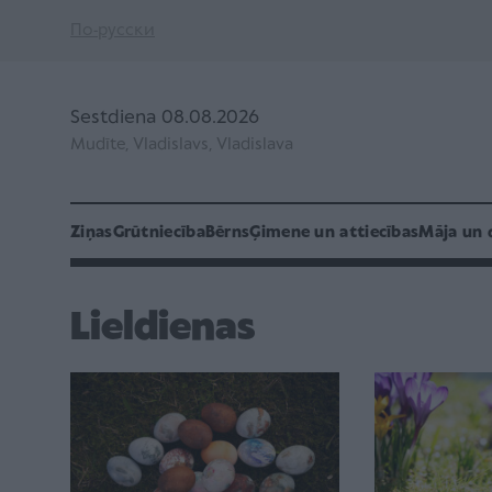
По-русски
Sestdiena 08.08.2026
Mudīte, Vladislavs, Vladislava
Ziņas
Grūtniecība
Bērns
Ģimene un attiecības
Māja un 
Lieldienas