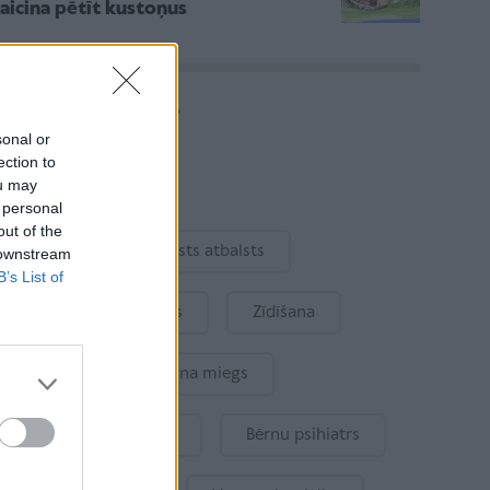
aicina pētīt kustoņus
Vairāk rakstu
sonal or
ection to
ou may
Aktuāli
 personal
out of the
Ukraina
Valsts atbalsts
 downstream
B’s List of
Kur šodien atpūsties
Zīdīšana
Drošība
Bērna miegs
Mākslīgais intelekts
Bērnu psihiatrs