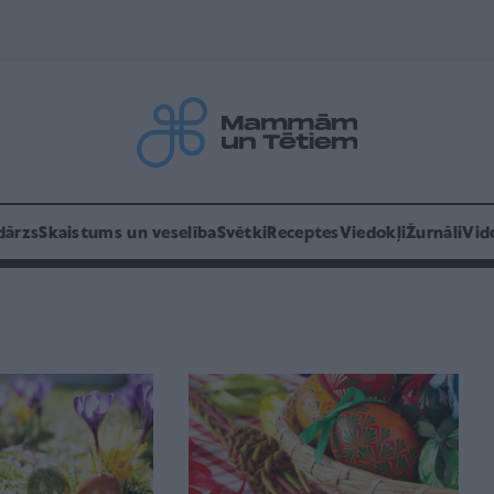
dārzs
Skaistums un veselība
Svētki
Receptes
Viedokļi
Žurnāli
Vid