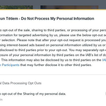
n Tētiem -
Do Not Process My Personal Information
to opt-out of the sale, sharing to third parties, or processing of your per
formation for targeted advertising by us, please use the below opt-out s
r selection. Please note that after your opt-out request is processed y
eing interest-based ads based on personal information utilized by us or
disclosed to third parties prior to your opt-out. You may separately opt-
LIELDIENAS
losure of your personal information by third parties on the IAB’s list of
vijas Lieldienu
Idejas gaumīgam Lieldienu
. This information may also be disclosed by us to third parties on the
IA
ļvedis
galda klājumam – FOTO
Participants
that may further disclose it to other third parties.
l Data Processing Opt Outs
o opt-out of the Sharing of my personal data.
In