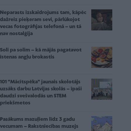
Neparasts izskaidrojums tam, kāpēc
dažreiz pieķeram sevi, pārlūkojot
vecas fotogrāfijas telefonā – un tā
nav nostalģija
Soli pa solim – kā mājās pagatavot
īstenas angļu brokastis
101 "Mācītspēka" jaunais skolotājs
uzsāks darbu Latvijas skolās – īpaši
daudzi svešvalodās un STEM
priekšmetos
Pasākums mazuļiem līdz 3 gadu
vecumam – Rakstniecības muzejs