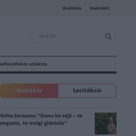
Reklāma
Kontakti
eo
Foto
Valsts atbalsts
Jaunākie
Lasītākais
Velta Straume: “Esmu kā vējš – te
negants, te maigi glāstošs”