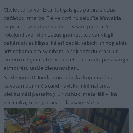
'
Citviet telpā var izkārtot gaisīgus papīra ziedus
dažādos izmēros. Tie veidoti no salocīta šūnveida
papīra un izskatās skaisti no visām pusēm. Šie
rotājumi sver vien dažus gramus, tos var viegli
pakārt aiz aukliņas, kā arī pēcāk salocīt un noglabāt
līdz nākamajām svinībām. Apaļi dažādu krāsu un
izmēru rotājumi atdzīvinās telpu un radīs pavasarīgu
atmosfēru un Lieldienu noskaņu.
Noslēgumā D. Rimkus norāda, ka kopumā šajā
pavasarī dominē skandināvisks minimālisms,
pieklusināti pasteļtoņi un dabiski materiāli – lins,
keramika, koks, papīrs un krāsains stikls.