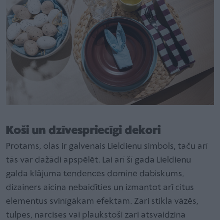
Koši un dzīvespriecīgi dekori
Protams, olas ir galvenais Lieldienu simbols, taču arī
tās var dažādi apspēlēt. Lai arī šī gada Lieldienu
galda klājuma tendencēs dominē dabiskums,
dizainers aicina nebaidīties un izmantot arī citus
elementus svinīgākam efektam. Zari stikla vāzēs,
tulpes, narcises vai plaukstoši zari atsvaidzina