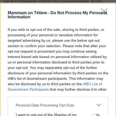
vienkāršākajiem stilizācijas paņēmieniem. Austs
galda paliktnis zem katra šķīvja veido struktūru.
Mammam un Tētiem -
Do Not Process My Personal
Pusdienu šķīvis, uz kura uzlikts mazāks šķīvis vai
Information
bļodiņa, rada dziļumu, neatkarīgi, vai trauki ir svinīgi
If you wish to opt-out of the sale, sharing to third parties, or
vai ikdienišķi. Mērķis nav pārpilnība, bet kompozīcija.
processing of your personal or sensitive information for
targeted advertising by us, please use the below opt-out
section to confirm your selection. Please note that after your
opt-out request is processed you may continue seeing
interest-based ads based on personal information utilized by
us or personal information disclosed to third parties prior to
your opt-out. You may separately opt-out of the further
disclosure of your personal information by third parties on the
IAB’s list of downstream participants. This information may
also be disclosed by us to third parties on the
IAB’s List of
Downstream Participants
that may further disclose it to other
third parties.
Personal Data Processing Opt Outs
I want to opt-out of the Sharing of my