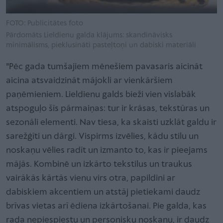
FOTO: Publicitātes foto
Pārdomāts Lieldienu galda klājums: skandināvisks
minimālisms, pieklusināti pasteļtoņi un dabiski materiāli
"Pēc gada tumšajiem mēnešiem pavasaris aicināt
aicina atsvaidzināt mājokli ar vienkāršiem
paņēmieniem. Lieldienu galds bieži vien vislabāk
atspoguļo šīs pārmaiņas: tur ir krāsas, tekstūras un
sezonāli elementi. Nav tiesa, ka skaisti uzklāt galdu ir
sarežģīti un dārgi. Vispirms izvēlies, kādu stilu un
noskaņu vēlies radīt un izmanto to, kas ir pieejams
mājās. Kombinē un izkārto tekstilus un traukus
vairākās kārtās vienu virs otra, papildini ar
dabiskiem akcentiem un atstāj pietiekami daudz
brīvas vietas arī ēdiena izkārtošanai. Pie galda, kas
rada nepiespiestu un personisku noskaņu, ir daudz