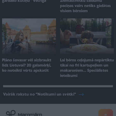
Ziemassvētku saldumu
gardāko kūciņu ''Vecrīga''
paciņas vairs netiks gādātas
visiem bērniem
Plāno šovasar vēl aizbraukt
Lai bērns ceļojumā nepārtiktu
līdz Lietuvai? 20 galamērķi,
tikai no frī kartupeļiem un
ko noteikti vērts apskatīt
makaroniem... Speciālistes
ieteikumi
Vairāk rakstu no "Notikumi un svētki"