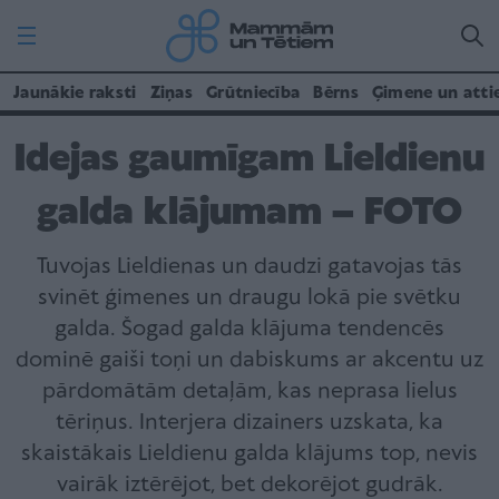
Jaunākie raksti
Ziņas
Grūtniecība
Bērns
Ģimene un atti
Idejas gaumīgam Lieldienu
galda klājumam – FOTO
Tuvojas Lieldienas un daudzi gatavojas tās
svinēt ģimenes un draugu lokā pie svētku
galda. Šogad galda klājuma tendencēs
dominē gaiši toņi un dabiskums ar akcentu uz
pārdomātām detaļām, kas neprasa lielus
tēriņus. Interjera dizainers uzskata, ka
skaistākais Lieldienu galda klājums top, nevis
vairāk iztērējot, bet dekorējot gudrāk.