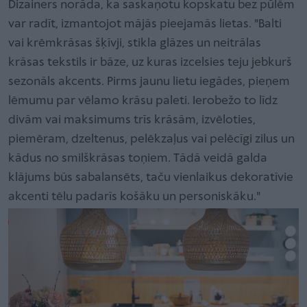
Dizainers norāda, ka saskaņotu kopskatu bez pūlēm
var radīt, izmantojot mājās pieejamās lietas. "Balti
vai krēmkrāsas šķīvji, stikla glāzes un neitrālas
krāsas tekstils ir bāze, uz kuras izcelsies teju jebkurš
sezonāls akcents. Pirms jaunu lietu iegādes, pieņem
lēmumu par vēlamo krāsu paleti. Ierobežo to līdz
divām vai maksimums trīs krāsām, izvēloties,
piemēram, dzeltenus, pelēkzaļus vai pelēcīgi zilus un
kādus no smilškrāsas toņiem. Tādā veidā galda
klājums būs sabalansēts, taču vienlaikus dekoratīvie
akcenti tēlu padarīs košāku un personiskāku."