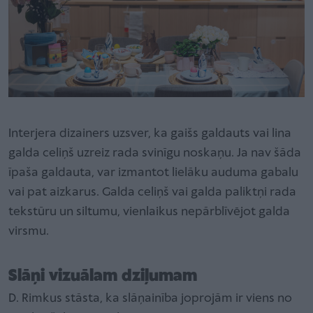
Interjera dizainers uzsver, ka gaišs galdauts vai lina
galda celiņš uzreiz rada svinīgu noskaņu. Ja nav šāda
īpaša galdauta, var izmantot lielāku auduma gabalu
vai pat aizkarus. Galda celiņš vai galda paliktņi rada
tekstūru un siltumu, vienlaikus nepārblīvējot galda
virsmu.
Slāņi vizuālam dziļumam
D. Rimkus stāsta, ka slāņainība joprojām ir viens no