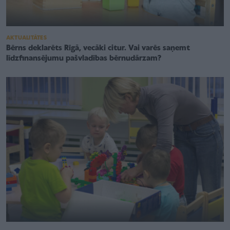
AKTUALITĀTES
Bērns deklarēts Rīgā, vecāki citur. Vai varēs saņemt
līdzfinansējumu pašvladības bērnudārzam?