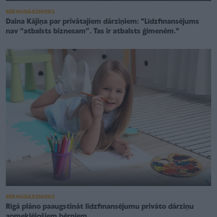
BĒRNUDĀRZNIEKS
Daina Kājiņa par privātajiem dārziņiem: "Līdzfinansējums
nav “atbalsts biznesam”. Tas ir atbalsts ģimenēm."
BĒRNUDĀRZNIEKS
Rīgā plāno paaugstināt līdzfinansējumu privāto dārziņu
apmeklējošiem bērniem