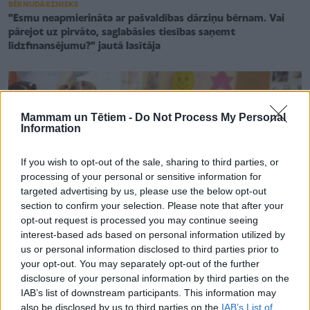
BĒRNUDĀRZNIEKS
"Esmu neapmierināta ar pašvaldības dārziņu bērnam. Vai
pārejot uz pirvāto, saglabāsies tiesības saņemt
līdzfinansējumu?" jautā lasītāja
Mammam un Tētiem -
Do Not Process My Personal
Information
If you wish to opt-out of the sale, sharing to third parties, or
processing of your personal or sensitive information for
targeted advertising by us, please use the below opt-out
section to confirm your selection. Please note that after your
opt-out request is processed you may continue seeing
interest-based ads based on personal information utilized by
us or personal information disclosed to third parties prior to
your opt-out. You may separately opt-out of the further
disclosure of your personal information by third parties on the
AKTUALITĀTES
IAB’s list of downstream participants. This information may
Sāk parakstu vākšanu par izmaiņām pirmsskolu izglītības
also be disclosed by us to third parties on the
IAB’s List of