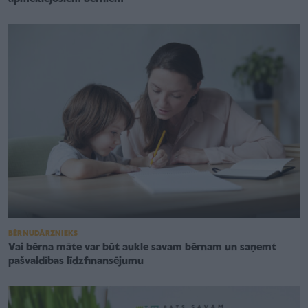
BĒRNUDĀRZNIEKS
Vai bērna māte var būt aukle savam bērnam un saņemt
pašvaldības līdzfinansējumu