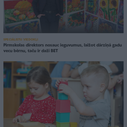
SPECIĀLISTU VIEDOKĻI
Pirmskolas direktors nosauc ieguvumus, laižot dārziņā gadu
vecu bērnu, taču ir daži BET