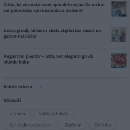
Gribu, lai vecmāte mani apmeklē mājās. Kā un kur
var pieteikties šīm bezmaksas vizītēm?
5 svarīgi soļi, lai bērns skolā atgrieztos vesels un
gatavs mācībām
Augustam piestāv – ātrā, bet eleganti gardā
plūmju kūka
Vairāk rakstu
Aktuāli
Ukraina
Valsts atbalsts
Kur šodien atpūsties
Zīdīšana
Drošība