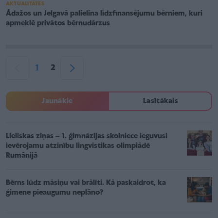
AKTUALITĀTES
Ādažos un Jelgavā palielina līdzfinansējumu bērniem, kuri
apmeklē privātos bērnudārzus
1
2
Jaunākie
Lasītākais
Lieliskas ziņas – 1. ģimnāzijas skolniece ieguvusi
ievērojamu atzinību lingvistikas olimpiādē
Rumānijā
Bērns lūdz māsiņu vai brālīti. Kā paskaidrot, ka
ģimene pieaugumu neplāno?