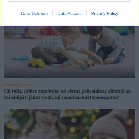
Data Deletion
Data Access
Privacy Policy
BĒRNUDĀRZNIEKS
Cik reižu drīkst atteikties no vietas pašvaldības dārziņā un
vai obligāti jābūt rindā, lai saņemtu līdzfinansējumu?