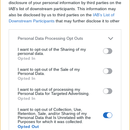
vēsturiski iesakņojies uzskats.
disclosure of your personal information by third parties on the
IAB’s list of downstream participants. This information may
also be disclosed by us to third parties on the
IAB’s List of
“Tāpat bieži dzirdams jautājums – vai bērns obligāti
Downstream Participants
that may further disclose it to other
ir jāpiesaka rindā uz pašvaldības bērnudārzu, lai
third parties.
saņemtu valsts līdzfinansējumu privātajam
Personal Data Processing Opt Outs
dārziņam. Tas ir jāskatās katras pašvaldības
saistošajos noteikumos. Piemēram, Rīgā šāda
I want to opt-out of the Sharing of my
personal data.
prasība nav, bet Mārupē ir,” skaidro Daina Kājiņa.
Opted In
I want to opt-out of the Sale of my
Personal Data.
Sindija Grāvere gan uzsver, ka tiem rīdziniekiem, kuri
Opted In
neplāno bērnu izglītot pašvaldības pirmsskolas
I want to opt-out of processing my
izglītības iestādē, nemaz nevajadzētu reģistrēties
Personal Data for Targeted Advertising.
Opted In
rindā uz šiem dārziņiem, lai neradītu nepareizu
priekšstatu par rindas garumu.
I want to opt-out of Collection, Use,
Retention, Sale, and/or Sharing of my
Personal Data that Is Unrelated with the
Purposes for which it was collected.
Kā tiek aprēķināts līdzfinansējums?
Opted Out