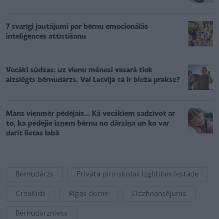
7 svarīgi jautājumi par bērnu emocionālās
inteliģences attīstīšanu
Vecāki sūdzas: uz vienu mēnesi vasarā tiek
aizslēgts bērnudārzs. Vai Latvijā tā ir bieža prakse?
Mans vienmēr pēdējais... Kā vecākiem sadzīvot ar
to, ka pēdējie izņem bērnu no dārziņa un ko var
darīt lietas labā
Bērnudārzs
Privātā pirmskolas izglītības iestāde
CreaKids
Rīgas dome
Līdzfinansējums
Bērnudārznieks