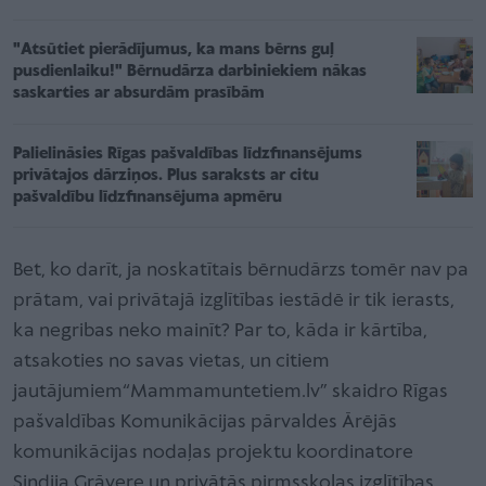
"Atsūtiet pierādījumus, ka mans bērns guļ
pusdienlaiku!" Bērnudārza darbiniekiem nākas
saskarties ar absurdām prasībām
Palielināsies Rīgas pašvaldības līdzfinansējums
privātajos dārziņos. Plus saraksts ar citu
pašvaldību līdzfinansējuma apmēru
Bet, ko darīt, ja noskatītais bērnudārzs tomēr nav pa
prātam, vai privātajā izglītības iestādē ir tik ierasts,
ka negribas neko mainīt? Par to, kāda ir kārtība,
atsakoties no savas vietas, un citiem
jautājumiem“Mammamuntetiem.lv” skaidro Rīgas
pašvaldības Komunikācijas pārvaldes Ārējās
komunikācijas nodaļas projektu koordinatore
Sindija Grāvere un privātās pirmsskolas izglītības