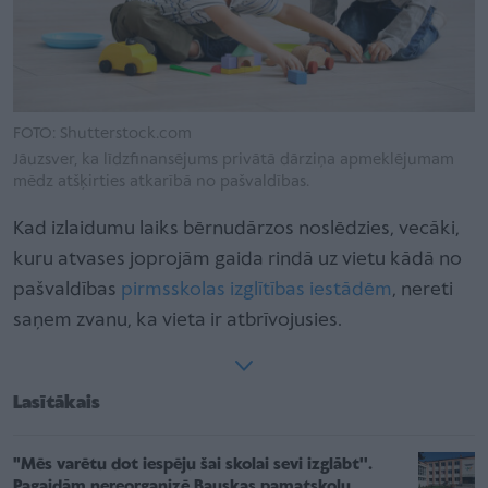
FOTO: Shutterstock.com
Jāuzsver, ka līdzfinansējums privātā dārziņa apmeklējumam
mēdz atšķirties atkarībā no pašvaldības.
Kad izlaidumu laiks bērnudārzos noslēdzies, vecāki,
kuru atvases joprojām gaida rindā uz vietu kādā no
pašvaldības
pirmsskolas izglītības iestādēm
, nereti
saņem zvanu, ka vieta ir atbrīvojusies.
Lasītākais
"Mēs varētu dot iespēju šai skolai sevi izglābt''.
Pagaidām nereorganizē Bauskas pamatskolu