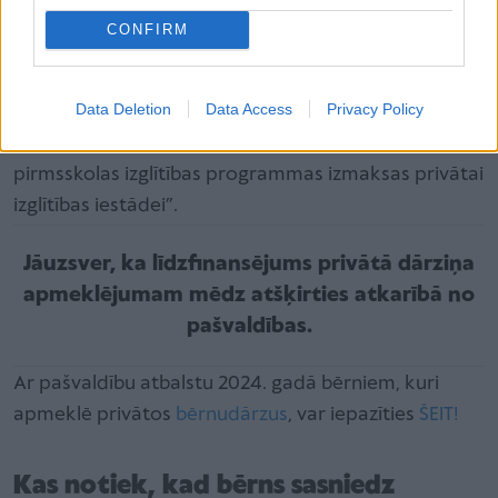
Līdzfinansējuma summa tiek aprēķināta ņemot vērā
CONFIRM
metodiku, kas noteikta Ministru kabineta
noteikumos nr.709 “Noteikumi par izmaksu
Data Deletion
Data Access
Privacy Policy
noteikšanas metodiku un kārtību, kādā pašvaldība
atbilstoši tās noteiktajām vidējām izmaksām sedz
pirmsskolas izglītības programmas izmaksas privātai
izglītības iestādei”.
Jāuzsver, ka līdzfinansējums privātā dārziņa
apmeklējumam mēdz atšķirties atkarībā no
pašvaldības.
Ar pašvaldību atbalstu 2024. gadā bērniem, kuri
apmeklē privātos
bērnudārzus
, var iepazīties
ŠEIT!
Kas notiek, kad bērns sasniedz