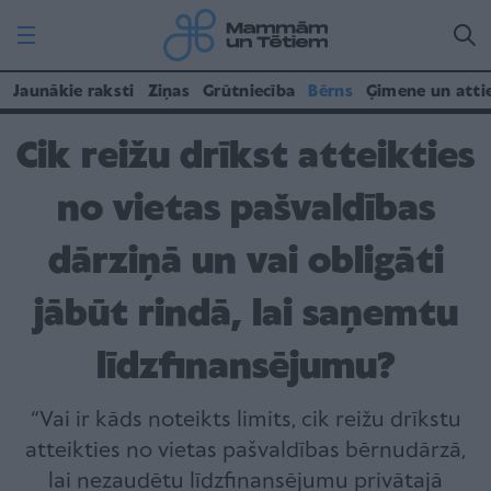
Jaunākie raksti
Ziņas
Grūtniecība
Bērns
Ģimene un atti
Cik reižu drīkst atteikties
no vietas pašvaldības
dārziņā un vai obligāti
jābūt rindā, lai saņemtu
līdzfinansējumu?
“Vai ir kāds noteikts limits, cik reižu drīkstu
atteikties no vietas pašvaldības bērnudārzā,
lai nezaudētu līdzfinansējumu privātajā