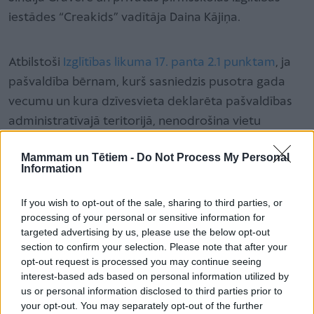
iestādes “Creakids” vadītāja Daina Kājiņa.
Atbilstoši
Izglītības likuma 17. panta 2.1 punktam
, ja
pašvaldība bērnam, kurš sasniedzis pusotra gada
vecumu un kura dzīvesvieta deklarēta pašvaldības
administratīvajā teritorijā, nenodrošina vietu
pašvaldības bērnudārzā, un bērns apgūst
Mammam un Tētiem -
Do Not Process My Personal
pirmsskolas izglītības programmu privātajā
Information
bērnudārzā, pašvaldība privātajam bērnudārzam
sedz izmaksas Ministru kabineta noteiktajā kārtībā.
If you wish to opt-out of the sale, sharing to third parties, or
processing of your personal or sensitive information for
targeted advertising by us, please use the below opt-out
Atbildot uz mammas Evijas jautājumu,
section to confirm your selection. Please note that after your
ekspertes skaidro, ka nav ierobežojuma, cik
opt-out request is processed you may continue seeing
reižu var atteikt vietu pašvaldības
interest-based ads based on personal information utilized by
us or personal information disclosed to third parties prior to
bērnudārzā. Daina Kājiņa piebilst, ka tas ir
your opt-out. You may separately opt-out of the further