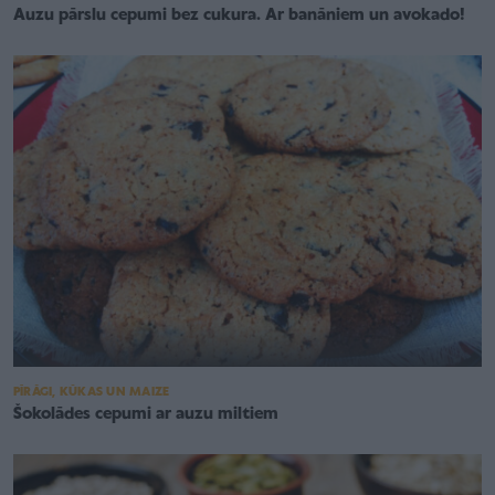
Auzu pārslu cepumi bez cukura. Ar banāniem un avokado!
PĪRĀGI, KŪKAS UN MAIZE
Šokolādes cepumi ar auzu miltiem