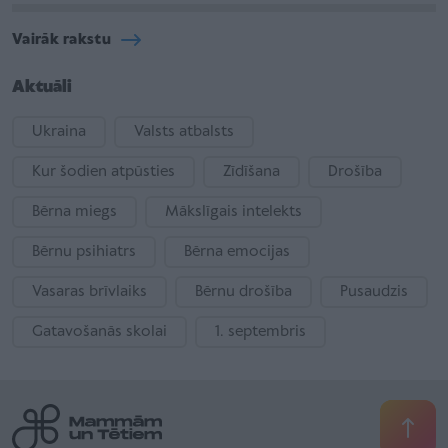
Vairāk rakstu
Aktuāli
Ukraina
Valsts atbalsts
Kur šodien atpūsties
Zīdīšana
Drošība
Bērna miegs
Mākslīgais intelekts
Bērnu psihiatrs
Bērna emocijas
Vasaras brīvlaiks
Bērnu drošība
Pusaudzis
Gatavošanās skolai
1. septembris