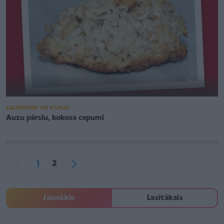
SALDĒDIENI UN KŪKAS
Auzu pārslu, kokosa cepumi
1
2
Jaunākie
Lasītākais