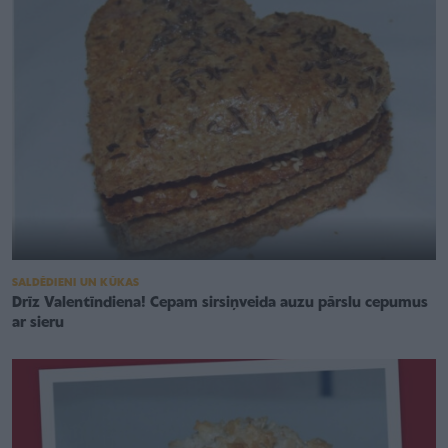
SALDĒDIENI UN KŪKAS
Drīz Valentīndiena! Cepam sirsiņveida auzu pārslu cepumus
ar sieru