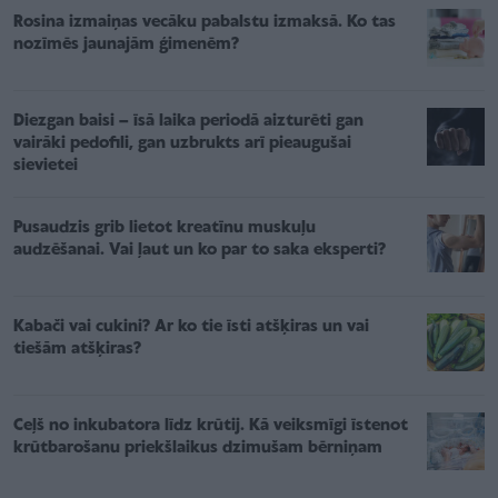
Rosina izmaiņas vecāku pabalstu izmaksā. Ko tas
nozīmēs jaunajām ģimenēm?
Diezgan baisi – īsā laika periodā aizturēti gan
vairāki pedofili, gan uzbrukts arī pieaugušai
sievietei
Pusaudzis grib lietot kreatīnu muskuļu
audzēšanai. Vai ļaut un ko par to saka eksperti?
Kabači vai cukini? Ar ko tie īsti atšķiras un vai
tiešām atšķiras?
Ceļš no inkubatora līdz krūtij. Kā veiksmīgi īstenot
krūtbarošanu priekšlaikus dzimušam bērniņam