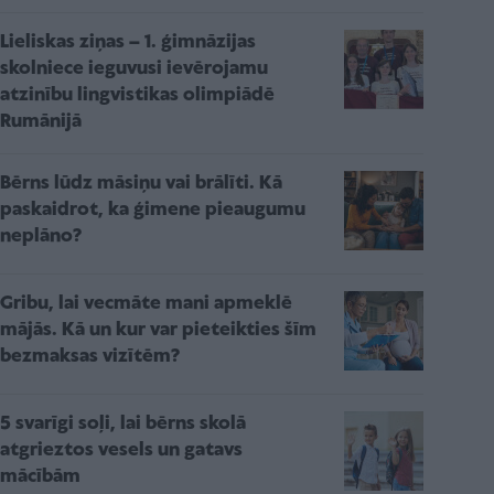
Lieliskas ziņas – 1. ģimnāzijas
skolniece ieguvusi ievērojamu
atzinību lingvistikas olimpiādē
Rumānijā
Bērns lūdz māsiņu vai brālīti. Kā
paskaidrot, ka ģimene pieaugumu
neplāno?
Gribu, lai vecmāte mani apmeklē
mājās. Kā un kur var pieteikties šīm
bezmaksas vizītēm?
5 svarīgi soļi, lai bērns skolā
atgrieztos vesels un gatavs
mācībām