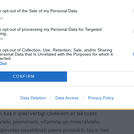
k pārtraukta. Ja vecāki lemj par labu piena produktu
, obligāti jākonsultējas ar ārstu un uztura
o opt-out of the Sale of my Personal Data.
In
as uzturu un nodrošinātu organismam visas bērna
s.
to opt-out of processing my Personal Data for Targeted
ing.
In
kti ir vērtīgāki?
o opt-out of Collection, Use, Retention, Sale, and/or Sharing
ersonal Data that Is Unrelated with the Purposes for which it
lected.
urš ir uzturvielām bagātāks un vērtīgāks, priekšroka
Out
, jogurtam bez piedevām un biezpienam. Skābpiena
CONFIRM
, kas ir probiotiķi - tie veicina labvēlīgas
dz atjaunoties mikroflorai pēc ārstēšanās ar
Data Deletion
Data Access
Privacy Policy
 kas ir īpaši vērtīgi cilvēkiem ar laktozes
vielu, piemēram, vitamīnu un minerālvielu,
jāizvēlas nesaldināti piena produkti, tas ir, bez