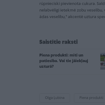
rūpnieciski pievienota cukura. Sal
nelabvēlīgi ietekmē zobu veselību, 
ādas veselību," akcentē uztura spec
Saistītie raksti
Piena produkti: mīti un
patiesība. Vai tie jāiekļauj
uzturā?
Olga Ļubina
Piena produkti