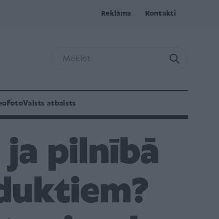
Reklāma
Kontakti
eo
Foto
Valsts atbalsts
 ja pilnībā
oduktiem?