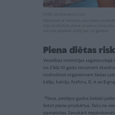
FOTO: Shutterstock.com
Salīdzinot ar bērniem, kuri piena produk
bijis ierobežots piena un piena produktu
vecums atpaliek vidēji par 1,4 gadiem.
Piena diētas risk
Veselības ministrijas sagatavotajā
no 2 līdz 10 gadu vecumam skaidro
nodrošinot organismam tādas uztur
kāliju, kalciju, fosforu, D, A un B gr
"Tiesa, pēdējos gados būtiski palieli
lietot piena produktus. Taču ne vi
pamatotas. Savukārt nepārdomātas 