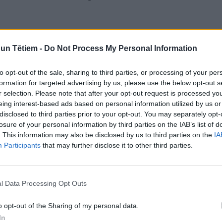
n Tētiem -
Do Not Process My Personal Information
iem, no kuru uztura izslēgti piena
to opt-out of the sale, sharing to third parties, or processing of your per
 par 0,2-0,3 standarta vērtībām
formation for targeted advertising by us, please use the below opt-out s
r selection. Please note that after your opt-out request is processed y
iem, kuri piena produktus ikdienā
eing interest-based ads based on personal information utilized by us or
disclosed to third parties prior to your opt-out. You may separately opt-
lieto.
losure of your personal information by third parties on the IAB’s list of
. This information may also be disclosed by us to third parties on the
IA
Participants
that may further disclose it to other third parties.
roduktus lieto regulāri, bērniem, kuriem četrus
 piena un piena produktu daudzums, ir samazināta
s atpaliek vidēji par 1,4 gadiem.
l Data Processing Opt Outs
o opt-out of the Sharing of my personal data.
 eliminācijas (ierobežošanas) gadījumā, taču ir
In