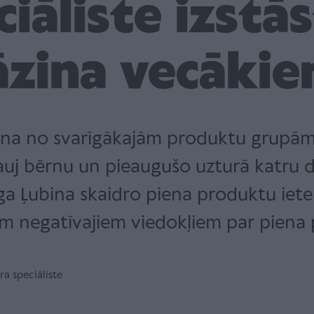
iāliste izstās
āzina vecāki
iena no svarīgākajām produktu grupām, 
uj bērnu un pieaugušo uzturā katru d
lga Ļubina skaidro piena produktu ietekm
em negatīvajiem viedokļiem par piena
ra speciāliste