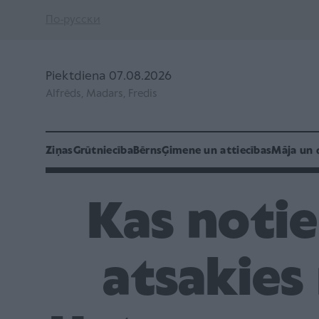
По-русски
Piektdiena 07.08.2026
Alfrēds, Madars, Fredis
Ziņas
Grūtniecība
Bērns
Ģimene un attiecības
Māja un 
Kas notiek
atsakies