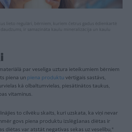
tus lieto regulāri, bērniem, kuriem četrus gadus ēdienkartē
 daudzums, ir samazināta kaulu mineralizācija un kaulu
i
 materiālā par veselīga uztura ieteikumiem bērniem
ts piena un
piena produktu
vērtīgais sastāvs,
vielas kā olbaltumvielas, piesātinātos taukus,
upas vitamīnus.
nājies to cilvēku skaits, kuri uzskata, ka viņi nevar
enmēr govs piena produktu izslēgšanas diētas ir
diētas var atstāt negatīvas sekas uz veselību,"