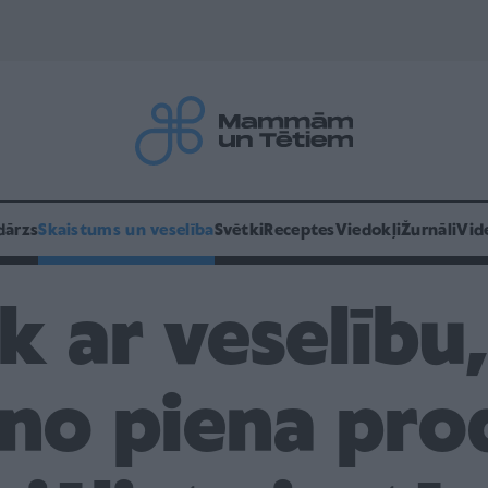
dārzs
Skaistums un veselība
Svētki
Receptes
Viedokļi
Žurnāli
Vid
 ar veselību,
 no piena pr