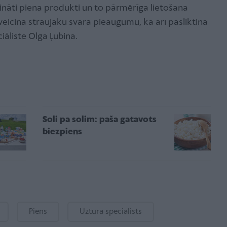
dināti piena produkti un to pārmērīga lietošana
veicina straujāku svara pieaugumu, kā arī pasliktina
iāliste Olga Ļubina.
Soli pa solim: paša gatavots
biezpiens
Piens
Uztura speciālists