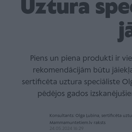
Uztura spec
j
Piens un piena produkti ir v
rekomendācijām būtu jāiekļa
sertificēta uztura speciāliste O
pēdējos gados izskanējuši
Konsultants: Olga Ļubina, sertificēta uztu
Mammamuntetiem.lv raksts
24.05.2024 16:29