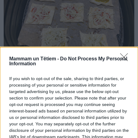
Mammam un Tētiem -
Do Not Process My Personal
Information
If you wish to opt-out of the sale, sharing to third parties, or
Gatavošana
processing of your personal or sensitive information for
Mīklas plāksnes atlaidina un sagriež sešos vai
targeted advertising by us, please use the below opt-out
astoņos kvadrātiņos, cik nu lielas uzkodas katrs
section to confirm your selection. Please note that after your
opt-out request is processed you may continue seeing
grib.
interest-based ads based on personal information utilized by
us or personal information disclosed to third parties prior to
Katram kvadrātam liek virsū minētās
your opt-out. You may separately opt-out of the further
sastāvdaļas dažādās variācijās. Es cepu tikai ar
disclosure of your personal information by third parties on the
pesto/pesto+siers/kečups+siers.
IAB’s list of downstream participants. This information may