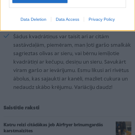
tiek papūstas uz vienu sānu, tāpēc kvadrātiem
virsū jāuzliek bagātīgāks pildījums, lai smagāki
Data Deletion
Data Access
Privacy Policy
un neaizpūšas vienā murčkulī.
Šādus kvadrātiņus var taisīt arī ar citām
sastāvdaļām, piemēram, man ļoti garšo smalkāk
sagrieztas olīvas ar sieru, vai bērnu iemīļotie
kvadrātiņi ar kečupu, desiņu un sieru. Savukārt
vīram garšo ar ievārījumu. Esmu likusi arī rīvētus
ābolus, kas sajaukti ar kanēli, mazliet cukura un
nedaudz skābo krējumu. Variāciju daudz!
Saistītie raksti
Katru reizi citādākas jeb Airfryer brīnumgardās
karstmaizītes