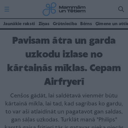
Jaunākie raksti
Ziņas
Grūtniecība
Bērns
Ģimene un atti
Pavisam ātra un garda
uzkodu izlase no
kārtainās mīklas. Cepam
Airfryerī
Cenšos gādāt, lai saldētavā vienmēr būtu
kārtainā mīkla, lai tad, kad sagribas ko gardu,
to var aši atlaidināt un pagatavot gan saldas,
gan sāļas uzkodas. Turklāt manā "Philips"
karstā gaisa fritierī tās ir gatavas nieka piecās