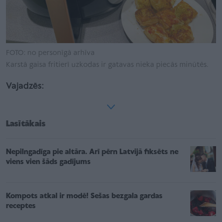
FOTO: no personīgā arhīva
Karstā gaisa fritierī uzkodas ir gatavas nieka piecās minūtēs.
Vajadzēs:
Lasītākais
Nepilngadīga pie altāra. Arī pērn Latvijā fiksēts ne
viens vien šāds gadījums
Kompots atkal ir modē! Sešas bezgala gardas
receptes