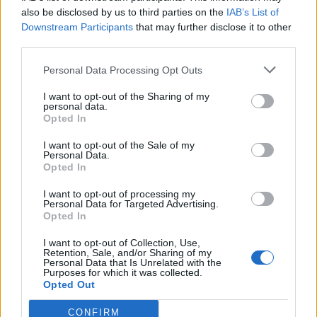
also be disclosed by us to third parties on the
IAB’s List of
Cep
Airfryerī
190 grādos 5 minūtes.
Downstream Participants
that may further disclose it to other
third parties.
Personal Data Processing Opt Outs
I want to opt-out of the Sharing of my
personal data.
Opted In
I want to opt-out of the Sale of my
Personal Data.
Opted In
I want to opt-out of processing my
Personal Data for Targeted Advertising.
Opted In
I want to opt-out of Collection, Use,
Retention, Sale, and/or Sharing of my
Personal Data that Is Unrelated with the
Purposes for which it was collected.
Opted Out
Ņem vērā
CONFIRM
Kā jau karstā gaisa fritierī, pārāk vieglas lietas