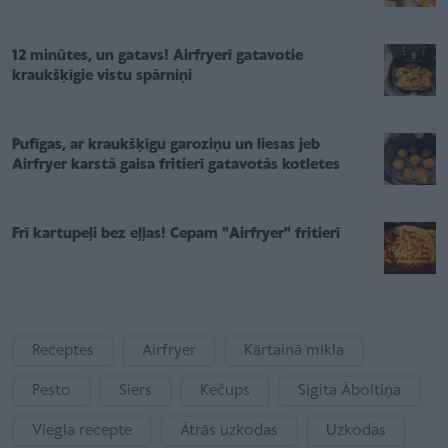
12 minūtes, un gatavs! Airfryerī gatavotie
kraukšķīgie vistu spārniņi
Pufīgas, ar kraukšķīgu garoziņu un liesas jeb
Airfryer karstā gaisa fritierī gatavotās kotletes
Frī kartupeļi bez eļļas! Cepam "Airfryer" fritierī
Receptes
Airfryer
Kārtainā mīkla
Pesto
Siers
Kečups
Sigita Āboltiņa
Viegla recepte
Ātrās uzkodas
Uzkodas