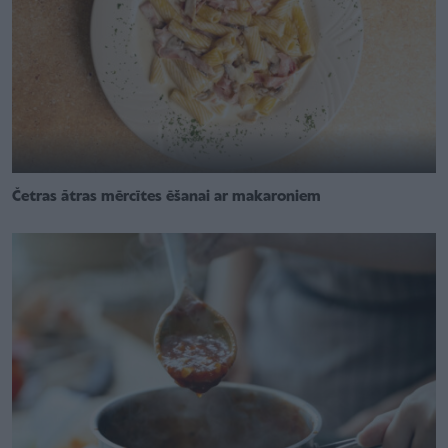
Četras ātras mērcītes ēšanai ar makaroniem