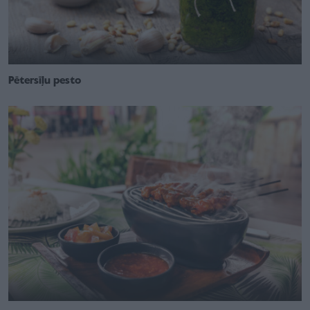
Pētersīļu pesto