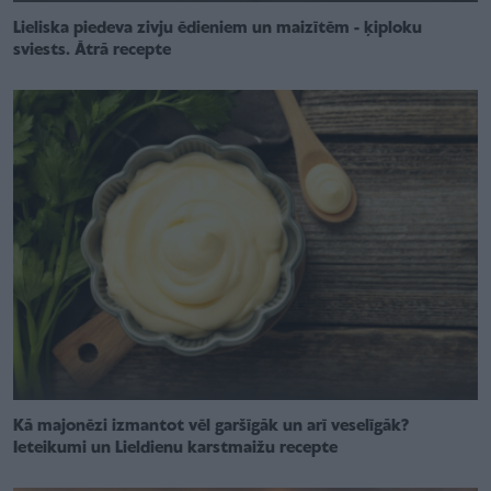
Lieliska piedeva zivju ēdieniem un maizītēm - ķiploku
sviests. Ātrā recepte
Kā majonēzi izmantot vēl garšīgāk un arī veselīgāk?
Ieteikumi un Lieldienu karstmaižu recepte