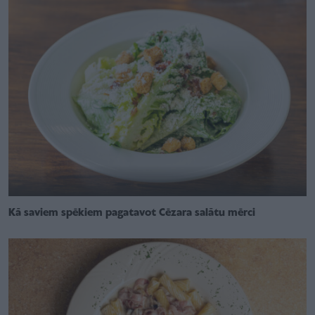
Kā saviem spēkiem pagatavot Cēzara salātu mērci