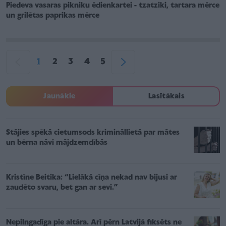
Piedeva vasaras pikniku ēdienkartei - tzatziki, tartara mērce
un grilētas paprikas mērce
1
2
3
4
5
Jaunākie
Lasītākais
Stājies spēkā cietumsods krimināllietā par mātes
un bērna nāvi mājdzemdībās
Kristīne Beitika: “Lielākā cīņa nekad nav bijusi ar
zaudēto svaru, bet gan ar sevi.”
Nepilngadīga pie altāra. Arī pērn Latvijā fiksēts ne