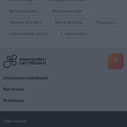
Bērna miegs
Mākslīgais intelekts
Bērnu psihiatrs
Bērna emocijas
Vasaras brīvlaiks
Bērnu drošība
Pusaudzis
Gatavošanās skolai
1. septembris
Lietošanas noteikumi
Par mums
Privātums
Seko mums: