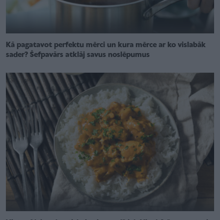
Kā pagatavot perfektu mērci un kura mērce ar ko vislabāk
sader? Šefpavārs atklāj savus noslēpumus