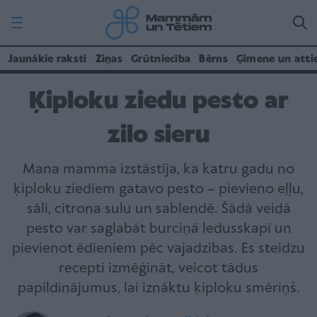
Jaunākie raksti
Ziņas
Grūtniecība
Bērns
Ģimene un atti
Ķiploku ziedu pesto ar
zilo sieru
Mana mamma izstāstīja, ka katru gadu no
ķiploku ziediem gatavo pesto – pievieno eļļu,
sāli, citrona sulu un sablendē. Šādā veidā
pesto var saglabāt burciņā ledusskapī un
pievienot ēdieniem pēc vajadzības. Es steidzu
recepti izmēģināt, veicot tādus
papildinājumus, lai iznāktu ķiploku smēriņš.