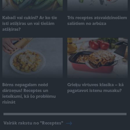
Kabači vai cukini? Ar ko tie
Trīs receptes atsvaidzinošiem
īsti atšķiras un vai tiešām
salātiem no arbūza
atšķiras?
Bērns nepagalam neēd
Grieķu virtuves klasika – kā
dārzeņus! Receptes un
pagatavot īstenu musaku?
ieteikumi, kā šo problēmu
risināt
Vairāk rakstu no "Receptes"