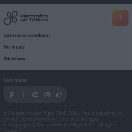
Lietošanas noteikumi
Par mums
Privātums
Seko mums:
© SIA Izdevniecība "Rīgas Viļņi", 2026. Satura kopēšana un
pārpublicēšana komerciālos nolūkos aizliegta.
All Copyright © SIA Izdevniecība "Rīgas Viļņi". All rights
reserved.