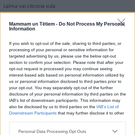
Laima vai citrona sula
Mammam un Tētiem -
Do Not Process My Personal
Gatavošana:
Information
Ķiploku ziedkātus liek blenderī, pievieno eļļu, sāli
un laima sulu; sablendē.
If you wish to opt-out of the sale, sharing to third parties, or
processing of your personal or sensitive information for
Pesto pievieno zilo sieru un sablendē. Sieru
targeted advertising by us, please use the below opt-out
section to confirm your selection. Please note that after your
pievieno pēc garšas.
opt-out request is processed you may continue seeing
interest-based ads based on personal information utilized by
us or personal information disclosed to third parties prior to
your opt-out. You may separately opt-out of the further
disclosure of your personal information by third parties on the
IAB’s list of downstream participants. This information may
also be disclosed by us to third parties on the
IAB’s List of
Downstream Participants
that may further disclose it to other
third parties.
Personal Data Processing Opt Outs