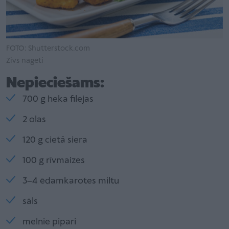
FOTO: Shutterstock.com
Zivs nageti
Nepieciešams:
700 g heka filejas
2 olas
120 g cietā siera
100 g rīvmaizes
3–4 ēdamkarotes miltu
sāls
melnie pipari