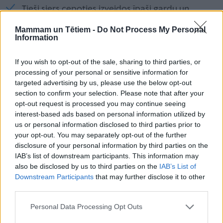
Tieši siers cepoties izveidos īpaši gardu un
kraukšķīgu garoziņu.
Mammam un Tētiem -
Do Not Process My Personal
Information
Pannā uzkarsē eļļu un nagetus cep uz vidējas
uguns aptuveni 3–4 minūtes no katras puses,
If you wish to opt-out of the sale, sharing to third parties, or
līdz tie kļūst zeltaini un kraukšķīgi.
processing of your personal or sensitive information for
targeted advertising by us, please use the below opt-out
Var gatavot arī cepeškrāsnī:
section to confirm your selection. Please note that after your
opt-out request is processed you may continue seeing
interest-based ads based on personal information utilized by
Lasītākais
us or personal information disclosed to third parties prior to
your opt-out. You may separately opt-out of the further
disclosure of your personal information by third parties on the
Mandarīnu kūka
IAB’s list of downstream participants. This information may
also be disclosed by us to third parties on the
IAB’s List of
Downstream Participants
that may further disclose it to other
third parties.
Ko vilkt mugurā uz dzemdībām
Personal Data Processing Opt Outs