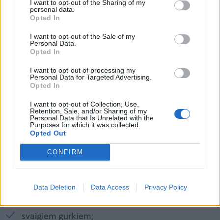
I want to opt-out of the Sharing of my
personal data.
Opted In
Izmēģinām jaunu lietotni - Witty Dicie Games
I want to opt-out of the Sale of my
Personal Data.
Opted In
I want to opt-out of processing my
Personal Data for Targeted Advertising.
Opted In
200 grādos;
I want to opt-out of Collection, Use,
Retention, Sale, and/or Sharing of my
aptuveni 15–20 minūtes;
Personal Data that Is Unrelated with the
Purposes for which it was collected.
Opted Out
cepšanas vidū nagetus apgriež otrādi.
CONFIRM
Ar ko pasniegt?
Bērniem īpaši garšos ar:
Data Deletion
Data Access
Privacy Policy
kartupeļu daiviņām;
svaigiem gurķiem;