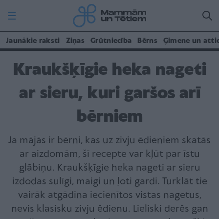
Jaunākie raksti
Ziņas
Grūtniecība
Bērns
Ģimene un atti
Kraukšķīgie heka nageti
ar sieru, kuri garšos arī
bērniem
Ja mājās ir bērni, kas uz zivju ēdieniem skatās
ar aizdomām, šī recepte var kļūt par īstu
glābiņu. Kraukšķīgie heka nageti ar sieru
izdodas sulīgi, maigi un ļoti gardi. Turklāt tie
vairāk atgādina iecienītos vistas nagetus,
nevis klasisku zivju ēdienu. Lieliski derēs gan