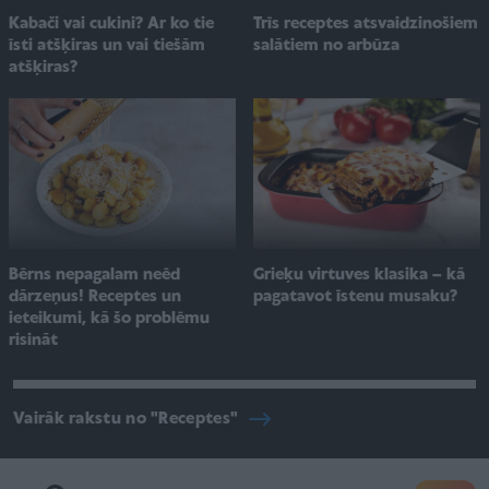
Kabači vai cukini? Ar ko tie
Trīs receptes atsvaidzinošiem
īsti atšķiras un vai tiešām
salātiem no arbūza
atšķiras?
Bērns nepagalam neēd
Grieķu virtuves klasika – kā
dārzeņus! Receptes un
pagatavot īstenu musaku?
ieteikumi, kā šo problēmu
risināt
Vairāk rakstu no "Receptes"