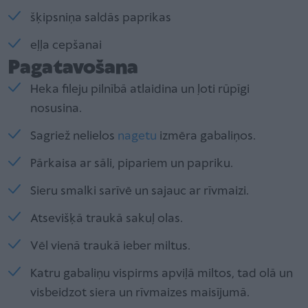
šķipsniņa saldās paprikas
eļļa cepšanai
Pagatavošana
Heka fileju pilnībā atlaidina un ļoti rūpīgi
nosusina.
Sagriež nelielos
nagetu
izmēra gabaliņos.
Pārkaisa ar sāli, pipariem un papriku.
Sieru smalki sarīvē un sajauc ar rīvmaizi.
Atsevišķā traukā sakuļ olas.
Vēl vienā traukā ieber miltus.
Katru gabaliņu vispirms apviļā miltos, tad olā un
visbeidzot siera un rīvmaizes maisījumā.