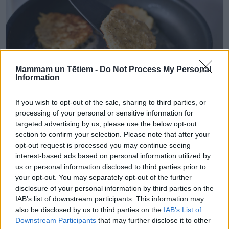
Mammam un Tētiem -
Do Not Process My Personal
Information
If you wish to opt-out of the sale, sharing to third parties, or
processing of your personal or sensitive information for
targeted advertising by us, please use the below opt-out
section to confirm your selection. Please note that after your
Pagatavošana
opt-out request is processed you may continue seeing
Bļodā sakuļ olas kopā ar šķipsniņu sāls un pienu,
interest-based ads based on personal information utilized by
līdz masa kļūst viendabīga. Pievieno auzu
us or personal information disclosed to third parties prior to
your opt-out. You may separately opt-out of the further
pārslas, samaisa un atstāj uz 5–7 minūtēm, lai
disclosure of your personal information by third parties on the
tās uzbriest.
IAB’s list of downstream participants. This information may
also be disclosed by us to third parties on the
IAB’s List of
Gatavajā masā iecilā lielāko daļu siera, vēlreiz
Downstream Participants
that may further disclose it to other
samaisa un cep uz pannas uzkarsētā eļļā.