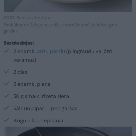
FOTO: Publicitātes foto
Pankūkas no šķīvja pazudīs rekordātrumā, jo ir bezgala
gardas.
Sastāvdaļas:
2 ēdamk.
auzu pārslu
(pilngraudu vai ātri
vārāmās)
2 olas
3 ēdamk. piena
30 g smalki rīvēta siera
Sāls un pipari – pēc garšas
Augu eļļa – cepšanai