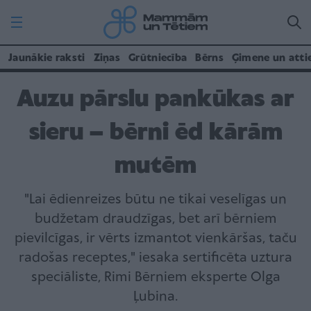
Jaunākie raksti
Ziņas
Grūtniecība
Bērns
Ģimene un atti
Auzu pārslu pankūkas ar
sieru – bērni ēd kārām
mutēm
"Lai ēdienreizes būtu ne tikai veselīgas un
budžetam draudzīgas, bet arī bērniem
pievilcīgas, ir vērts izmantot vienkāršas, taču
radošas receptes," iesaka sertificēta uztura
speciāliste, Rimi Bērniem eksperte Olga
Ļubina.