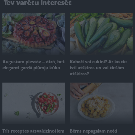
Tev varētu interesēt
Augustam piestāv – ātrā, bet
Kabači vai cukini? Ar ko tie
eleganti gardā plūmju kūka
īsti atšķiras un vai tiešām
atšķiras?
Trīs receptes atsvaidzinošiem
Bērns nepagalam neēd