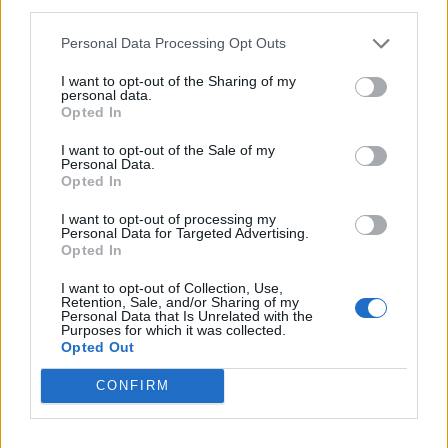
third parties.
Var cept kā vienu lielu pankūku, uzliekot pannai
Personal Data Processing Opt Outs
vāku, vai kā mazas pankūciņas. Ja cep lielas
I want to opt-out of the Sharing of my
pankūkas
, to var salocīt uz pusēm un pasniegt ar
personal data.
Opted In
grieķu jogurtu vai krējumu un svaigiem
dārzeņiem.
I want to opt-out of the Sale of my
Personal Data.
Opted In
Saistītie raksti
I want to opt-out of processing my
Personal Data for Targeted Advertising.
Opted In
Sātīgās lēcu pankūkas
I want to opt-out of Collection, Use,
Retention, Sale, and/or Sharing of my
Personal Data that Is Unrelated with the
Purposes for which it was collected.
Opted Out
Auzu un banānu pankūkas – piemērotas arī
mazulim
CONFIRM