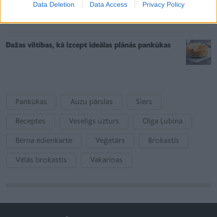
Tik garšīgi kā skolā! Pufīgās rauga pankūkas
Data Deletion
Data Access
Privacy Policy
Dažas viltības, kā izcept ideālas plānās pankūkas
Pankūkas
Auzu pārslas
Siers
Receptes
Veselīgs uzturs
Olga Ļubina
Bērna ēdienkarte
Veģetārs
Brokastis
Vēlās brokastis
Vakariņas