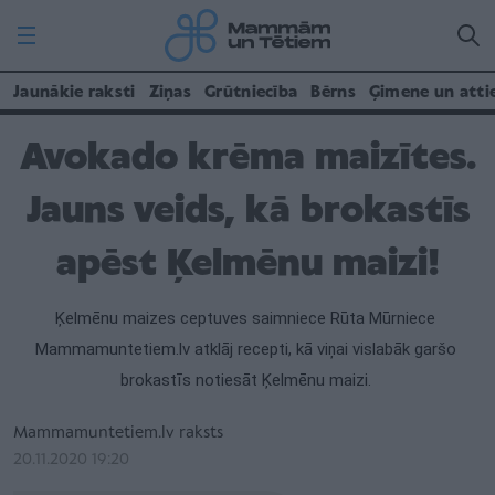
Jaunākie raksti
Ziņas
Grūtniecība
Bērns
Ģimene un atti
Avokado krēma maizītes.
Jauns veids, kā brokastīs
apēst Ķelmēnu maizi!
Ķelmēnu maizes ceptuves saimniece Rūta Mūrniece 
Mammamuntetiem.lv atklāj recepti, kā viņai vislabāk garšo 
brokastīs notiesāt Ķelmēnu maizi. 
Mammamuntetiem.lv raksts
20.11.2020 19:20