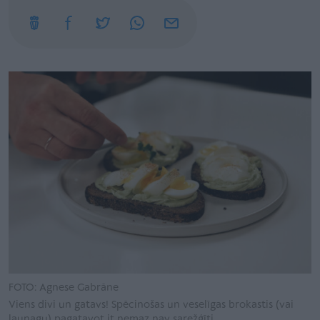
FOTO: Agnese Gabrāne
Viens divi un gatavs! Spēcinošas un veselīgas brokastis (vai
launagu) pagatavot it nemaz nav sarežģīti.