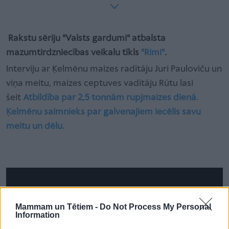
Rakstu sēriju "Valsts gardumi" atbalsta
mazumtirdzniecības veikalu tīkls
"Rimi"
.
Interviju ar Ķelmēnu maizes radītāju Juri Pauloviču un
viņa meitu, maizes ceptuves vadītāju Rūtu lasi
šeit
Atbildība par 2,5 tonnām rupjmaizes dienā.
Ķelmēnu saimnieks par galvenajiem iecēlis savu
meitu un dēlu.
Mammam un Tētiem -
Do Not Process My Personal
Information