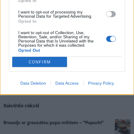
Opted In
2) Divus avokado ieliek blenderī. Pievieno sulu no
I want to opt-out of processing my
pusotra laima. Pievieno arī krēmsieru un pāris
Personal Data for Targeted Advertising.
Opted In
šķipsnas sāls un nedaudz piparu, visu sablendē
krēmīgā masā.
I want to opt-out of Collection, Use,
Retention, Sale, and/or Sharing of my
3) Uz rupjmaizes šķēlēm uzsmērē avokado krēmu.
Personal Data that Is Unrelated with the
Purposes for which it was collected.
4) Pa virsu krēmām kārto vārītu olu, pārkaisa ar
Opted Out
garšvielām pēc izvēles, piemēram, kajēnas piparus,
CONFIRM
redīsu mikrosalātus.
Data Deletion
Data Access
Privacy Policy
Lai gardas brokastis!
Saistītie raksti
Braunijs ar grauzdētu pupu miltiem – "Pupuchi"