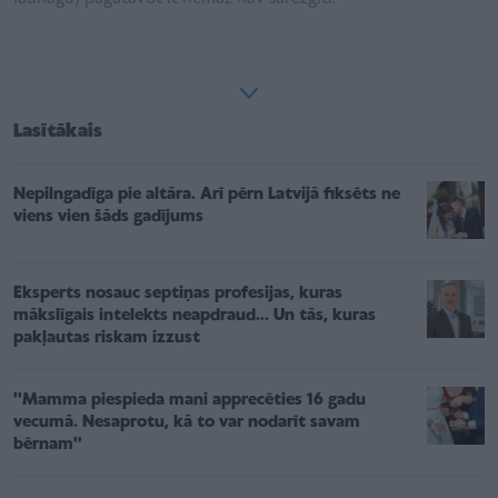
Lasītākais
Nepilngadīga pie altāra. Arī pērn Latvijā fiksēts ne
viens vien šāds gadījums
Eksperts nosauc septiņas profesijas, kuras
mākslīgais intelekts neapdraud... Un tās, kuras
pakļautas riskam izzust
''Mamma piespieda mani apprecēties 16 gadu
vecumā. Nesaprotu, kā to var nodarīt savam
bērnam''