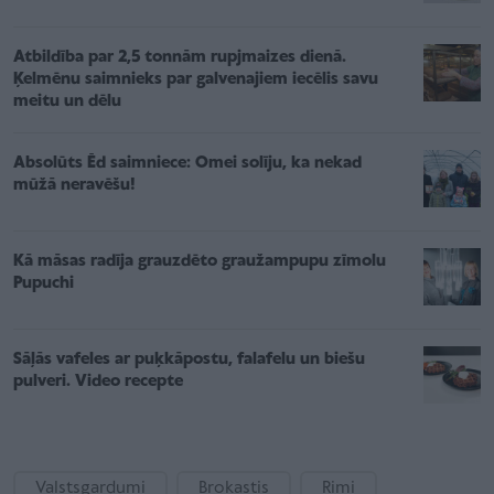
Atbildība par 2,5 tonnām rupjmaizes dienā.
Ķelmēnu saimnieks par galvenajiem iecēlis savu
meitu un dēlu
Absolūts Ēd saimniece: Omei solīju, ka nekad
mūžā neravēšu!
Kā māsas radīja grauzdēto graužampupu zīmolu
Pupuchi
Sāļās vafeles ar puķkāpostu, falafelu un biešu
pulveri. Video recepte
Valstsgardumi
Brokastis
Rimi