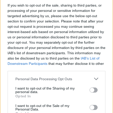
If you wish to opt-out of the sale, sharing to third parties, or
processing of your personal or sensitive information for
targeted advertising by us, please use the below opt-out
section to confirm your selection. Please note that after your
opt-out request is processed you may continue seeing
Sastāvdaļas:
interest-based ads based on personal information utilized by
Avokado 2gb
us or personal information disclosed to third parties prior to
your opt-out. You may separately opt-out of the further
Laims 1,5 gb
disclosure of your personal information by third parties on the
Krēmsieras 1 ēdk.
IAB’s list of downstream participants. This information may
also be disclosed by us to third parties on the
IAB’s List of
Sāls un pipari pēc garšas
Downstream Participants
that may further disclose it to other
Olas 3gb
third parties.
Ķelmēnu rudzu maize 3 šķēles
Personal Data Processing Opt Outs
Pēc vēlmēm pievieno kajēnas piparus un zaļumus.
I want to opt-out of the Sharing of my
personal data.
Opted In
Gatavošana:
I want to opt-out of the Sale of my
1) Olas novāra 4min.
Personal Data.