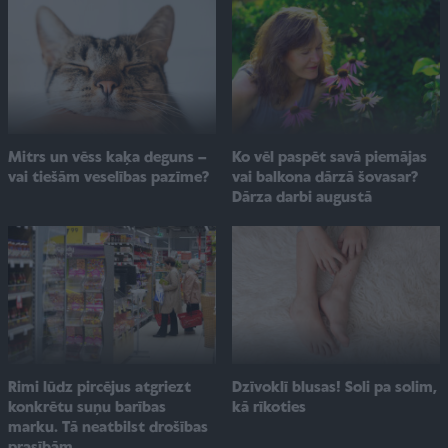
Ko vēl paspēt savā piemājas
Mitrs un vēss kaķa deguns –
vai balkona dārzā šovasar?
vai tiešām veselības pazīme?
Dārza darbi augustā
Rimi lūdz pircējus atgriezt
Dzīvoklī blusas! Soli pa solim,
konkrētu suņu barības
kā rīkoties
marku. Tā neatbilst drošības
prasībām