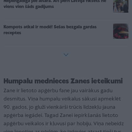
Nepilngadīga pie altāra. Arī pērn Latvijā fiksēts ne
viens vien šāds gadījums
Kompots atkal ir modē! Sešas bezgala gardas
receptes
Humpalu mednieces Zanes ieteikumi
Zane ir lietoto apģērbu fane jau vairākus gadu
desmitus. Viņa humpalu veikalus sākusi apmeklēt
90. gados, jo gluži vienkārši trūcis līdzekļu jauna
apģērba iegādei. Tagad Zanei iepirkšanās lietoto
apģērbu veikalos ir kļuvusi par hobiju. Viņa nebeidz