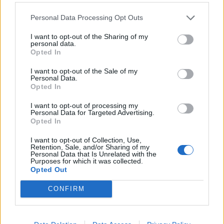
vairs neesot ne miņas. Šī metode gan vairāk
Personal Data Processing Opt Outs
piemērota kokvilnas apģērbam un sintētikai. Zīdu
vai kašmiru labāk nesaldēt. Tāpat jāraugās, vai
I want to opt-out of the Sharing of my
personal data.
saldētavā nav atvērtu pārtikas produktu.
Opted In
I want to opt-out of the Sale of my
Personal Data.
Izrādās, arī ožamais spirts ir izcils smaku
Opted In
neitralizēšanas līdzeklis. 5 l ūdens pielej apmēram 10
I want to opt-out of processing my
ml ožamā spirta un iemērc tajā drēbes pirms
Personal Data for Targeted Advertising.
Opted In
mazgāšanas.
I want to opt-out of Collection, Use,
Retention, Sale, and/or Sharing of my
Citus padomus lasi žurnāla “100 labi padomi” jaunajā
Personal Data that Is Unrelated with the
Purposes for which it was collected.
numurā, kas pieejams lielākajās preses tirdzniecības
Opted Out
vietās un
www.zurnali.lv
CONFIRM