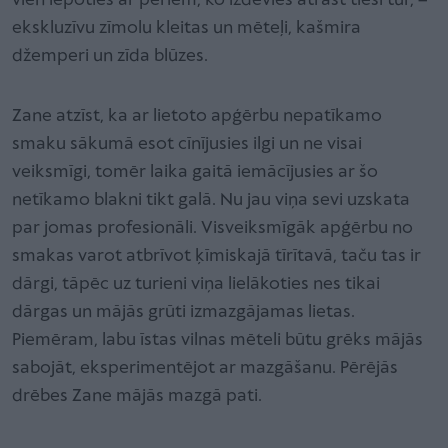
vien lepoties ar pērlēm, ko izdevies atrast tieši tur, –
ekskluzīvu zīmolu kleitas un mēteļi, kašmira
džemperi un zīda blūzes.
Zane atzīst, ka ar lietoto apģērbu nepatīkamo
smaku sākumā esot cīnījusies ilgi un ne visai
veiksmīgi, tomēr laika gaitā iemācījusies ar šo
netīkamo blakni tikt galā. Nu jau viņa sevi uzskata
par jomas profesionāli. Visveiksmīgāk apģērbu no
smakas varot atbrīvot ķīmiskajā tīrītavā, taču tas ir
dārgi, tāpēc uz turieni viņa lielākoties nes tikai
dārgas un mājās grūti izmazgājamas lietas.
Piemēram, labu īstas vilnas mēteli būtu grēks mājās
sabojāt, eksperimentējot ar mazgāšanu. Pērējās
drēbes Zane mājās mazgā pati.