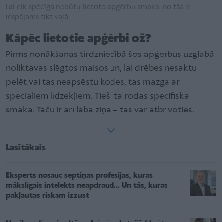
Lai cik spēcīga nebūtu lietoto apģērbu smaka, no tās ir
iespējams tikt vaļā.
Kāpēc lietotie apģērbi ož?
Pirms nonākšanas tirdzniecībā šos apģērbus uzglabā
noliktavās slēgtos maisos un, lai drēbes nesāktu
pelēt vai tās neapsēstu kodes, tās mazgā ar
speciāliem līdzekļiem. Tieši tā rodas specifiskā
smaka. Taču ir arī laba ziņa – tās var atbrīvoties.
Lasītākais
Eksperts nosauc septiņas profesijas, kuras
mākslīgais intelekts neapdraud... Un tās, kuras
pakļautas riskam izzust