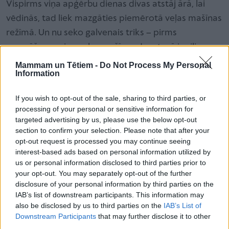
Vispirms viņa apģērbu dienas divas atstāj ārā, lai
vēdinās, tad liek mazgāties piemērotā veļas mašīnas
režīmā. Un nu seko galvenais triks – pirms
mazgāšanas viņa veļas mašīnas dozatorā iepilina
pāris pilienu ēteriskās eļļas. Zane visvairāk iecienījusi
Mammam un Tētiem -
Do Not Process My Personal
Information
lavandas un tējas koka eļļu. Papildus, protams,
jālieto arī
veļas mazgāšanas
līdzekļi. Ēteriskās eļļas
If you wish to opt-out of the sale, sharing to third parties, or
lieliski noņemot smaku, un apģērbs smaržojot kā
processing of your personal or sensitive information for
jauns.
targeted advertising by us, please use the below opt-out
section to confirm your selection. Please note that after your
opt-out request is processed you may continue seeing
Saldētava un ožamais spirts – kāpēc
interest-based ads based on personal information utilized by
gan ne?
us or personal information disclosed to third parties prior to
your opt-out. You may separately opt-out of the further
Vēl viena Zanes ļoti iecienīta metode ir drēbju
disclosure of your personal information by third parties on the
saldēšana. Iespējams, izklausās nedaudz mulsinoši,
IAB’s list of downstream participants. This information may
also be disclosed by us to third parties on the
IAB’s List of
bet, ja drēbes kaut uz pāris stundām ievieto
Downstream Participants
that may further disclose it to other
saldētavā un pēc tam vienkārši izmazgā, no smakas
third parties.