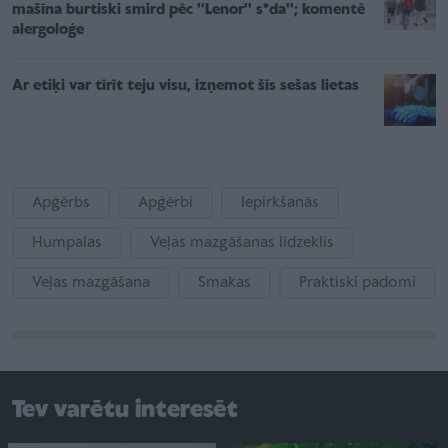
mašīna burtiski smird pēc ''Lenor'' s*da''; komentē
alergoloģe
Ar etiķi var tīrīt teju visu, izņemot šīs sešas lietas
Apģērbs
Apģērbi
Iepirkšanās
Humpalas
Veļas mazgāšanas līdzeklis
Veļas mazgāšana
Smakas
Praktiski padomi
Tev varētu interesēt