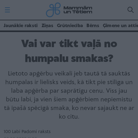
Jaunākie raksti
Ziņas
Grūtniecība
Bērns
Ģimene un atti
Vai var tikt vaļā no
humpalu smakas?
Lietoto apģērbu veikali jeb tautā tā sauktās
humpalas ir lielisks veids, kā tikt pie stilīga un
laba apģērba par saprātīgu cenu. Viss jau
būtu labi, ja vien šiem apģērbiem nepiemistu
tā īpašā spēcīgā smaka, ko nevar sajaukt ne ar
ko citu.
100 Labi Padomi raksts