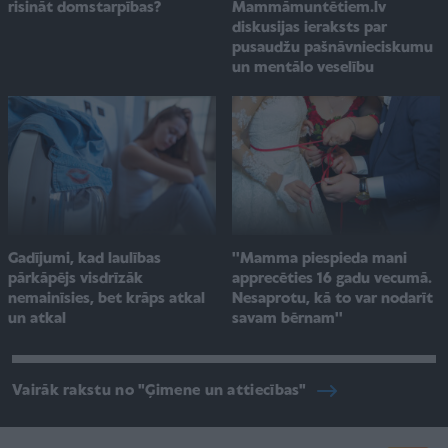
Mammāmuntētiem.lv
risināt domstarpības?
diskusijas ieraksts par
pusaudžu pašnāvnieciskumu
un mentālo veselību
Gadījumi, kad laulības
''Mamma piespieda mani
pārkāpējs visdrīzāk
apprecēties 16 gadu vecumā.
nemainīsies, bet krāps atkal
Nesaprotu, kā to var nodarīt
un atkal
savam bērnam''
Vairāk rakstu no "Ģimene un attiecības"