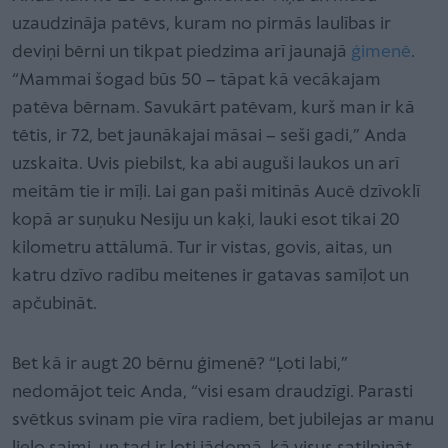
uzaudzināja patēvs, kuram no pirmās laulības ir
deviņi bērni un tikpat piedzima arī jaunajā
ģimenē
.
“Mammai šogad būs 50 – tāpat kā vecākajam
patēva bērnam. Savukārt patēvam, kurš man ir kā
tētis, ir 72, bet jaunākajai māsai – seši gadi,” Anda
uzskaita. Uvis piebilst, ka abi auguši laukos un arī
meitām tie ir mīļi. Lai gan paši mitinās Aucē dzīvoklī
kopā ar suņuku Nesiju un kaķi, lauki esot tikai 20
kilometru attālumā. Tur ir vistas, govis, aitas, un
katru dzīvo radību meitenes ir gatavas samīļot un
apčubināt.
Bet kā ir augt 20 bērnu ģimenē? “Ļoti labi,”
nedomājot teic Anda, “visi esam draudzīgi. Parasti
svētkus svinam pie vīra radiem, bet jubilejas ar manu