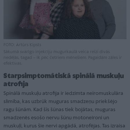
FOTO: Artūrs Ķipsts
Sākumā svarīgo injekciju mugurkaulā veica reizi divās
nedēļās, tagad – ik pēc četriem mēnešiem. Pagaidām zāles ir
efektīvas.
Starpsimptomātiskā spinālā muskuļu
atrofija
Spinālā muskuļu atrofija ir iedzimta neiromuskulāra
slimība, kas uzbrūk muguras smadzeņu priekšējo
ragu šūnām. Kad šīs šūnas tiek bojātas, muguras
smadzenēs esošo nervu šūnu motoneironi un
muskuļi, kurus šie nervi apgādā, atrofējas. Tas izraisa