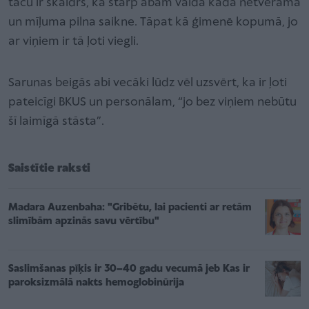
taču ir skaidrs, ka starp abām valda kāda netverama
un mīļuma pilna saikne. Tāpat kā ģimenē kopumā, jo
ar viņiem ir tā ļoti viegli.
Sarunas beigās abi vecāki lūdz vēl uzsvērt, ka ir ļoti
pateicīgi BKUS un personālam, “jo bez viņiem nebūtu
šī laimīgā stāsta”.
Saistītie raksti
Madara Auzenbaha: "Gribētu, lai pacienti ar retām
slimībām apzinās savu vērtību"
Saslimšanas pīķis ir 30–40 gadu vecumā jeb Kas ir
paroksizmālā nakts hemoglobinūrija