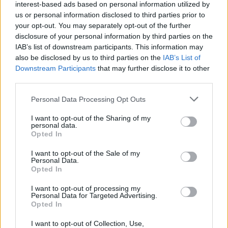
interest-based ads based on personal information utilized by
visi mūs pazīst, ir ļoti laipni un draudzīgi, tas tāpat
us or personal information disclosed to third parties prior to
nav viegli. Vispārējās anestēzijas dēļ Stefānija jau no
your opt-out. You may separately opt-out of the further
disclosure of your personal information by third parties on the
iepriekšējā vakara nedrīkst ne ēst, ne dzert, tiek
IAB’s list of downstream participants. This information may
ņemtas asinis analīzēm, veiktas pārbaudes. Katru
also be disclosed by us to third parties on the
IAB’s List of
reizi neirologs Mikus Dīriks, kura uzraudzībā ir mūsu
Downstream Participants
that may further disclose it to other
third parties.
meita, izvērtē, kā viņa prot piecelties no guļus
pozīcijas, kā veic palēcienus un tamlīdzīgi. Un tad
Personal Data Processing Opt Outs
nākamajā dienā – parasti tā ir otrdiena – pulksten
I want to opt-out of the Sharing of my
vienos tiek veikta injekcija. Mājās varam doties ap
personal data.
Opted In
četriem pēcpusdienā, kad meita paēdusi un viņu
apskatījis ārsts.”
I want to opt-out of the Sale of my
Personal Data.
Opted In
I want to opt-out of processing my
Personal Data for Targeted Advertising.
Opted In
I want to opt-out of Collection, Use,