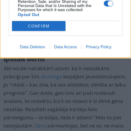
Retention, Sale, and/or Sharing of my
Personal Data that Is Unrelated with the
Purposes for which it was collected.
Opted Out
CONFIRM
Data Deletion
Data Access
Privacy Policy
Īpašais bērns
Abi vecāki vairākkārt uzsver, ka ir neizsakāmi
priecīgi par šīm
skrīninga
iespējām jaundzimušajiem,
jo “citādi – kas zina, kā viss attīstītos; slimība ar laiku
progresē”. Gan Anda, gan Uvis arī paši nodevuši
analīzes, lai noteiktu, kurš no viņiem ir šī slimā gēna
nēsātājs. Rezultāti sagādāja kārtējo lielo
pārsteigumu – izrādījās, tāds ir abiem! “Mēs to pat
nenojautām.
Gēns
pārmantojas, bet ne es, ne mans