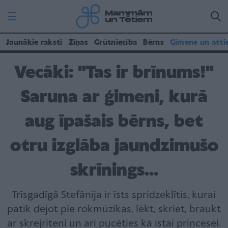
Jaunākie raksti
Ziņas
Grūtniecība
Bērns
Ģimene un atti
Vecāki: "Tas ir brīnums!"
Saruna ar ģimeni, kurā
aug īpašais bērns, bet
otru izglāba jaundzimušo
skrīnings...
Trīsgadīgā Stefānija ir īsts spridzeklītis, kurai
patīk dejot pie rokmūzikas, lēkt, skriet, braukt
ar skrejriteni un arī pucēties kā īstai princesei.