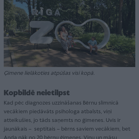
Ģimene lielākoties atpūšas visi kopā.
Kopbildē neietilpst
Kad pēc diagnozes uzzināšanas Bērnu slimnīcā
vecākiem piedāvāts psihologa atbalsts, viņi
atteikušies, jo tāds saņemts no ģimenes. Uvis ir
jaunākais – septītais – bērns saviem vecākiem, bet
Anda nāk no 20 bērnu ģimenes. Viņu un māsu