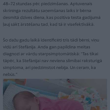
48–72 stundas pēc piedzimšanas. Aptuvenais
skrīninga rezultātu saņemšanas laiks ir bērna
desmitā dzīves diena, kas pozitīva testa gadījumā
ļauj sākt ārstēšanu tad, kad tā ir visefektīvākā.
Šo dažu gadu laikā identificēti trīs tādi bērni, viņu
vidū arī Stefānija. Anda gan papildina meitas
diagnozi ar vārdu starpsimptomātiskā: “Tas tikai
tāpēc, ka Stefānijai nav neviena slimībai raksturīgā
simptoma, arī piedzimstot nebija. Un ceram, ka
nebūs.”