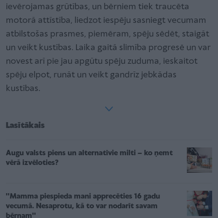
ievērojamas grūtības, un bērniem tiek traucēta
motorā attīstība, liedzot iespēju sasniegt vecumam
atbilstošas prasmes, piemēram, spēju sēdēt, staigāt
un veikt kustības. Laika gaitā slimība progresē un var
novest arī pie jau apgūtu spēju zuduma, ieskaitot
spēju elpot, runāt un veikt gandrīz jebkādas
kustības.
Lasītākais
Augu valsts piens un alternatīvie milti – ko ņemt
vērā izvēloties?
''Mamma piespieda mani apprecēties 16 gadu
vecumā. Nesaprotu, kā to var nodarīt savam
bērnam''