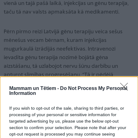
vienā un tajā pašā laikā, injekcijas un gēnu terapija,
taču tā nav valsts apmaksāta kā medikamenti.
Pērn pirmo reizi Latvijā gēnu terapiju veica sešus
mēnešus vecam bērnam, kuram injekcijas
mugurkaulā izrādījās neefektīvas. Intravenozi
ievadīta gēnu terapija nozīmē bojātā gēna
aizstāšanu, tā uzlabojot nervu šūnu darbību un
apturot slimības progresēšanu. “Tā ir pēdējā
iespējamā procedūra, un to veic tikai vienreiz mūžā,”
Mammam un Tētiem -
Do Not Process My Personal
paskaidro Stefānijas mamma un piebilst – ja vien tā
Information
būtu valsts apmaksāta, viņi piekristu tādu veikt arī
If you wish to opt-out of the sale, sharing to third parties, or
meitai. “Jo injekcijas mugurkaulā katru reizi veic pilnā
processing of your personal or sensitive information for
narkozē, lai bērns būtu nekustīgs. Mums gan teica,
targeted advertising by us, please use the below opt-out
ka vēlāk, kad meita paaugsies, varēs iztikt bez
section to confirm your selection. Please note that after your
opt-out request is processed you may continue seeing
narkozes. Lai gan Bērnu slimnīcā jūtamies kā mājās,