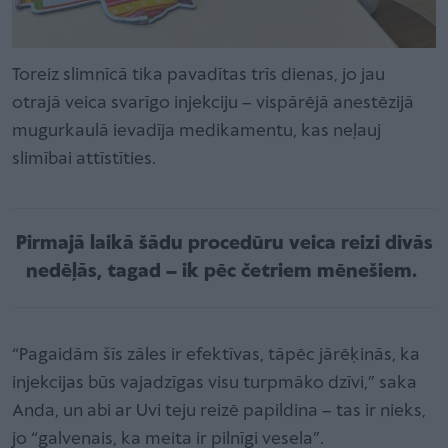
Toreiz slimnīcā tika pavadītas trīs dienas, jo jau
otrajā veica svarīgo injekciju – vispārējā anestēzijā
mugurkaulā ievadīja medikamentu, kas neļauj
slimībai attīstīties.
Pirmajā laikā šādu procedūru veica reizi divās
nedēļās, tagad – ik pēc četriem mēnešiem.
“Pagaidām šīs zāles ir efektīvas, tāpēc jārēķinās, ka
injekcijas būs vajadzīgas visu turpmāko dzīvi,” saka
Anda, un abi ar Uvi teju reizē papildina – tas ir nieks,
jo “galvenais, ka meita ir pilnīgi vesela”.