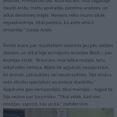
analīzes. Profilakses dēļ. Aizbraucām, mūs sagaidīja
daudz ārstu, meitu apskatīja, paņēma analīzes, un
atkal devāmies mājās. Neviens neko mums sīkāk
nepaskaidroja, tikai pateica, ka asins aina ir
izmainīta,” stāsta Anda.
Šoreiz zvans par rezultātiem saņemts jau pēc dažām
dienām, un atkal bija aicinājums ierasties BKUS – pēc
iespējas ātrāk. “Braucām, mūs ielika nodaļā, taču
atkal neko neteica. Bijām tik apjukuši, nesapratām,
ko domāt, uztraukties vai neuztraukties. Tad atnāca
reto slimību speciālists un ieviesa skaidrību.”
Apjukums gan nemazinājās, tikai mainījās – tagad tā
bija neziņa par turpmāko. “Tikai vēlāk, kad viss
nosēžas, saproti, kas un kā,” piebilst Uvis.