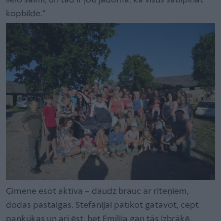
lielo saimi, un tad ir ļoti jādomā, kā visus satilpināt
kopbildē.”
Ģimene esot aktīva – daudz brauc ar riteņiem,
dodas pastaigās. Stefānijai patīkot gatavot, cept
pankūkas un arī ēst, bet Emīlija gan tās izbrāķē.