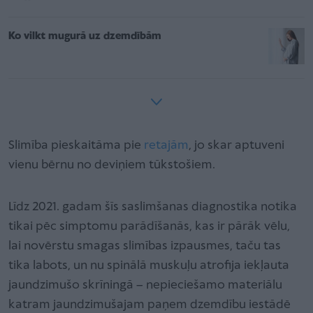
Ko vilkt mugurā uz dzemdībām
Slimība pieskaitāma pie
retajām
, jo skar aptuveni
vienu bērnu no deviņiem tūkstošiem.
Līdz 2021. gadam šīs saslimšanas diagnostika notika
tikai pēc simptomu parādīšanās, kas ir pārāk vēlu,
lai novērstu smagas slimības izpausmes, taču tas
tika labots, un nu spinālā muskuļu atrofija iekļauta
jaundzimušo skrīningā – nepieciešamo materiālu
katram jaundzimušajam paņem dzemdību iestādē