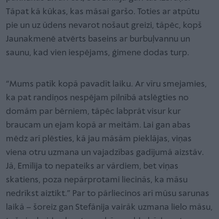
Tāpat kā kūkas, kas māsai garšo. Toties ar atpūtu
pie un uz ūdens nevarot nošaut greizi, tāpēc, kopš
Jaunakmenē atvērts baseins ar burbuļvannu un
saunu, kad vien iespējams, ģimene dodas turp.
“Mums patīk kopā pavadīt laiku. Ar vīru smejamies,
ka pat randiņos nespējam pilnībā atslēgties no
domām par bērniem, tāpēc labprāt visur kur
braucam un ejam kopā ar meitām. Lai gan abas
mēdz arī plēsties, kā jau māsām pieklājas, viņas
viena otru uzmana un vajadzības gadījumā aizstāv.
Jā, Emīlija to nepateiks ar vārdiem, bet viņas
skatiens, poza nepārprotami liecinās, ka māsu
nedrīkst aiztikt.” Par to pārliecinos arī mūsu sarunas
laikā – šoreiz gan Stefānija vairāk uzmana lielo māsu,