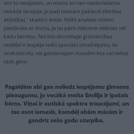
vīrs to neizjūtam, un mums arī nav nepieciešama
nekāda terapija, jo paši neesam pakļauti slimības
attīstībai,” skaidro Anda. Veikt analīzes viņiem
piedāvāts ar domu, ja nu pāris nākotnē vēlēsies vēl
kādu bērniņu. Tad līdz desmitajai grūtniecības
nedēļai ir iespēja veikt speciālu izmeklējumu, lai
noskaidrotu, vai gaidāmajam mazulim būs vai nebūs
tāds gēns.
Pagaidām abi gan noliedz iespējamu ģimenes
pieaugumu, jo vecākā meita Emīlija ir īpašais
bērns. Viņai ir autiskā spektra traucējumi, un
tas esot iemesls, kamdēļ abām māsām ir
gandrīz sešu gadu starpība.