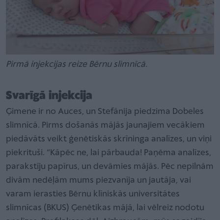
Pirmā injekcijas reize Bērnu slimnīcā.
Svarīgā injekcija
Ģimene ir no Auces, un Stefānija piedzima Dobeles
slimnīcā. Pirms došanās mājās jaunajiem vecākiem
piedāvāts veikt ģenētiskās skrīninga analīzes, un viņi
piekrituši. “Kāpēc ne, lai pārbauda! Paņēma analīzes,
parakstīju papīrus, un devāmies mājās. Pēc nepilnām
divām nedēļām mums piezvanīja un jautāja, vai
varam ierasties Bērnu klīniskās universitātes
slimnīcas (BKUS) Ģenētikas mājā, lai vēlreiz nodotu