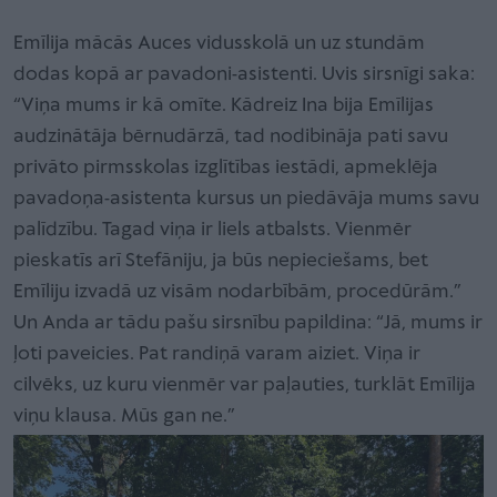
Emīlija mācās Auces vidusskolā un uz stundām
dodas kopā ar pavadoni-asistenti. Uvis sirsnīgi saka:
“Viņa mums ir kā omīte. Kādreiz Ina bija Emīlijas
audzinātāja bērnudārzā, tad nodibināja pati savu
privāto pirmsskolas izglītības iestādi, apmeklēja
pavadoņa-asistenta kursus un piedāvāja mums savu
palīdzību. Tagad viņa ir liels atbalsts. Vienmēr
pieskatīs arī Stefāniju, ja būs nepieciešams, bet
Emīliju izvadā uz visām nodarbībām, procedūrām.”
Un Anda ar tādu pašu sirsnību papildina: “Jā, mums ir
ļoti paveicies. Pat randiņā varam aiziet. Viņa ir
cilvēks, uz kuru vienmēr var paļauties, turklāt Emīlija
viņu klausa. Mūs gan ne.”