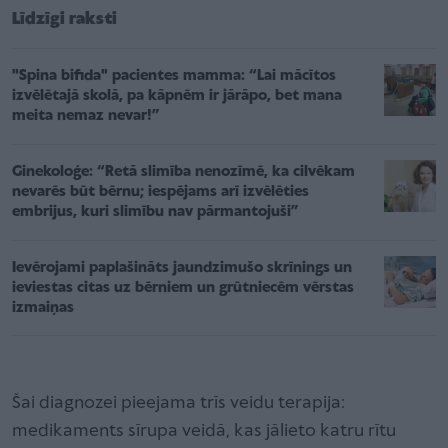
Līdzīgi raksti
"Spina bifida" pacientes mamma: “Lai mācītos
izvēlētajā skolā, pa kāpnēm ir jārāpo, bet mana
meita nemaz nevar!”
Ginekoloģe: “Retā slimība nenozīmē, ka cilvēkam
nevarēs būt bērnu; iespējams arī izvēlēties
embrijus, kuri slimību nav pārmantojuši”
Ievērojami paplašināts jaundzimušo skrīnings un
ieviestas citas uz bērniem un grūtniecēm vērstas
izmaiņas
Šai diagnozei pieejama trīs veidu terapija:
medikaments sīrupa veidā, kas jālieto katru rītu