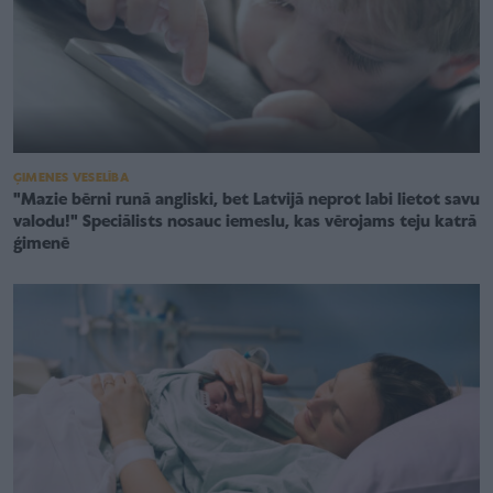
ĢIMENES VESELĪBA
"Mazie bērni runā angliski, bet Latvijā neprot labi lietot savu
valodu!" Speciālists nosauc iemeslu, kas vērojams teju katrā
ģimenē