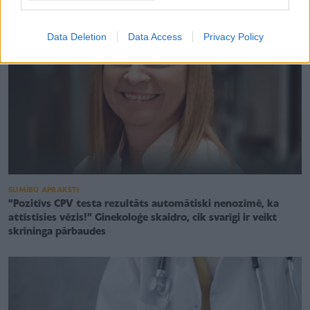
Data Deletion
Data Access
Privacy Policy
SLIMĪBU APRAKSTI
"Pozitīvs CPV testa rezultāts automātiski nenozīmē, ka
attīstīsies vēzis!" Ginekoloģe skaidro, cik svarīgi ir veikt
skrīninga pārbaudes