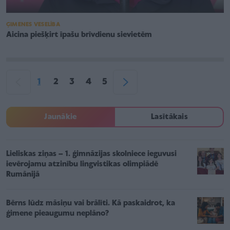
ĢIMENES VESELĪBA
Aicina piešķirt īpašu brīvdienu sievietēm
1
2
3
4
5
Jaunākie
Lasītākais
Lieliskas ziņas – 1. ģimnāzijas skolniece ieguvusi
ievērojamu atzinību lingvistikas olimpiādē
Rumānijā
Bērns lūdz māsiņu vai brālīti. Kā paskaidrot, ka
ģimene pieaugumu neplāno?