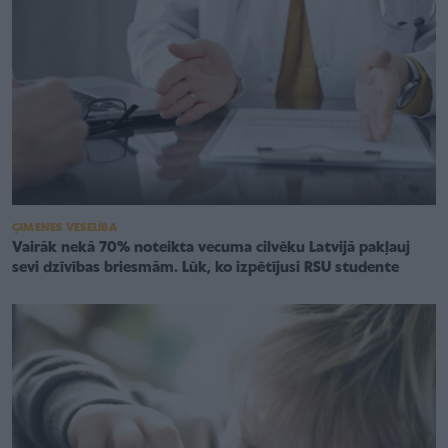
ĢIMENES VESELĪBA
Vairāk nekā 70% noteikta vecuma cilvēku Latvijā pakļauj
sevi dzīvības briesmām. Lūk, ko izpētījusi RSU studente