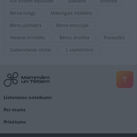
Kur šodien atpūsties
Zīdīšana
Drošība
Bērna miegs
Mākslīgais intelekts
Bērnu psihiatrs
Bērna emocijas
Vasaras brīvlaiks
Bērnu drošība
Pusaudzis
Gatavošanās skolai
1. septembris
Lietošanas noteikumi
Par mums
Privātums