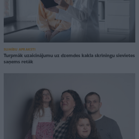
SLIMĪBU APRAKSTI
Turpmāk uzaicinājumu uz dzemdes kakla skrīningu sievietes
saņems retāk