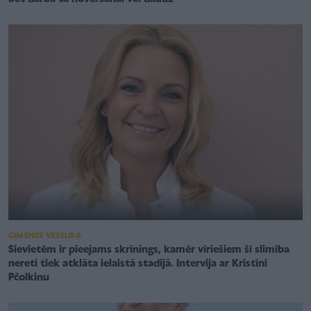
ĢIMENES VESELĪBA
Sievietēm ir pieejams skrīnings, kamēr vīriešiem šī slimība
nereti tiek atklāta ielaistā stadijā. Intervija ar Kristīni
Pčolkinu