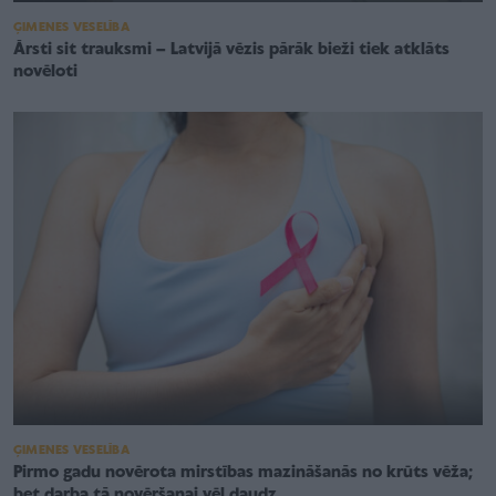
ĢIMENES VESELĪBA
Ārsti sit trauksmi – Latvijā vēzis pārāk bieži tiek atklāts
novēloti
ĢIMENES VESELĪBA
Pirmo gadu novērota mirstības mazināšanās no krūts vēža;
bet darba tā novēršanai vēl daudz