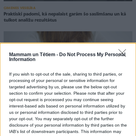
ĢIMENES VESELĪBA
Praktiski padomi, kā nepalaist garām šo saslimšanu un kā
tulkot analīžu rezultātus
Mammam un Tētiem -
Do Not Process My Personal
Information
If you wish to opt-out of the sale, sharing to third parties, or
processing of your personal or sensitive information for
targeted advertising by us, please use the below opt-out
section to confirm your selection. Please note that after your
opt-out request is processed you may continue seeing
interest-based ads based on personal information utilized by
us or personal information disclosed to third parties prior to
your opt-out. You may separately opt-out of the further
SLIMĪBU APRAKSTI
disclosure of your personal information by third parties on the
Latvijā plāno valsts apmaksātu nieru slimību skrīningu – kas
IAB’s list of downstream participants. This information may