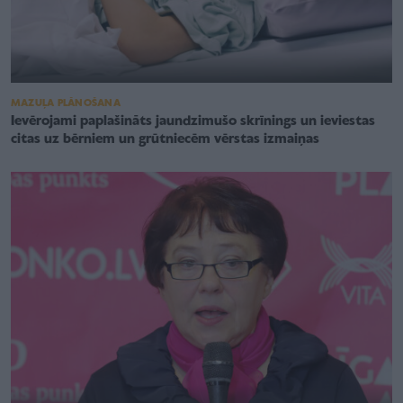
MAZUĻA PLĀNOŠANA
Ievērojami paplašināts jaundzimušo skrīnings un ieviestas
citas uz bērniem un grūtniecēm vērstas izmaiņas