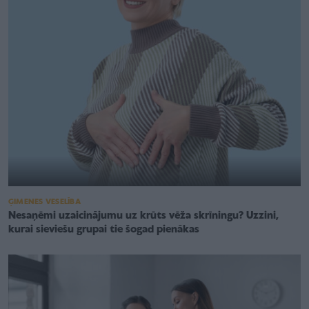
ĢIMENES VESELĪBA
Nesaņēmi uzaicinājumu uz krūts vēža skrīningu? Uzzini,
kurai sieviešu grupai tie šogad pienākas