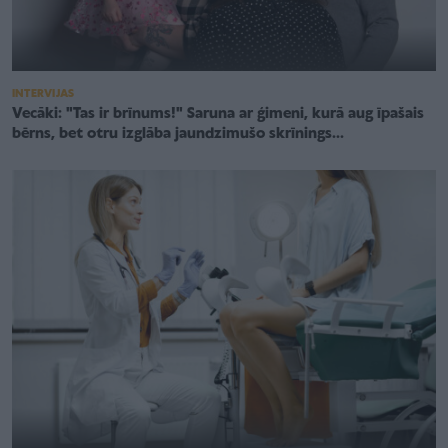
INTERVIJAS
Vecāki: "Tas ir brīnums!" Saruna ar ģimeni, kurā aug īpašais
bērns, bet otru izglāba jaundzimušo skrīnings...