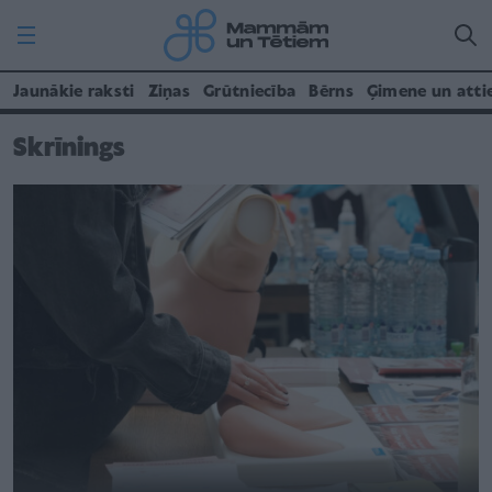
Jaunākie raksti
Ziņas
Grūtniecība
Bērns
Ģimene un atti
Skrīnings