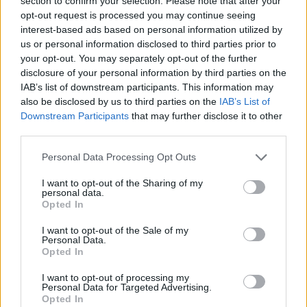
section to confirm your selection. Please note that after your
opt-out request is processed you may continue seeing
interest-based ads based on personal information utilized by
us or personal information disclosed to third parties prior to
your opt-out. You may separately opt-out of the further
disclosure of your personal information by third parties on the
IAB’s list of downstream participants. This information may
also be disclosed by us to third parties on the
IAB’s List of
Downstream Participants
that may further disclose it to other
third parties.
Personal Data Processing Opt Outs
I want to opt-out of the Sharing of my
Tāpat bērniem patīk klausīties vecāku pašu
personal data.
Opted In
pieredzē – kā viņiem pašiem kādreiz gājis
treniņos. Mamma vai tētis var pastāstīt, kā
I want to opt-out of the Sale of my
Personal Data.
savukārt vecāki viņiem lika iet uz treniņiem, lai
Opted In
gan negribējās. Pēc tam vēlams paskaidrot, ka
I want to opt-out of processing my
Personal Data for Targeted Advertising.
tieši tāpēc tagad viņi negrib likt bērnam par
Opted In