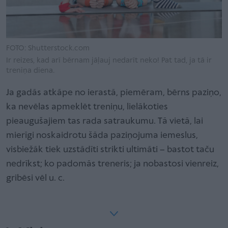
FOTO: Shutterstock.com
Ir reizes, kad arī bērnam jāļauj nedarīt neko! Pat tad, ja tā ir
treniņa diena.
Ja gadās atkāpe no ierastā, piemēram, bērns paziņo,
ka nevēlas apmeklēt treniņu, lielākoties
pieaugušajiem tas rada satraukumu. Tā vietā, lai
mierīgi noskaidrotu šāda paziņojuma iemeslus,
visbiežāk tiek uzstādīti strikti ultimāti – bastot taču
nedrīkst; ko padomās treneris; ja nobastosi vienreiz,
gribēsi vēl u. c.