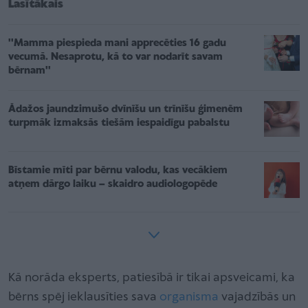
Lasītākais
''Mamma piespieda mani apprecēties 16 gadu
vecumā. Nesaprotu, kā to var nodarīt savam
bērnam''
Ādažos jaundzimušo dvīnīšu un trīnīšu ģimenēm
turpmāk izmaksās tiešām iespaidīgu pabalstu
Bīstamie mīti par bērnu valodu, kas vecākiem
atņem dārgo laiku – skaidro audiologopēde
Kā norāda eksperts, patiesībā ir tikai apsveicami, ka
bērns spēj ieklausīties sava
organisma
vajadzībās un