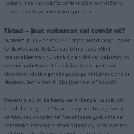
nodarbi, kas nav saistīta ar fiziskajām aktivitātēm,
bērns tik un tā atvēlēs laiku sportam.
Tātad – ļaut nobastot vai tomēr nē?
“Noteikti jā, ja vien tas nekļūst par ieradumu,” uzsver
Kārlis Matisāns. Reizēs, kad bērns pauž vēlmi
neapmeklēt treniņu, vecāki cieņpilni var pajautāt, ko
tad viņš gribētu darīt šajā laikā. Vai arī piedāvāt,
piemēram, doties garākā pastaigā vai izbraucienā ar
riteņiem. Bet reizēm ir jāļauj bērnam arī nedarīt
neko!
Treneris piebilst, ka bērns var gribēt pārbaudīt, vai
viņš drīkst negribēt. “Ja ar iekšējo motivāciju viss ir
kārtībā, tad – kāpēc ne? Vecāki šādā gadījumā var
pat izteikt uzslavu par izvēli atpūsties, jo tas nozīmē,