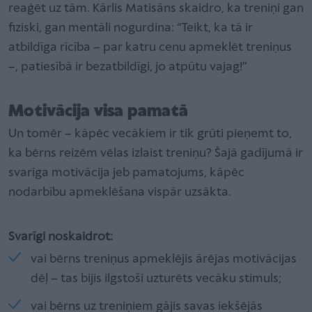
reaģēt uz tām. Kārlis Matisāns skaidro, ka treniņi gan
fiziski, gan mentāli nogurdina: “Teikt, ka tā ir
atbildīga rīcība – par katru cenu apmeklēt treniņus
–, patiesībā ir bezatbildīgi, jo atpūtu vajag!”
Motivācija visa pamatā
Un tomēr – kāpēc vecākiem ir tik grūti pieņemt to,
ka bērns reizēm vēlas izlaist treniņu? Šajā gadījumā ir
svarīga motivācija jeb pamatojums, kāpēc
nodarbību apmeklēšana vispār uzsākta.
Svarīgi noskaidrot:
vai bērns treniņus apmeklējis ārējas motivācijas
dēļ – tas bijis ilgstoši uzturēts vecāku stimuls;
vai bērns uz treniņiem gājis savas iekšējās