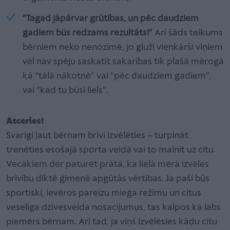
“Tagad jāpārvar grūtības, un pēc daudziem
gadiem būs redzams rezultāts!”
Arī šāds teikums
bērniem neko nenozīmē, jo gluži vienkārši viņiem
vēl nav spēju saskatīt sakarības tik plašā mērogā
kā “tālā nākotnē” vai “pēc daudziem gadiem”,
vai “kad tu būsi liels”.
Atceries!
Svarīgi ļaut bērnam brīvi izvēlēties – turpināt
trenēties esošajā sporta veidā vai to mainīt uz citu.
Vecākiem der paturēt prātā, ka lielā mērā izvēles
brīvību diktē ģimenē apgūtās vērtības. Ja paši būs
sportiski, ievēros pareizu miega režīmu un citus
veselīga dzīvesveida nosacījumus, tas kalpos kā labs
piemērs bērnam. Arī tad, ja viņš izvēlēsies kādu citu