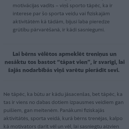
motivācijas vadīts – viņš sporto tāpēc, ka ir
interese par šo sporta veidu vai fiziskajām
aktivitātēm kā tādām, bijusi laba pieredze
grūtību pārvarēšanā, ir kādi sasniegumi.
Lai bērns vēlētos apmeklēt treniņus un
nesāktu tos bastot “tāpat vien”, ir svarīgi, lai
šajās nodarbībās viņš varētu pierādīt sevi.
Ne tāpēc, ka būtu ar kādu jāsacenšas, bet tāpēc, ka
tas ir viens no dabas dotiem izpausmes veidiem gan
puišiem, gan meitenēm. Panākumi fiziskajās
aktivitātēs, sporta veidā, kurā bērns trenējas, kalpo
kā motivators darīt vēl un vēl, lai sasniegtu aizvien