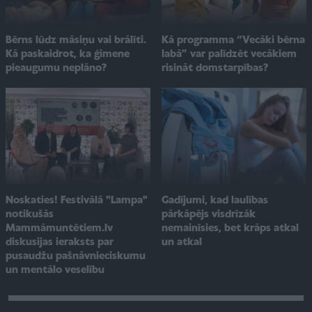
Bērns lūdz māsiņu vai brālīti.
Kā programma “Vecāki bērna
Kā paskaidrot, ka ģimene
labā” var palīdzēt vecākiem
pieaugumu neplāno?
risināt domstarpības?
Noskaties! Festivālā "Lampa"
Gadījumi, kad laulības
notikušās
pārkāpējs visdrīzāk
Mammāmuntētiem.lv
nemainīsies, bet krāps atkal
diskusijas ieraksts par
un atkal
pusaudžu pašnāvnieciskumu
un mentālo veselību