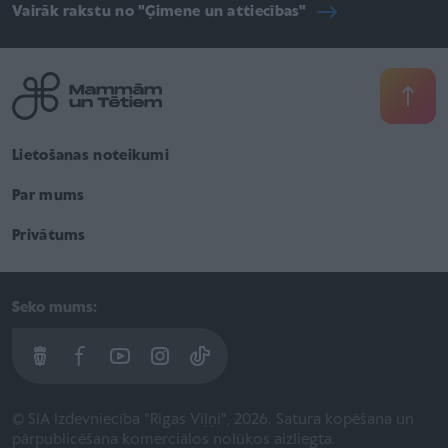
Vairāk rakstu no "Ģimene un attiecības"
Lietošanas noteikumi
Par mums
Privātums
Seko mums:
© SIA Izdevniecība "Rīgas Viļņi", 2026. Satura kopēšana un
pārpublicēšana komerciālos nolūkos aizliegta.