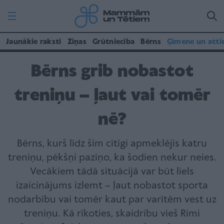
Jaunākie raksti
Ziņas
Grūtniecība
Bērns
Ģimene un atti
Bērns grib nobastot
treniņu – ļaut vai tomēr
nē?
Bērns, kurš līdz šim cītīgi apmeklējis katru
treniņu, pēkšņi paziņo, ka šodien nekur neies.
Vecākiem tādā situācijā var būt liels
izaicinājums izlemt – ļaut nobastot sporta
nodarbību vai tomēr kaut par varītēm vest uz
treniņu. Kā rīkoties, skaidrību vieš Rimi