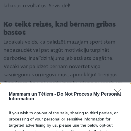
labākus rezultātus. Sevis dēļ!
Ko teikt reizēs, kad bērnam gribas
bastot
Labākais veids, kā palīdzēt mazajam sportistam
nepazaudēt vai pat atgūt motivāciju turpināt
darboties, ir salīdzinājums jeb atskats pagātnē.
Vecāki var palīdzēt bērnam novērtēt viņa
sasniegumus un ieguvumus, apmeklējot treniņus.
Piemēram, kā viņš vadīja bumbu pirms pusgada un
cik veikli to dara tagad. Vēl var salīdzināt izturību,
Mammam un Tētiem -
Do Not Process My Personal
Information
noskrieto
attālumu un tamlīdzīgi.
If you wish to opt-out of the sale, sharing to third parties, or
processing of your personal or sensitive information for
targeted advertising by us, please use the below opt-out