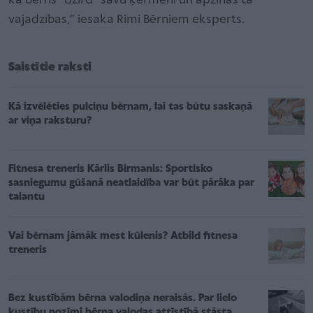
ka bērns “dzird” savu ķermeni un apzinās tā
vajadzības,” iesaka Rimi Bērniem eksperts.
Saistītie raksti
Kā izvēlēties pulciņu bērnam, lai tas būtu saskaņā
ar viņa raksturu?
Fitnesa treneris Kārlis Birmanis: Sportisko
sasniegumu gūšanā neatlaidība var būt pārāka par
talantu
Vai bērnam jāmāk mest kūlenis? Atbild fitnesa
treneris
Bez kustībām bērna valodiņa neraisās. Par lielo
kustību nozīmi bērna valodas attīstībā stāsta