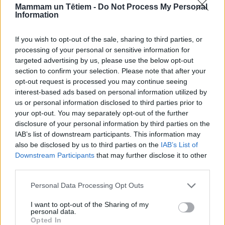
Mammam un Tētiem -
Do Not Process My Personal
Information
Kāda iezīmējas bērna nākotne?
Šo trīs punktu rezultātā izaug vēl viens cilvēks ar
If you wish to opt-out of the sale, sharing to third parties, or
ievainotu pašvērtību. Secīgi turpmākajā dzīvē
processing of your personal or sensitive information for
targeted advertising by us, please use the below opt-out
ievainojums prasa dziedināšanos: vieni to atrod
section to confirm your selection. Please note that after your
alkoholā, citi azartspēlēs, vēl citi darbaholismā vai
opt-out request is processed you may continue seeing
kaismīgā sportošanā. Savukārt līdzatkarīgais savu
interest-based ads based on personal information utilized by
us or personal information disclosed to third parties prior to
ievainojumu “ārstē” ar pārspīlētām rūpēm par otru –
your opt-out. You may separately opt-out of the further
šādā rīcībā viņš redz savu vērtību. Abiem ir vienota
disclosure of your personal information by third parties on the
problēma – atbildību par savu dzīvi viņi uzkrauj
IAB’s list of downstream participants. This information may
also be disclosed by us to third parties on the
IAB’s List of
otram. Atkarīgais domā: kad citi pret mani beigs
Downstream Participants
that may further disclose it to other
slikti izturēties, es pārstāšu dzert. Līdzatkarīgais
third parties.
turpretī ir pārliecināts, ka jūtas nelaimīgs tāpēc, ka
Personal Data Processing Opt Outs
partneris dzer, spēlē azartspēles, bez mitas strādā
vai ir citādi atkarīgs. Kad partneris pārstās to darīt,
I want to opt-out of the Sharing of my
personal data.
tad gan varēs beidzot justies labi.
Opted In