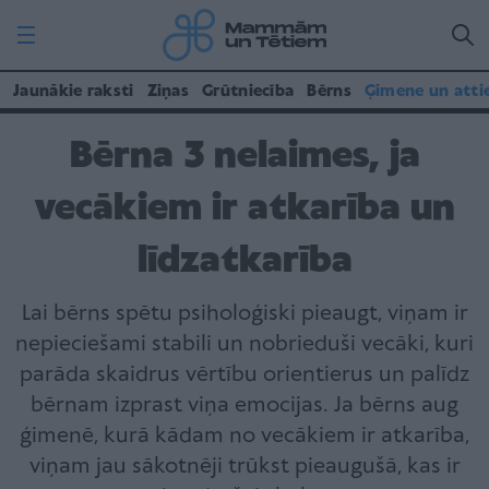
Jaunākie raksti
Ziņas
Grūtniecība
Bērns
Ģimene un atti
Bērna 3 nelaimes, ja
vecākiem ir atkarība un
līdzatkarība
Lai bērns spētu psiholoģiski pieaugt, viņam ir
nepieciešami stabili un nobrieduši vecāki, kuri
parāda skaidrus vērtību orientierus un palīdz
bērnam izprast viņa emocijas. Ja bērns aug
ģimenē, kurā kādam no vecākiem ir atkarība,
viņam jau sākotnēji trūkst pieaugušā, kas ir