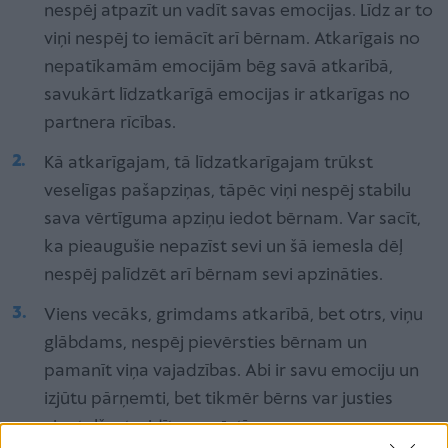
nespēj atpazīt un vadīt savas emocijas. Līdz ar to
viņi nespēj to iemācīt arī bērnam. Atkarīgais no
nepatīkamām emocijām bēg savā atkarībā,
savukārt līdzatkarīgā emocijas ir atkarīgas no
partnera rīcības.
Kā atkarīgajam, tā līdzatkarīgajam trūkst
veselīgas pašapziņas, tāpēc viņi nespēj stabilu
sava vērtīguma apziņu iedot bērnam. Var sacīt,
ka pieaugušie nepazīst sevi un šā iemesla dēļ
nespēj palīdzēt arī bērnam sevi apzināties.
Viens vecāks, grimdams atkarībā, bet otrs, viņu
glābdams, nespēj pievērsties bērnam un
pamanīt viņa vajadzības. Abi ir savu emociju un
izjūtu pārņemti, bet tikmēr bērns var justies
vientuļš, atraidīts, nevērtīgs.