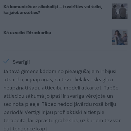
Kā komunicēt ar alkoholiķi – izvairīties vai teikt,
ka jāiet ārstēties?
Kā uzveikt līdzatkarību
Svarīgi!
Ja tavā ģimenē kādam no pieaugušajiem ir bijusi
atkarība, ir jāapzinās, ka tev ir lielāks risks gluži
neapzināti šādu attiecību modeli atkārtot. Tāpēc
attiecību sākumā jo īpaši ir svarīga vērojoša un
secinoša pieeja. Tāpēc nedod jāvārdu rozā briļļu
periodā! Vērtīgi ir jau profilaktiski aiziet pie
terapeita, lai izprastu grābekļus, uz kuriem tev var
būt tendence kāpt.