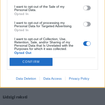
I want to opt-out of the Sale of my
Personal Data.
Abiem ir vēl kas kopīgs. Tā kā bērnībā vecāki bērnam
Opted In
nav spējuši pievērsties, viņam ir trūcis drošās
I want to opt-out of processing my
piesaistes objekta, kas ir ārkārtīgi svarīgi, lai cilvēks
Personal Data for Targeted Advertising.
Opted In
ar laiku spētu kļūt neatkarīgs. Pieaugušā vecumā šis
iztrūkums izpaužas kā milzīgas bailes palikt vienam.
I want to opt-out of Collection, Use,
Retention, Sale, and/or Sharing of my
Tāpēc ir vajadzīgs partneris – balsts. Intuitīvi tiek
Personal Data that Is Unrelated with the
Purposes for which it was collected.
atrasts otrs tāds pats, ar kuru burtiski salīmēties
Opted Out
kopā. Diemžēl šīs attiecības ir skaistas tikai to
CONFIRM
sākumā, jo dziļi sirdī abi nejūtas mīlestības vērti. Ar
laiku attiecības kļūst par cīņas lauku: pāris nav
komanda, bet cilvēki, kas viens otru kontrolē,
Data Deletion
Data Access
Privacy Policy
mēģina labot un ietekmēt.
Līdzīgi raksti