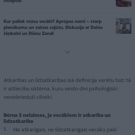
receptes
Kur paliek mūsu vecāki? Aprūpes nami – starp
pienākumu un vainas sajūtu. Diskusija ar Dainu
Jāņkalni un Diānu Zandi
Atkarības un līdzatkarības īsā definīcija varētu būt: tā
ir attiecību sistēma, kuru veido divi psiholoģiski
nenobrieduši cilvēki.
Bērna 3 nelaimes, ja vecākiem ir atkarība un
līdzatkarība
Ne atkarīgais, ne līdzatkarīgais vecāks paši