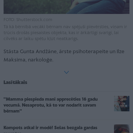
FOTO: Shutterstock.com
Tā kā bērnībā vecāki bērnam nav spējuši pievērsties, viņam ir
trūcis drošās piesaistes objekta, kas ir ārkārtīgi svarīgi, lai
cilvēks ar laiku spētu kļūt neatkarīgs.
Stāsta Gunta Andžāne, ārste psihoterapeite un Ilze
Maksima, narkoloģe.
Lasītākais
''Mamma piespieda mani apprecēties 16 gadu
vecumā. Nesaprotu, kā to var nodarīt savam
bērnam''
Kompots atkal ir modē! Sešas bezgala gardas