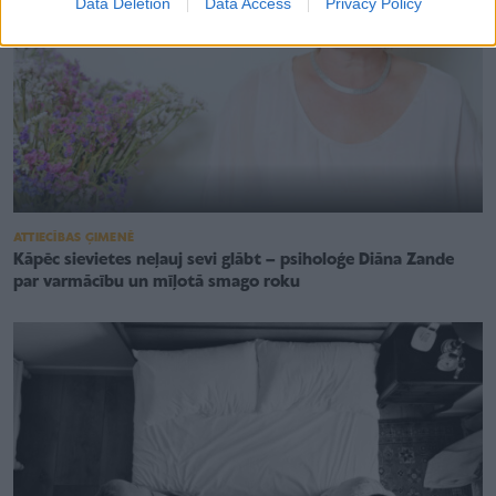
Data Deletion
Data Access
Privacy Policy
ATTIECĪBAS ĢIMENĒ
Kāpēc sievietes neļauj sevi glābt – psiholoģe Diāna Zande
par varmācību un mīļotā smago roku