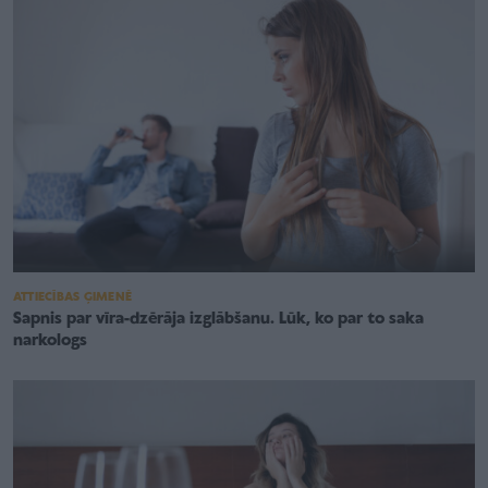
ATTIECĪBAS ĢIMENĒ
Sapnis par vīra-dzērāja izglābšanu. Lūk, ko par to saka
narkologs