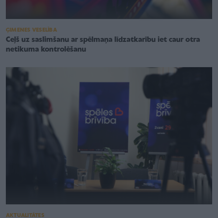
ĢIMENES VESELĪBA
Ceļš uz saslimšanu ar spēlmaņa līdzatkarību iet caur otra
netikuma kontrolēšanu
AKTUALITĀTES