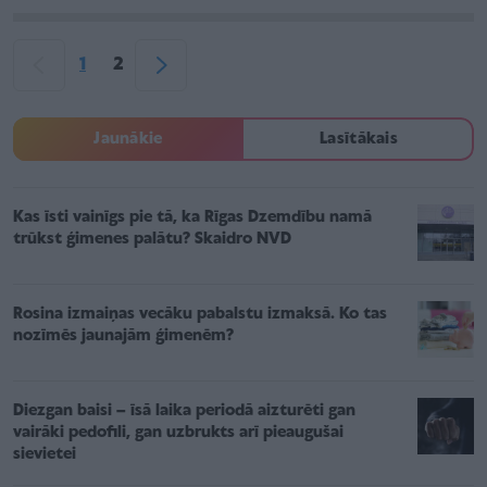
1
2
Jaunākie
Lasītākais
Kas īsti vainīgs pie tā, ka Rīgas Dzemdību namā
trūkst ģimenes palātu? Skaidro NVD
Rosina izmaiņas vecāku pabalstu izmaksā. Ko tas
nozīmēs jaunajām ģimenēm?
Diezgan baisi – īsā laika periodā aizturēti gan
vairāki pedofili, gan uzbrukts arī pieaugušai
sievietei