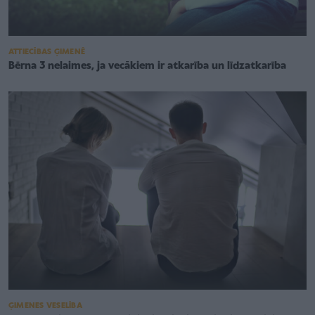
ATTIECĪBAS ĢIMENĒ
Bērna 3 nelaimes, ja vecākiem ir atkarība un līdzatkarība
ĢIMENES VESELĪBA