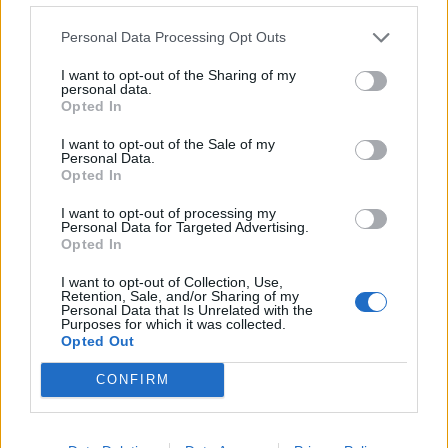
Personal Data Processing Opt Outs
I want to opt-out of the Sharing of my
personal data.
Opted In
I want to opt-out of the Sale of my
Personal Data.
Opted In
I want to opt-out of processing my
Personal Data for Targeted Advertising.
Opted In
I want to opt-out of Collection, Use,
ĢIMENES VEIDOŠANA
Retention, Sale, and/or Sharing of my
"Viņš man ir VISS!" Sarkanais karodziņš, kas ziņo -
Personal Data that Is Unrelated with the
attiecības nav veselīgas
Purposes for which it was collected.
Opted Out
CONFIRM