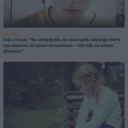
SKOLĒNS
Ināra Vārpa: “Ne smēķējošie, ne datorspēļu atkarīgie bērni
nav desants, ko izmet no kosmosa – viņi nāk no savām
ģimenēm”