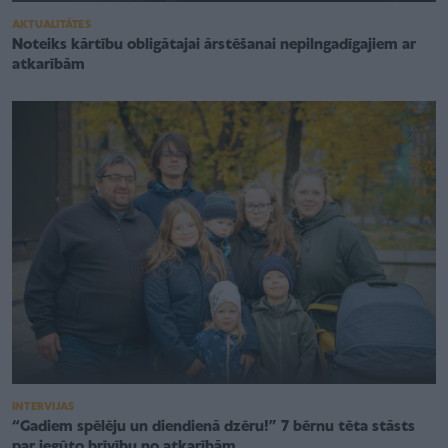
AKTUALITĀTES
Noteiks kārtību obligātajai ārstēšanai nepilngadīgajiem ar
atkarībām
INTERVIJAS
“Gadiem spēlēju un diendienā dzēru!” 7 bērnu tēta stāsts
par iegūto brīvību no atkarībām