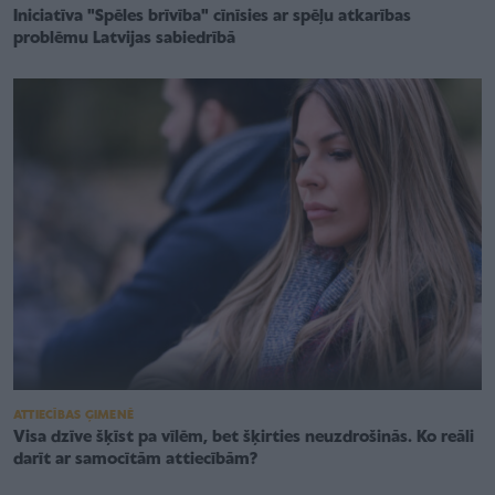
Iniciatīva "Spēles brīvība" cīnīsies ar spēļu atkarības
problēmu Latvijas sabiedrībā
ATTIECĪBAS ĢIMENĒ
Visa dzīve šķīst pa vīlēm, bet šķirties neuzdrošinās. Ko reāli
darīt ar samocītām attiecībām?