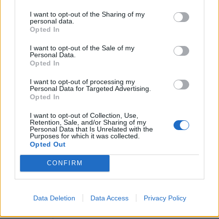
rotaļlietām jāpievieno skaidri pamanāma digitālā
I want to opt-out of the Sharing of my
personal data.
produkta pase, kurā norādīts, ka rotaļlieta atbilst
Opted In
attiecīgajiem drošuma noteikumiem. Ar digitālo
I want to opt-out of the Sale of my
produkta pasi rotaļlietas varēs labāk izsekot, turklāt
Personal Data.
Opted In
vieglāk un efektīvāk varēs īstenot tirgus uzraudzību
un muitas kontroli. Šajā pasē patērētājiem bez
I want to opt-out of processing my
Personal Data for Targeted Advertising.
grūtībām būs pieejama informācija par preces
Opted In
drošumu un brīdinājumi, piemēram, ar QR koda
I want to opt-out of Collection, Use,
palīdzību.
Retention, Sale, and/or Sharing of my
Personal Data that Is Unrelated with the
Purposes for which it was collected.
Opted Out
Ekonomikas dalībnieki un interneta
CONFIRM
veikali
Regulā ir ieviestas un skaidrotas stingrākas prasības
ekonomikas dalībniekiem (ražotājiem,
Data Deletion
Data Access
Privacy Policy
importētājiem, izplatītājiem un pakalpojumu