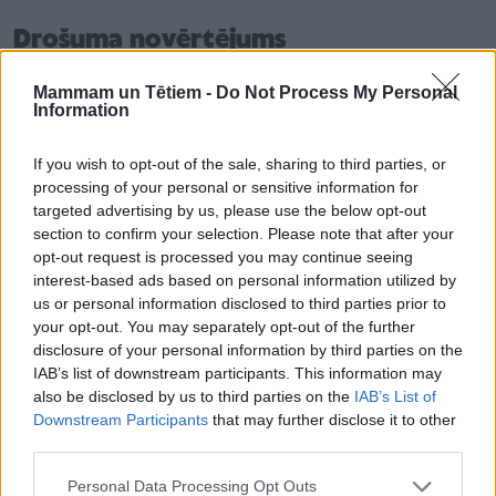
Drošuma novērtējums
Pirms rotaļlietas laišanas tirgū ražotājiem būs
Mammam un Tētiem -
Do Not Process My Personal
jānovērtē rotaļlietas drošums, lai konstatētu visus
Information
iespējamos ķīmiskos, fiziskos, mehāniskos un
If you wish to opt-out of the sale, sharing to third parties, or
elektriskos bīstamības faktorus. Vērtējot būs arī
processing of your personal or sensitive information for
jāpārbauda rotaļlietu aizdegšanās risks, higiēnas
targeted advertising by us, please use the below opt-out
risks un radioaktivitāte, jo bērni ir īpaši neaizsargāti.
section to confirm your selection. Please note that after your
opt-out request is processed you may continue seeing
Piemēram, ražotājiem attiecīgā gadījumā būtu
interest-based ads based on personal information utilized by
jānodrošina, lai digitālas rotaļlietas nekaitētu bērnu
us or personal information disclosed to third parties prior to
garīgajai veselībai.
your opt-out. You may separately opt-out of the further
disclosure of your personal information by third parties on the
IAB’s list of downstream participants. This information may
Digitālā produkta pase
also be disclosed by us to third parties on the
IAB’s List of
Downstream Participants
that may further disclose it to other
Pateicoties labākai tiesībaizsardzībai un efektīvākai
third parties.
muitas kontrolei, ar jaunajiem noteikumiem tiks
Personal Data Processing Opt Outs
samazināts nedrošu rotaļlietu skaits. Visām