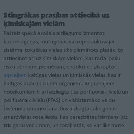
Stingrākas prasības attiecībā uz
ķīmiskajām vielām
Pašreiz spēkā esošais aizliegums izmantot
kancerogēnas, mutagēnas vai reproduktīvajai
sistēmai toksiskas vielas tiks piemērots plašāk, to
attiecinot arī uz ķīmiskām vielām, kas rada īpašu
risku bērniem, piemēram, endokrīnie disruptori,
elpceļiem
kaitīgas vielas un ķīmiskās vielas, kas ir
kaitīgas ādai un citiem orgāniem. Ar jaunajiem
noteikumiem ir arī aizliegta tīša perfluoralkilvielu un
polifluoralkilvielu (PFAS) un visbīstamāko veidu
bisfenolu izmantošana. Būs aizliegtas alergēnas
smaržvielas rotaļlietās, kas paredzētas bērniem līdz
trīs gadu vecumam, un rotaļlietās, ko var likt mutē.