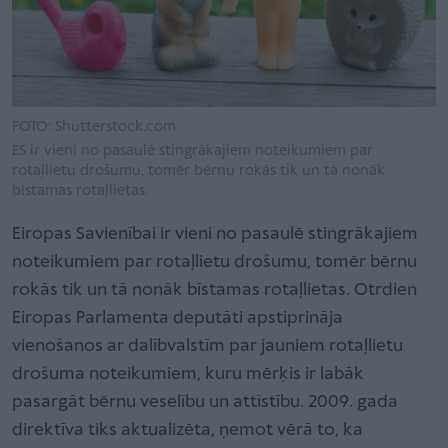
FOTO: Shutterstock.com
ES ir vieni no pasaulē stingrākajiem noteikumiem par
rotaļlietu drošumu, tomēr bērnu rokās tik un tā nonāk
bīstamas rotaļlietas.
Eiropas Savienībai ir vieni no pasaulē stingrākajiem
noteikumiem par rotaļlietu drošumu, tomēr bērnu
rokās tik un tā nonāk bīstamas rotaļlietas. Otrdien
Eiropas Parlamenta deputāti apstiprināja
vienošanos ar dalībvalstīm par jauniem rotaļlietu
drošuma noteikumiem, kuru mērķis ir labāk
pasargāt bērnu veselību un attīstību. 2009. gada
direktīva tiks aktualizēta, ņemot vērā to, ka