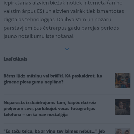
iepirkšanās aizvien biežāk notiek internetā (arī no
valstīm ārpus ES) un aizvien vairāk tiek izmantotas
digitālās tehnoloģijas. Dalībvalstīm un nozaru
pārstāvjiem būs četrarpus gadu pārejas periods
jauno noteikumu īstenošanai.
Lasītākais
Bērns lūdz māsiņu vai brālīti. Kā paskaidrot, ka
ģimene pieaugumu neplāno?
Neparasts izskaidrojums tam, kāpēc dažreiz
pieķeram sevi, pārlūkojot vecas fotogrāfijas
telefonā – un tā nav nostalģija
"Es taču teicu, ka ar viņu tev laimes nebūs..." jeb