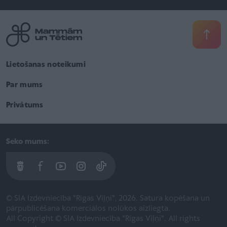
Lietošanas noteikumi
Par mums
Privātums
Seko mums:
© SIA Izdevniecība "Rīgas Viļņi", 2026. Satura kopēšana un
pārpublicēšana komerciālos nolūkos aizliegta.
All Copyright © SIA Izdevniecība "Rīgas Viļņi". All rights