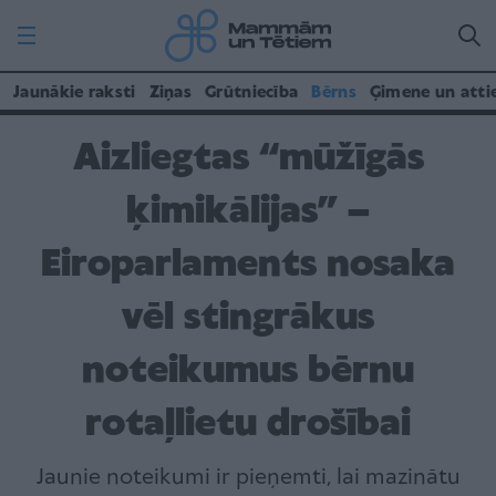
Jaunākie raksti
Ziņas
Grūtniecība
Bērns
Ģimene un atti
Aizliegtas “mūžīgās
ķimikālijas” –
Eiroparlaments nosaka
vēl stingrākus
noteikumus bērnu
rotaļlietu drošībai
Jaunie noteikumi ir pieņemti, lai mazinātu