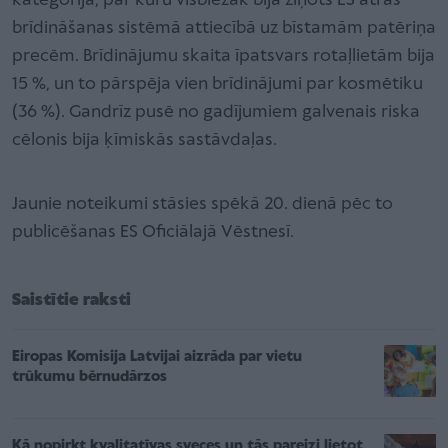
kategorija, par kuru visbiežāk bija ziņots ES ātrās
brīdināšanas sistēmā attiecībā uz bīstamām patēriņa
precēm. Brīdinājumu skaita īpatsvars rotaļlietām bija
15 %, un to pārspēja vien brīdinājumi par kosmētiku
(36 %). Gandrīz pusē no gadījumiem galvenais riska
cēlonis bija ķīmiskās sastāvdaļas.
Jaunie noteikumi stāsies spēkā 20. dienā pēc to
publicēšanas ES Oficiālajā Vēstnesī.
Saistītie raksti
Eiropas Komisija Latvijai aizrāda par vietu
trūkumu bērnudārzos
Kā nopirkt kvalitatīvas sveces un tās pareizi lietot