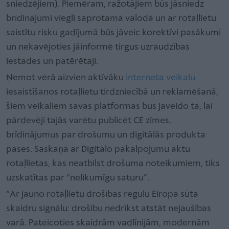
sniedzējiem). Piemēram, ražotājiem būs jāsniedz
brīdinājumi viegli saprotamā valodā un ar rotaļlietu
saistītu risku gadījumā būs jāveic korektīvi pasākumi
un nekavējoties jāinformē tirgus uzraudzības
iestādes un patērētāji.
Ņemot vērā aizvien aktīvāku
interneta veikalu
iesaistīšanos rotaļlietu tirdzniecībā un reklamēšanā,
šiem veikaliem savas platformas būs jāveido tā, lai
pārdevēji tajās varētu publicēt CE zīmes,
brīdinājumus par drošumu un digitālās produkta
pases. Saskaņā ar Digitālo pakalpojumu aktu
rotaļlietas, kas neatbilst drošuma noteikumiem, tiks
uzskatītas par “nelikumīgu saturu”.
“Ar jauno rotaļlietu drošības regulu Eiropa sūta
skaidru signālu: drošību nedrīkst atstāt nejaušības
varā. Pateicoties skaidrām vadlīnijām, modernām