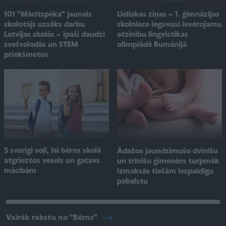
101 "Mācītspēka" jaunais
Lieliskas ziņas – 1. ģimnāzijas
skolotājs uzsāks darbu
skolniece ieguvusi ievērojamu
Latvijas skolās – īpaši daudzi
atzinību lingvistikas
svešvalodās un STEM
olimpiādē Rumānijā
priekšmetos
5 svarīgi soļi, lai bērns skolā
Ādažos jaundzimušo dvīnīšu
atgrieztos vesels un gatavs
un trīnīšu ģimenēm turpmāk
mācībām
izmaksās tiešām iespaidīgu
pabalstu
Vairāk rakstu no "Bērns"