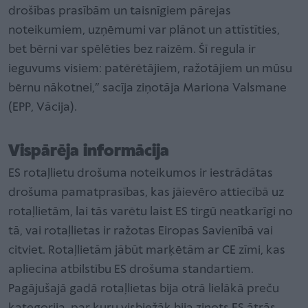
drošības prasībām un taisnīgiem pārejas
noteikumiem, uzņēmumi var plānot un attīstīties,
bet bērni var spēlēties bez raizēm. Šī regula ir
ieguvums visiem: patērētājiem, ražotājiem un mūsu
bērnu nākotnei,” sacīja ziņotāja Mariona Valsmane
(EPP, Vācija).
Vispārēja informācija
ES rotaļlietu drošuma noteikumos ir iestrādātas
drošuma pamatprasības, kas jāievēro attiecībā uz
rotaļlietām, lai tās varētu laist ES tirgū neatkarīgi no
tā, vai rotaļlietas ir ražotas Eiropas Savienībā vai
citviet. Rotaļlietām jābūt marķētām ar CE zīmi, kas
apliecina atbilstību ES drošuma standartiem.
Pagājušajā gadā rotaļlietas bija otrā lielākā preču