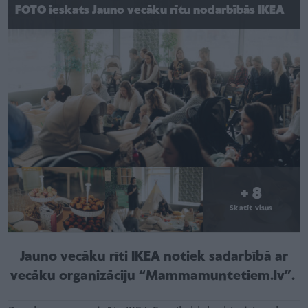
FOTO ieskats Jauno vecāku rītu nodarbībās IKEA
+ 8
Skatīt visus
Jauno vecāku rīti IKEA notiek sadarbībā ar
vecāku organizāciju “Mammamuntetiem.lv”.