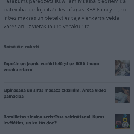
Pasākums paredzēts IKEA Family kluba biedriem kā
pateicība par lojalitāti. Iestāšanās IKEA Family klubā
ir bez maksas un pieteikties tajā vienkāršā veidā
varēs arī uz vietas Jauno vecāku rītā.
Saistītie raksti
Topošie un jaunie vecāki ielūgti uz IKEA Jauno
vecāku rītiem!
Elpināšana un sirds masāža zīdainim. Ārsta video
pamācība
Rotaļlietas zīdaiņa attīstības veicināšanai. Kuras
izvēlēties, un ko tās dod?