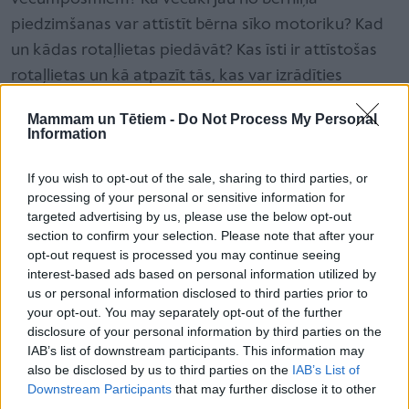
piedzimšanas var attīstīt bērna sīko motoriku? Kad
un kādas rotaļlietas piedāvāt? Kas īsti ir attīstošas
rotaļlietas un kā atpazīt tās, kas var izrādīties
bīstamas drošībai un kavējošas attīstībai? Lai
Mammam un Tētiem -
Do Not Process My Personal
pieteiktos nodarbībai, spied
ŠEIT
.
Information
If you wish to opt-out of the sale, sharing to third parties, or
processing of your personal or sensitive information for
targeted advertising by us, please use the below opt-out
section to confirm your selection. Please note that after your
opt-out request is processed you may continue seeing
interest-based ads based on personal information utilized by
us or personal information disclosed to third parties prior to
your opt-out. You may separately opt-out of the further
disclosure of your personal information by third parties on the
IAB’s list of downstream participants. This information may
also be disclosed by us to third parties on the
IAB’s List of
Downstream Participants
that may further disclose it to other
third parties.