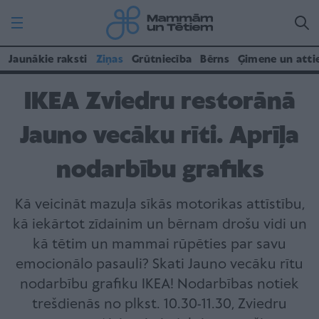
Jaunākie raksti
Ziņas
Grūtniecība
Bērns
Ģimene un atti
IKEA Zviedru restorānā
Jauno vecāku rīti. Aprīļa
nodarbību grafiks
Kā veicināt mazuļa sīkās motorikas attīstību,
kā iekārtot zīdainim un bērnam drošu vidi un
kā tētim un mammai rūpēties par savu
emocionālo pasauli? Skati Jauno vecāku rītu
nodarbību grafiku IKEA! Nodarbības notiek
trešdienās no plkst. 10.30-11.30, Zviedru