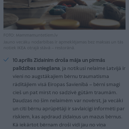
FOTO: Mammamuntetiem.lv
Jauno vecāku nodarbības ir apmeklējamas bez maksas un tās
notiek IKEA otrajā stāvā – restorānā.
10.aprīlis Zīdainim droša māja un pirmās
palīdzības sniegšana
, ja notikusi nelaime Latvijā ir
vieni no augstākajiem bērnu traumatisma
rādītājiem visā Eiropas Savienībā – bērni smagi
cieš un pat mirst no sadzīvē gūtām traumām.
Daudzas no šīm nelaimēm var novērst, ja vecāki
un citi bērnu aprūpētāji ir savlaicīgi informēti par
riskiem, kas apdraud zīdaiņus un mazus bērnus.
Kā iekārtot bērnam droši vidi jau no viņa