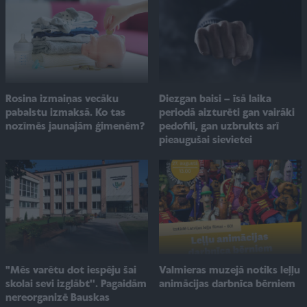
Rosina izmaiņas vecāku
Diezgan baisi – īsā laika
pabalstu izmaksā. Ko tas
periodā aizturēti gan vairāki
nozīmēs jaunajām ģimenēm?
pedofili, gan uzbrukts arī
pieaugušai sievietei
"Mēs varētu dot iespēju šai
Valmieras muzejā notiks leļļu
skolai sevi izglābt''. Pagaidām
animācijas darbnīca bērniem
nereorganizē Bauskas