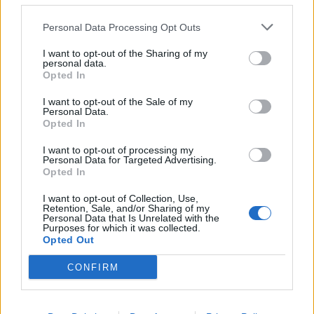
Personal Data Processing Opt Outs
Speciālists:
sertificēta fizioterapeite
Līna Garā
.
I want to opt-out of the Sharing of my
Nodarbībā piedalīsies arī IKEA bērnu preču nodaļas
personal data.
vadītāja Asole Danosa, iepazīstinot ar veikalā
Opted In
pieejamajām attīstošajām rotaļlietām dažāda
I want to opt-out of the Sale of my
Personal Data.
vecuma bērniem.
Opted In
I want to opt-out of processing my
24.aprīlis Rūpes par jaunās mammas un tēta
Personal Data for Targeted Advertising.
Opted In
emocionālo pasauli
Kad ģimenē ienāk bērniņš,
ģimenes ikdiena un pasaule neatgriezeniski mainās.
I want to opt-out of Collection, Use,
Retention, Sale, and/or Sharing of my
Kādu laiku mazulis neizbēgami kļūst par ģimenes
Personal Data that Is Unrelated with the
Purposes for which it was collected.
centru. Kā šajā reizē tik skaistajā un pārbaudījumiem
Opted Out
pilnajā laikā mammai un tētim nepazaudēt pašiem
CONFIRM
sevi? Kā rūpēties pase sevi un vienam par otru? Lai
pieteiktos nodarbībai, spied
ŠEIT
.