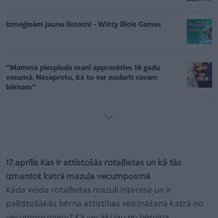
Izmēģinām jaunu lietotni - Witty Dicie Games
''Mamma piespieda mani apprecēties 16 gadu
vecumā. Nesaprotu, kā to var nodarīt savam
bērnam''
17.aprīlis Kas ir attīstošās rotaļlietas un kā tās
izmantot katrā mazuļa vecumposmā
Kāda veida rotaļlietas mazuli interesē un ir
palīdzošākās bērna attīstības veicināšanā katrā no
vecumposmiem? Kā vecāki jau no bērniņa