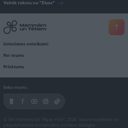
Vairāk rakstu no "Ziņas"
Lietošanas noteikumi
Par mums
Privātums
Seko mums:
© SIA Izdevniecība "Rīgas Viļņi", 2026. Satura kopēšana un
pārpublicēšana komerciālos nolūkos aizliegta.