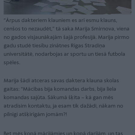
“Ārpus dakteriem klauniem es arī esmu klauns,
cenšos to nezaudēt,” tā saka Marija Smirnova, viena
no gados visjaunākajām šajā profesijā. Marija pirmo
gadu studē tiesību zinātnes Rīgas Stradiņa
universitātē, nodarbojas ar sportu un tiesā futbola
spēles.
Marija šādi atceras savas daktera klauna skolas
gaitas: “Mācības bija komandas darbs, bija liela
komandas sajūta. Sākumā šķita – kā gan mēs
atradīsim kontaktu, ja esam tik dažādi, nākam no
pilnīgi atšķirīgām jomām?!
Bet mēs kopā mācījāmies un kopā darījām, un tas