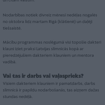
un citām valstīm.
Nodarbības notiek divreiz mēnesī nedēļas nogalēs
no oktobra līdz martam Rīgā (klātienē) un daļēji
tiešsaistē.
Mācību programmas noslēgumā visi topošie dakteri
klauni iziet praksi Latvijas slimnīcās kopā ar
pieredzējušiem dakteriem klauniem un mentora
vadībā.
Vai tas ir darbs vai vaļasprieks?
Visiem dakteriem klauniem ir pamatdarbs, darbs
slimnīcā ir papildu nodarbošanās, tas aizņem dažas
stundas nedēļā.