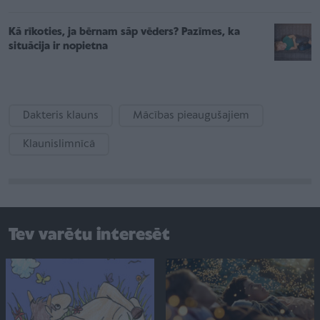
Kā rīkoties, ja bērnam sāp vēders? Pazīmes, ka
situācija ir nopietna
Dakteris klauns
Mācības pieaugušajiem
Klaunislimnīcā
Tev varētu interesēt