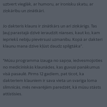
uztvert vieglāk, ar humoru, ar ironisku skatu, ar
ziņkārību un zinātkāri.
Jo dakteris klauns ir zinātkārs un arī ziņkārīgs. Tas
ļauj parastajā dzīvē ieraudzīt nianses, kaut ko, kam
iepriekš nebiju pievērsusi uzmanību. Kopā ar dakteri
klaunu mana dzīve kļūst daudz spilgtāka”.
"Mūsu programma izauga no sapņa, iedvesmojoties
no medicīniskās klaunādes, kas guvusi panākumus
visā pasaulē. Pirms 12 gadiem, pat ticot, ka
dakteriem klauniem ir sava vieta un svarīga loma
slimnīcās, mēs nevarējām paredzēt, kā mūsu stāsts
attīstīsies.