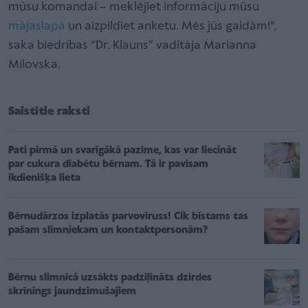
mūsu komandai – meklējiet informāciju mūsu
mājaslapā
un aizpildiet anketu. Mēs jūs gaidām!",
saka biedrības “Dr. Klauns” vadītāja Marianna
Milovska.
Saistītie raksti
Pati pirmā un svarīgākā pazīme, kas var liecināt
par cukura diabētu bērnam. Tā ir pavisam
ikdienišķa lieta
Bērnudārzos izplatās parvovīruss! Cik bīstams tas
pašam slimniekam un kontaktpersonām?
Bērnu slimnīcā uzsākts padziļināts dzirdes
skrīnings jaundzimušajiem