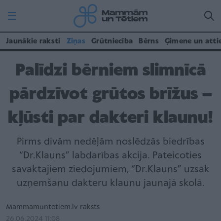
Jaunākie raksti
Ziņas
Grūtniecība
Bērns
Ģimene un atti
Palīdzi bērniem slimnīcā
pārdzīvot grūtos brīžus –
kļūsti par dakteri klaunu!
Pirms divām nedēļām noslēdzās biedrības
“Dr.Klauns” labdarības akcija. Pateicoties
savāktajiem ziedojumiem, “Dr.Klauns” uzsāk
uzņemšanu dakteru klaunu jaunajā skolā.
Mammamuntetiem.lv raksts
26.06.2024 11:08