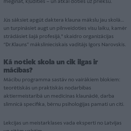
mēģināt, kļūdīties – un atkal doties uz priekšu.
Jūs sāksiet apgūt daktera klauna mākslu jau skolā...
un turpināsiet augt un pilnveidoties visu laiku, kamēr
strādāsiet šajā profesijā," skaidro organizācijas
“Dr.Klauns” mākslinieciskais vadītājs Igors Narovskis.
Kā notiek skola un cik ilgas ir
mācības?
Mācību programma sastāv no vairākiem blokiem:
teorētiskās un praktiskās nodarbības
aktiermeistarībā un medicīnas klaunādē, darba
slimnīcā specifika, bērnu psiholoģijas pamati un citi.
Lekcijas un meistarklases vada eksperti no Latvijas