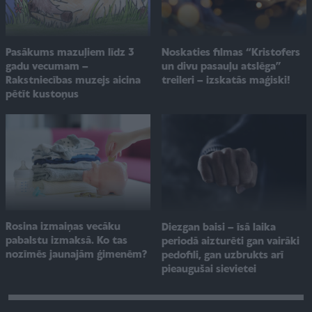
Pasākums mazuļiem līdz 3
Noskaties filmas “Kristofers
gadu vecumam –
un divu pasauļu atslēga”
Rakstniecības muzejs aicina
treileri – izskatās maģiski!
pētīt kustoņus
Rosina izmaiņas vecāku
Diezgan baisi – īsā laika
pabalstu izmaksā. Ko tas
periodā aizturēti gan vairāki
nozīmēs jaunajām ģimenēm?
pedofili, gan uzbrukts arī
pieaugušai sievietei