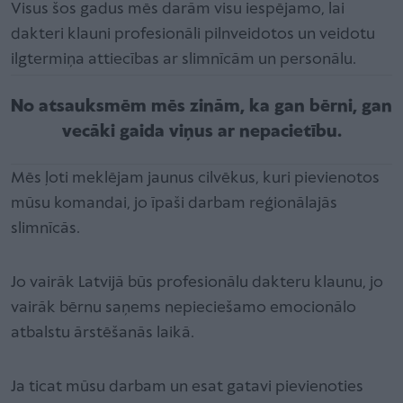
Visus šos gadus mēs darām visu iespējamo, lai
dakteri klauni profesionāli pilnveidotos un veidotu
ilgtermiņa attiecības ar slimnīcām un personālu.
No atsauksmēm mēs zinām, ka gan bērni, gan
vecāki gaida viņus ar nepacietību.
Mēs ļoti meklējam jaunus cilvēkus, kuri pievienotos
mūsu komandai, jo īpaši darbam reģionālajās
slimnīcās.
Jo vairāk Latvijā būs profesionālu dakteru klaunu, jo
vairāk bērnu saņems nepieciešamo emocionālo
atbalstu ārstēšanās laikā.
Ja ticat mūsu darbam un esat gatavi pievienoties