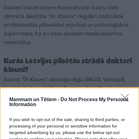
Dakteri klauni saņem honorāru par katru vizīti
slimnīcā. Biedrība ‘’Dr. Klauns” regulāri nodrošina
profesionālās pilnveides mācības un psiholoģiskas
supervīzijas, kā arī visus darbam nepieciešamos
materiālus.
Kurās Latvijas pilsētās strādā dakteri
klauni?
Šobrīd “Dr.Klauns” darbojas Rīgā (BKUS), Ventspilī,
Liepājā, Valmierā, Cēsīs, Daugavpilī un Rēzeknē.
Mammam un Tētiem -
Do Not Process My Personal
Information
Skolā var mācīties cilvēki no jebkuras valsts vietas,
bet darbosies topošie dakteri klauni minēto pilsētu
If you wish to opt-out of the sale, sharing to third parties, or
slimnīcās.
processing of your personal or sensitive information for
targeted advertising by us, please use the below opt-out