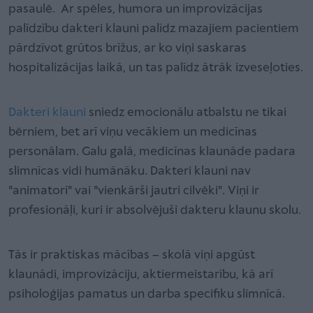
pasaulē. Ar spēles, humora un improvizācijas
palīdzību dakteri klauni palīdz mazajiem pacientiem
pārdzīvot grūtos brīžus, ar ko viņi saskaras
hospitalizācijas laikā, un tas palīdz ātrāk izveseļoties.
Dakteri klauni
sniedz emocionālu atbalstu ne tikai
bērniem, bet arī viņu vecākiem un medicīnas
personālam. Galu galā, medicīnas klaunāde padara
slimnīcas vidi humānāku. Dakteri klauni nav
"animatori" vai "vienkārši jautri cilvēki". Viņi ir
profesionāļi, kuri ir absolvējuši dakteru klaunu skolu.
Tās ir praktiskas mācības – skolā viņi apgūst
klaunādi, improvizāciju, aktiermeistarību, kā arī
psiholoģijas pamatus un darba specifiku slimnīcā.