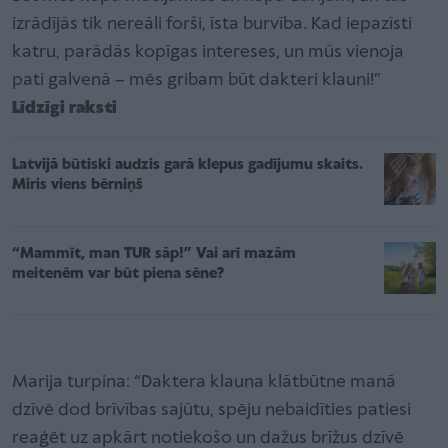
izrādījās tik nereāli forši, īsta burvība. Kad iepazīsti
katru, parādās kopīgas intereses, un mūs vienoja
pati galvenā – mēs gribam būt dakteri klauni!”
Līdzīgi raksti
Latvijā būtiski audzis garā klepus gadījumu skaits.
Miris viens bērniņš
“Mammīt, man TUR sāp!” Vai arī mazām
meitenēm var būt piena sēne?
Marija turpina: “Daktera klauna klātbūtne manā
dzīvē dod brīvības sajūtu, spēju nebaidīties patiesi
reaģēt uz apkārt notiekošo un dažus brīžus dzīvē