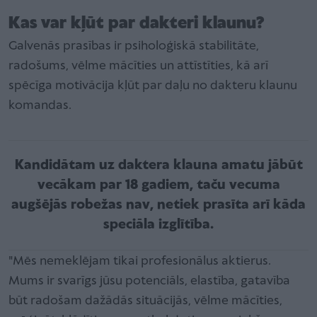
Kas var kļūt par dakteri klaunu?
Galvenās prasības ir psiholoģiskā stabilitāte,
radošums, vēlme mācīties un attīstīties, kā arī
spēcīga motivācija kļūt par daļu no dakteru klaunu
komandas.
Kandidātam uz daktera klauna amatu jābūt
vecākam par 18 gadiem, taču vecuma
augšējās robežas nav, netiek prasīta arī kāda
speciāla izglītība.
"Mēs nemeklējam tikai profesionālus aktierus.
Mums ir svarīgs jūsu potenciāls, elastība, gatavība
būt radošam dažādās situācijās, vēlme mācīties,