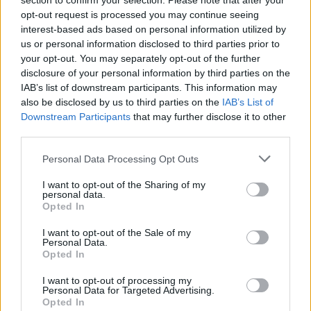
section to confirm your selection. Please note that after your
Ko paši dakteri klauni stāsta par savu
opt-out request is processed you may continue seeing
mācību gaitu?
interest-based ads based on personal information utilized by
us or personal information disclosed to third parties prior to
“Klauna darbs ļauj man apzināties, ka es daru labu
your opt-out. You may separately opt-out of the further
lietu citiem, kas emocionāli palīdz arī man pašam,”
disclosure of your personal information by third parties on the
IAB’s list of downstream participants. This information may
atklāj Māris Krupenkovs. Māris ir sporta preču
also be disclosed by us to third parties on the
IAB’s List of
tirdzniecības uzņēmuma “Intersport Polska” valdes
Downstream Participants
that may further disclose it to other
padomnieks Krakovā, Polijā, bet laikā, kad viņš ir
third parties.
Latvijā, strādā kā dakteris klauns.
Personal Data Processing Opt Outs
I want to opt-out of the Sharing of my
Par Dr. Klauns skolā pavadīto laiku Māris stāsta tā:
personal data.
Opted In
“Jutos labi savā kursā, savā jaunajā klaunu ģimenē.
Man bija liela vecuma atšķirība ar pārējiem
I want to opt-out of the Sale of my
Personal Data.
kolēģiem, bet to īsti neizjutu kā problēmu.
Opted In
I want to opt-out of processing my
Personal Data for Targeted Advertising.
No pasniedzējiem vienmēr varēju saņemt atbildes, ja
Opted In