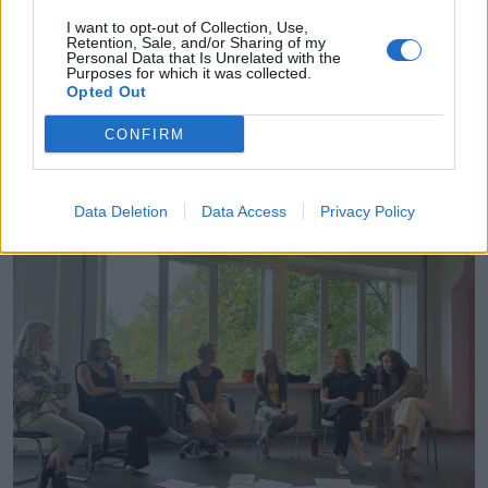
bija kas neskaidrs, tas ļoti palīdzēja izaugsmē.
I want to opt-out of Collection, Use,
Retention, Sale, and/or Sharing of my
Personal Data that Is Unrelated with the
Nereti man ienāca prātā – citi maksā bargu
Purposes for which it was collected.
naudu, lai tiktu pie šādām meistarklasēm, bet
Opted Out
mēs to visu saņemam par velti, turklāt tik
CONFIRM
augstā līmenī.”
Data Deletion
Data Access
Privacy Policy