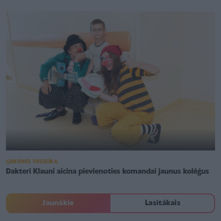
ĢIMENES VESELĪBA
Dakteri Klauni aicina pievienoties komandai jaunus kolēģus
Jaunākie
Lasītākais