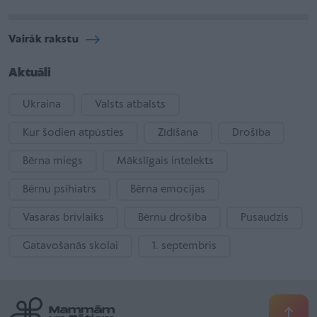
Vairāk rakstu
Aktuāli
Ukraina
Valsts atbalsts
Kur šodien atpūsties
Zīdīšana
Drošība
Bērna miegs
Mākslīgais intelekts
Bērnu psihiatrs
Bērna emocijas
Vasaras brīvlaiks
Bērnu drošība
Pusaudzis
Gatavošanās skolai
1. septembris