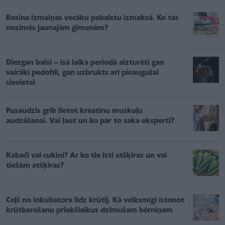
Rosina izmaiņas vecāku pabalstu izmaksā. Ko tas
nozīmēs jaunajām ģimenēm?
Diezgan baisi – īsā laika periodā aizturēti gan
vairāki pedofili, gan uzbrukts arī pieaugušai
sievietei
Pusaudzis grib lietot kreatīnu muskuļu
audzēšanai. Vai ļaut un ko par to saka eksperti?
Kabači vai cukini? Ar ko tie īsti atšķiras un vai
tiešām atšķiras?
Ceļš no inkubatora līdz krūtij. Kā veiksmīgi īstenot
krūtbarošanu priekšlaikus dzimušam bērniņam