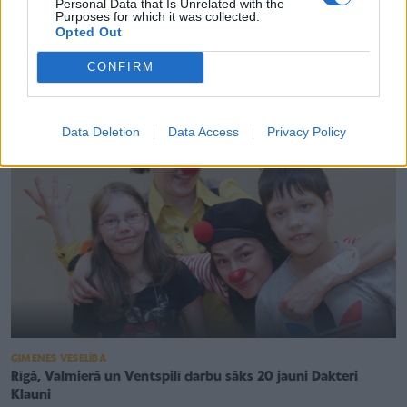
Personal Data that Is Unrelated with the
AKTUALITĀTES
Purposes for which it was collected.
Palīdzi bērniem slimnīcā pārdzīvot grūtos brīžus – kļūsti par
Opted Out
dakteri klaunu!
CONFIRM
Data Deletion
Data Access
Privacy Policy
ĢIMENES VESELĪBA
Rīgā, Valmierā un Ventspilī darbu sāks 20 jauni Dakteri
Klauni