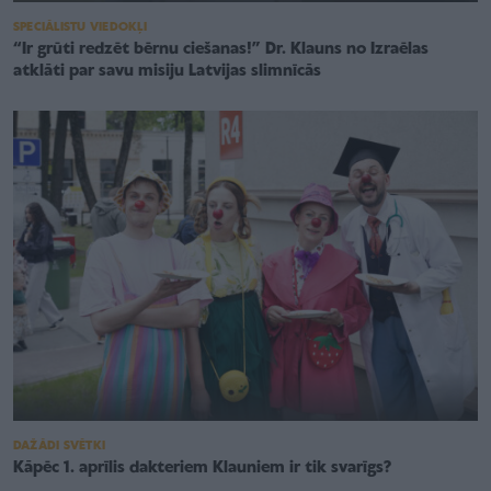
SPECIĀLISTU VIEDOKĻI
“Ir grūti redzēt bērnu ciešanas!” Dr. Klauns no Izraēlas
atklāti par savu misiju Latvijas slimnīcās
DAŽĀDI SVĒTKI
Kāpēc 1. aprīlis dakteriem Klauniem ir tik svarīgs?