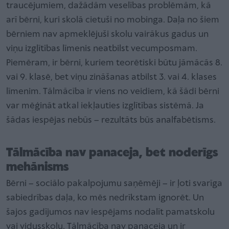
traucējumiem, dažādām veselības problēmām, kā
arī bērni, kuri skolā cietuši no mobinga. Daļa no šiem
bērniem nav apmeklējuši skolu vairākus gadus un
viņu izglītības līmenis neatbilst vecumposmam.
Piemēram, ir bērni, kuriem teorētiski būtu jāmācās 8.
vai 9. klasē, bet viņu zināšanas atbilst 3. vai 4. klases
līmenim. Tālmācība ir viens no veidiem, kā šādi bērni
var mēģināt atkal iekļauties izglītības sistēmā. Ja
šādas iespējas nebūs – rezultāts būs analfabētisms.
Tālmācība nav panaceja, bet noderīgs
mehānisms
Bērni – sociālo pakalpojumu saņēmēji – ir ļoti svarīga
sabiedrības daļa, ko mēs nedrīkstam ignorēt. Un
šajos gadījumos nav iespējams nodalīt pamatskolu
vai vidusskolu. Tālmācība nav panaceja un ir