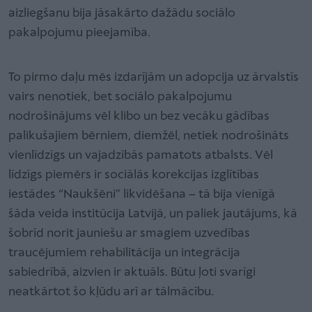
aizliegšanu bija jāsakārto dažādu sociālo
pakalpojumu pieejamība.
To pirmo daļu mēs izdarījām un adopcija uz ārvalstīs
vairs nenotiek, bet sociālo pakalpojumu
nodrošinājums vēl klibo un bez vecāku gādības
palikušajiem bērniem, diemžēl, netiek nodrošināts
vienlīdzīgs un vajadzībās pamatots atbalsts. Vēl
līdzīgs piemērs ir sociālās korekcijas izglītības
iestādes “Naukšēni” likvidēšana – tā bija vienīgā
šāda veida institūcija Latvijā, un paliek jautājums, kā
šobrīd norit jauniešu ar smagiem uzvedības
traucējumiem rehabilitācija un integrācija
sabiedrībā, aizvien ir aktuāls. Būtu ļoti svarīgi
neatkārtot šo kļūdu arī ar tālmācību.