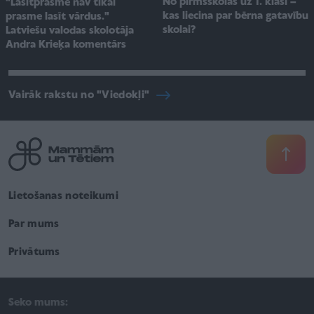
No pirmsskolas uz 1. klasi –
"Lasītprasme nav tikai
kas liecina par bērna gatavību
prasme lasīt vārdus."
skolai?
Latviešu valodas skolotāja
Andra Krieķa komentārs
Vairāk rakstu no "Viedokļi"
Lietošanas noteikumi
Par mums
Privātums
Seko mums: