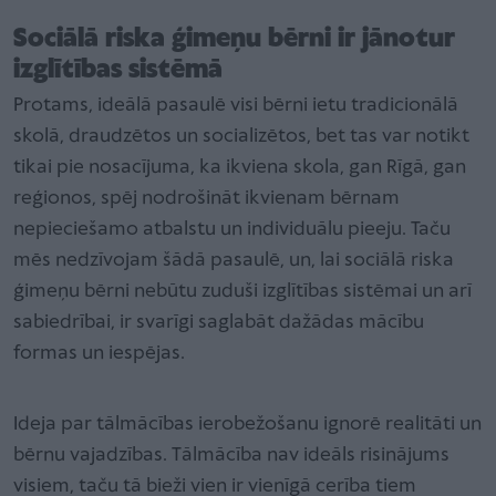
Sociālā riska ģimeņu bērni ir jānotur
izglītības sistēmā
Protams, ideālā pasaulē visi bērni ietu tradicionālā
skolā, draudzētos un socializētos, bet tas var notikt
tikai pie nosacījuma, ka ikviena skola, gan Rīgā, gan
reģionos, spēj nodrošināt ikvienam bērnam
nepieciešamo atbalstu un individuālu pieeju. Taču
mēs nedzīvojam šādā pasaulē, un, lai sociālā riska
ģimeņu bērni nebūtu zuduši izglītības sistēmai un arī
sabiedrībai, ir svarīgi saglabāt dažādas mācību
formas un iespējas.
Ideja par tālmācības ierobežošanu ignorē realitāti un
bērnu vajadzības. Tālmācība nav ideāls risinājums
visiem, taču tā bieži vien ir vienīgā cerība tiem