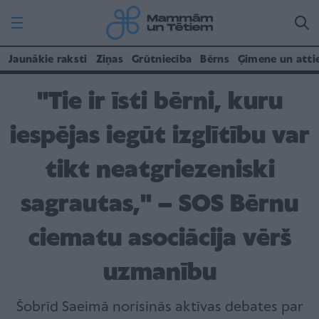
Jaunākie raksti
Ziņas
Grūtniecība
Bērns
Ģimene un atti
"Tie ir īsti bērni, kuru
iespējas iegūt izglītību var
tikt neatgriezeniski
sagrautas," – SOS Bērnu
ciematu asociācija vērš
uzmanību
Šobrīd Saeimā norisinās aktīvas debates par