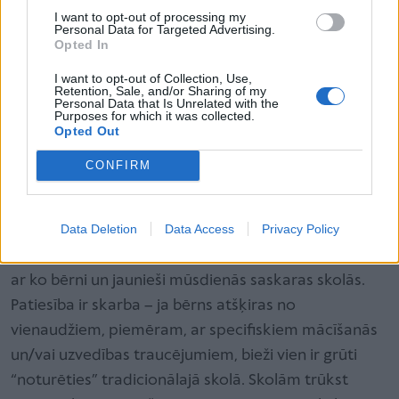
I want to opt-out of processing my
otras puses – likvidējam tālmācību, kas šobrīd ir
Personal Data for Targeted Advertising.
Opted In
viens no instrumentiem, lai nodrošinātu iekļaujošu
izglītību. Turklāt, darām to laikā, kad visiem
I want to opt-out of Collection, Use,
Retention, Sale, and/or Sharing of my
skolēniem nav pieejama pilnvērtīga atbalsta sistēma
Personal Data that Is Unrelated with the
Purposes for which it was collected.
skolās.
Opted Out
CONFIRM
No nelieliem mācīšanās traucējumiem
samilzt lielas problēmas
Data Deletion
Data Access
Privacy Policy
Ikdienas darbā nākas bieži sadarboties ar bērnu un
jauniešu psihologiem, kas palīdz izprast arī grūtības,
ar ko bērni un jaunieši mūsdienās saskaras skolās.
Patiesība ir skarba – ja bērns atšķiras no
vienaudžiem, piemēram, ar specifiskiem mācīšanās
un/vai uzvedības traucējumiem, bieži vien ir grūti
“noturēties” tradicionālajā skolā. Skolām trūkst