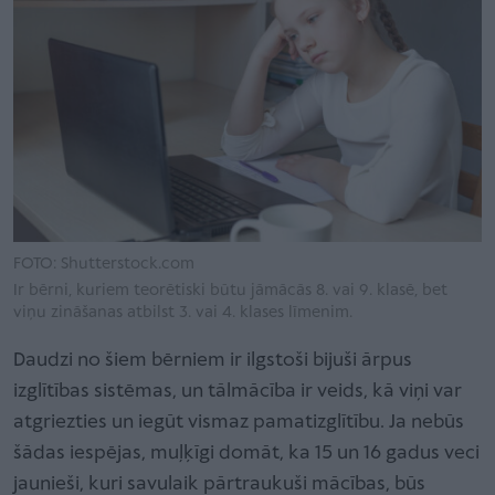
FOTO: Shutterstock.com
Ir bērni, kuriem teorētiski būtu jāmācās 8. vai 9. klasē, bet
viņu zināšanas atbilst 3. vai 4. klases līmenim.
Daudzi no šiem bērniem ir ilgstoši bijuši ārpus
izglītības sistēmas, un tālmācība ir veids, kā viņi var
atgriezties un iegūt vismaz pamatizglītību. Ja nebūs
šādas iespējas, muļķīgi domāt, ka 15 un 16 gadus veci
jaunieši, kuri savulaik pārtraukuši mācības, būs