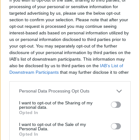
Iekļaujošā izglītība realitātē nav
processing of your personal or sensitive information for
pieejama visiem
targeted advertising by us, please use the below opt-out
section to confirm your selection. Please note that after your
Par piemērotāko izglītības formu būtu jādomā, nevis
opt-out request is processed you may continue seeing
iedalot
bērnus
pēc vecuma, bet analizējot ikviena
interest-based ads based on personal information utilized by
us or personal information disclosed to third parties prior to
bērna kognitīvās spējas, attīstības pakāpi un
your opt-out. You may separately opt-out of the further
iepriekšējo pieredzi ar izglītības sistēmu, ja tāda ir
disclosure of your personal information by third parties on the
bijusi. Ir svarīgi, lai ikviens bērns var saņemt tieši sev
IAB’s list of downstream participants. This information may
also be disclosed by us to third parties on the
IAB’s List of
piemērotāko izglītības pakalpojumu. Tālmācība
Downstream Participants
that may further disclose it to other
šobrīd lielā mērā pilda iekļaujošās izglītības funkciju –
third parties.
lai gan ir daudz darīts, lai vispārizglītojošās klātienes
Personal Data Processing Opt Outs
skolas būtu pieejama atbalsta sistēma, realitātē
ārpus Rīgas un Pierīgas pašvaldībām trūkst resursu,
I want to opt-out of the Sharing of my
personal data.
lai nodrošinātu šādas iespējas.
Opted In
I want to opt-out of the Sale of my
Personal Data.
No vienas puses, mēs vēlamies, lai Latvijā ir tāpat kā
Opted In
attīstītajās valstīs, kur ir iekļaujošā izglītība, taču no