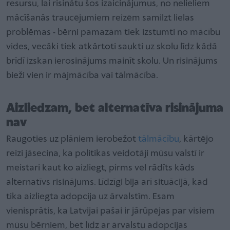
resursu, lai risinātu šos izaicinājumus, no nelieliem
mācīšanās traucējumiem reizēm samilzt lielas
problēmas - bērni pamazām tiek izstumti no mācību
vides, vecāki tiek atkārtoti saukti uz skolu līdz kādā
brīdī izskan ierosinājums mainīt skolu. Un risinājums
bieži vien ir mājmācība vai tālmācība.
Aizliedzam, bet alternatīva risinājuma
nav
Raugoties uz plāniem ierobežot
tālmācību
, kārtējo
reizi jāsecina, ka politikas veidotāji mūsu valstī ir
meistari kaut ko aizliegt, pirms vēl rādīts kāds
alternatīvs risinājums. Līdzīgi bija arī situācijā, kad
tika aizliegta adopcija uz ārvalstīm. Esam
vienisprātis, ka Latvijai pašai ir jārūpējas par visiem
mūsu bērniem, bet līdz ar ārvalstu adopcijas