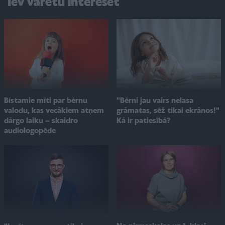
Tev varētu interesēt
"Bērni jau vairs nelasa
Bīstamie mīti par bērnu
grāmatas, sēž tikai ekrānos!"
valodu, kas vecākiem atņem
Kā ir patiesībā?
dārgo laiku – skaidro
audiologopēde