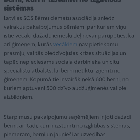
sistēmas
Latvijas SOS Bērnu ciematu asociācija sniedz
vairākus pakalpojumus bērniem, par kuriem viņu
īstie vecāki dažādu iemeslu dēļ nevar parūpēties, kā
arī ģimenēm, kurās
vecākiem
nav pietiekamu
prasmju, vai tās piedzīvojušas krīzes situācijas un
tāpēc nepieciešams sociālā darbinieka un citu
speciālistu atbalsts, lai bērni netiktu izņemti no
ģimenēm. Kopumā tie ir vairāk nekā 600 bērni, no
kuriem aptuveni 500 dzīvo audžuģimenēs vai pie
aizbildņiem.
Starp mūsu pakalpojumu saņēmējiem ir ļoti dažādi
bērni, arī tādi, kuri ir izstumti no izglītības sistēmas,
piemēram, bērni un jaunieši ar uzvedības