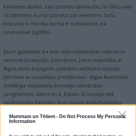
klātienes skolas, kas izmanto tālmācību, lai tiktu vaļā
no bērniem, kurus uzskata par neērtiem, taču
kopumā šī mācību forma ir mehānisms, kā
nodrošināt izglītību.
Esam gandarīti, ka liela daļa sabiedrības saprot un
novērtē šo iespēju, piemēram, pērn sadarbībā ar
Rīgas domi kopīgiem spēkiem radītājām iespēju
bērniem ar uzvedības problēmām - Rīgas Reinholda
Šmēlinga vidusskola licencēja tālmācības
programmu, sākot no 6. klases. Šī iespēja tiek
nodrošināta bērniem, kuri saņem individualizētu
sociālo pakalpojumu - apgūt pamatizglītību, un šo
Mammam un Tētiem -
Do Not Process My Personal
programmu izmanto arī daudz vecāki bērni.
Information
If you wish to opt-out of the sale, sharing to third parties, or