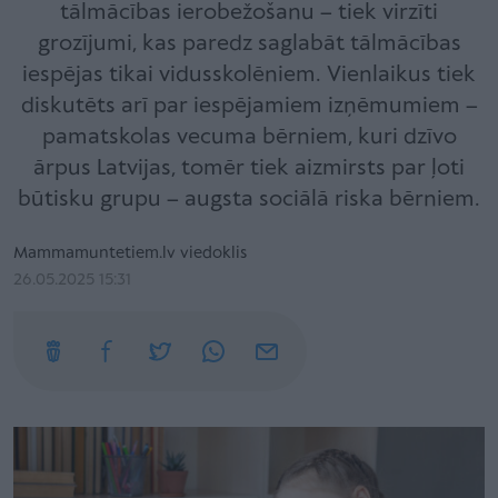
tālmācības ierobežošanu – tiek virzīti
grozījumi, kas paredz saglabāt tālmācības
iespējas tikai vidusskolēniem. Vienlaikus tiek
diskutēts arī par iespējamiem izņēmumiem –
pamatskolas vecuma bērniem, kuri dzīvo
ārpus Latvijas, tomēr tiek aizmirsts par ļoti
būtisku grupu – augsta sociālā riska bērniem.
Mammamuntetiem.lv viedoklis
26.05.2025 15:31