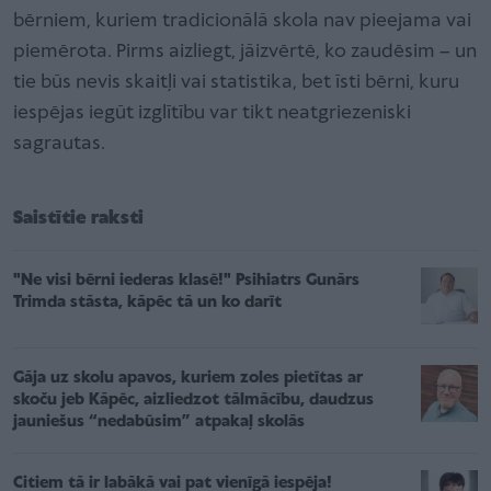
bērniem, kuriem tradicionālā skola nav pieejama vai
piemērota. Pirms aizliegt, jāizvērtē, ko zaudēsim – un
tie būs nevis skaitļi vai statistika, bet īsti bērni, kuru
iespējas iegūt izglītību var tikt neatgriezeniski
sagrautas.
Saistītie raksti
"Ne visi bērni iederas klasē!" Psihiatrs Gunārs
Trimda stāsta, kāpēc tā un ko darīt
Gāja uz skolu apavos, kuriem zoles pietītas ar
skoču jeb Kāpēc, aizliedzot tālmācību, daudzus
jauniešus “nedabūsim” atpakaļ skolās
Citiem tā ir labākā vai pat vienīgā iespēja!