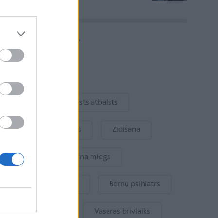
Vairāk rakstu
Aktuāli
Ukraina
Valsts atbalsts
Kur šodien atpūsties
Zīdīšana
Drošība
Bērna miegs
Mākslīgais intelekts
Bērnu psihiatrs
Bērna emocijas
Vasaras brīvlaiks