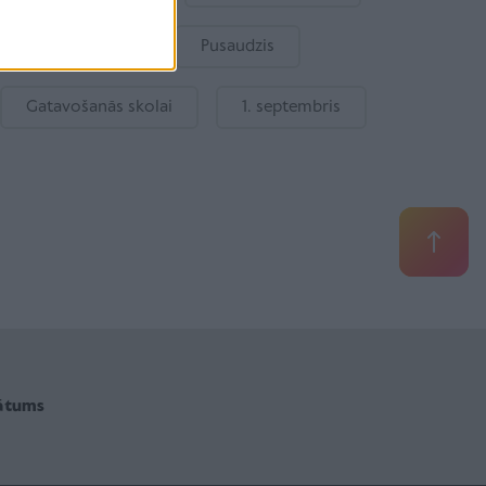
Bērnu drošība
Pusaudzis
Gatavošanās skolai
1. septembris
vātums