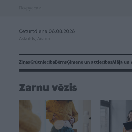
По-русски
Ceturtdiena 06.08.2026
Askolds, Aisma
Ziņas
Grūtniecība
Bērns
Ģimene un attiecības
Māja un 
Zarnu vēzis