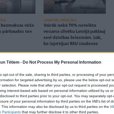
ĪBA
ĢIMENES VESELĪBA
s bezmaksas vēža
Vairāk nekā 70% noteikta
ās pārbaudes tev
vecuma cilvēku Latvijā pakļauj
sevi dzīvības briesmām. Lūk,
ko izpētījusi RSU studente
n Tētiem -
Do Not Process My Personal Information
to opt-out of the sale, sharing to third parties, or processing of your per
formation for targeted advertising by us, please use the below opt-out s
r selection. Please note that after your opt-out request is processed y
eing interest-based ads based on personal information utilized by us or
disclosed to third parties prior to your opt-out. You may separately opt-
losure of your personal information by third parties on the IAB’s list of
. This information may also be disclosed by us to third parties on the
IA
ĪBA
AKTUALITĀTES
Participants
that may further disclose it to other third parties.