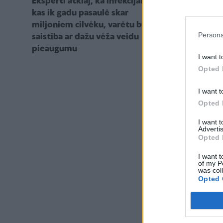
Eksperti atklāj, ka infekcijai,
Ģenētika un v
kas ik gadu pasaulē skar
jāzina
miljoniem cilvēku, varētu būt
Persona
saistība ar dažu vēža veidu
pieaugumu
I want t
Opted 
I want t
Opted 
I want 
Advertis
Opted 
I want t
of my P
was col
Opted 