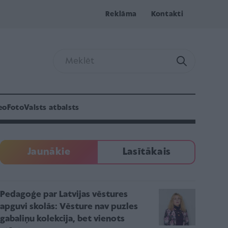
Reklāma
Kontakti
eo
Foto
Valsts atbalsts
Jaunākie
Lasītākais
Pedagoģe par Latvijas vēstures
apguvi skolās: Vēsture nav puzles
gabaliņu kolekcija, bet vienots