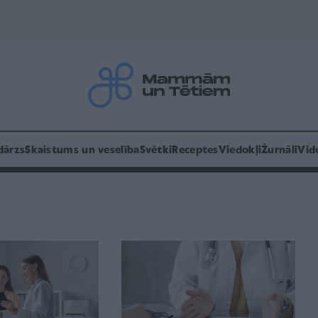
dārzs
Skaistums un veselība
Svētki
Receptes
Viedokļi
Žurnāli
Vid