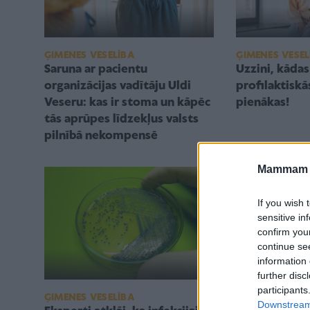
ĢIMENES VESELĪBA
ĢIMENES VESEL
Saruna ar pacientu
Uzzini, kāda
organizācijas vadītāju Uldi
profilaktisk
Veseru: kas ir stoma un kāpēc
pienākas!
tās aprūpes līdzekļus valsts
pilnībā nekompensē
Mammam u
If you wish 
sensitive in
confirm you
continue se
information 
further disc
participants
ĢIMENES VESELĪBA
ĢIMENES VESEL
Downstream 