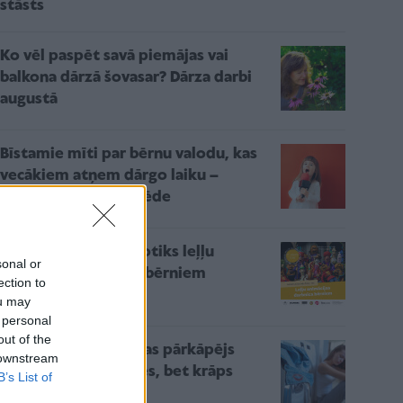
stāsts
Ko vēl paspēt savā piemājas vai
balkona dārzā šovasar? Dārza darbi
augustā
Bīstamie mīti par bērnu valodu, kas
vecākiem atņem dārgo laiku –
skaidro audiologopēde
Valmieras muzejā notiks leļļu
sonal or
animācijas darbnīca bērniem
ection to
ou may
 personal
out of the
Gadījumi, kad laulības pārkāpējs
 downstream
visdrīzāk nemainīsies, bet krāps
B’s List of
atkal un atkal