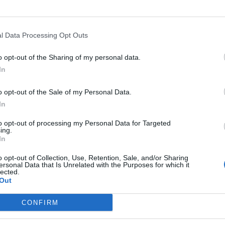
ēzis – kas par to
Latvijā ieviesta jauna, valsts
apmaksāta zarnu vēža
testēšanas metode
l Data Processing Opt Outs
o opt-out of the Sharing of my personal data.
In
o opt-out of the Sale of my Personal Data.
In
to opt-out of processing my Personal Data for Targeted
ing.
In
o opt-out of Collection, Use, Retention, Sale, and/or Sharing
ersonal Data that Is Unrelated with the Purposes for which it
lected.
Out
CONFIRM