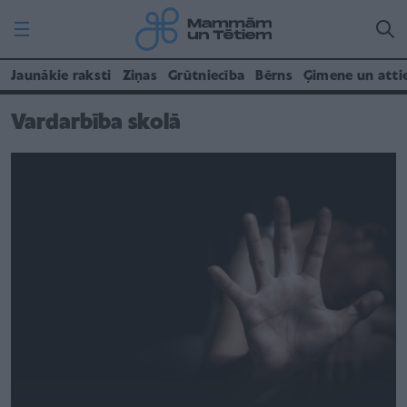
Jaunākie raksti
Ziņas
Grūtniecība
Bērns
Ģimene un atti
Vardarbība skolā