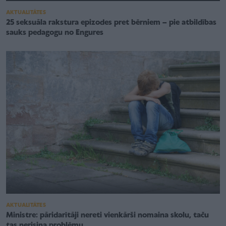
AKTUALITĀTES
25 seksuāla rakstura epizodes pret bērniem – pie atbildības
sauks pedagogu no Engures
AKTUALITĀTES
Ministre: pāridarītāji nereti vienkārši nomaina skolu, taču
tas nerisina problēmu