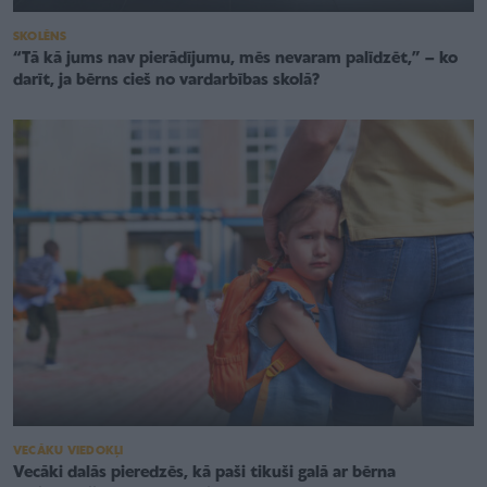
SKOLĒNS
“Tā kā jums nav pierādījumu, mēs nevaram palīdzēt,” – ko
darīt, ja bērns cieš no vardarbības skolā?
VECĀKU VIEDOKĻI
Vecāki dalās pieredzēs, kā paši tikuši galā ar bērna