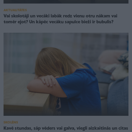
AKTUALITĀTES
Vai skolotāji un vecāki labāk redz vienu otru nākam vai
tomēr ejot? Un kāpēc vecāku sapulce bieži ir bubulis?
SKOLĒNS
Kavē stundas, sāp vēders vai galva, viegli aizkaitinās un citas