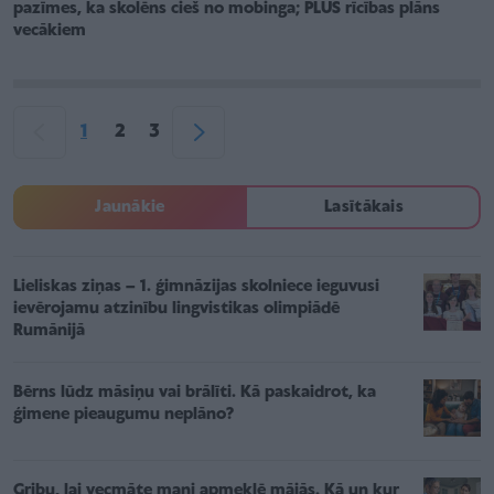
pazīmes, ka skolēns cieš no mobinga; PLUS rīcības plāns
vecākiem
1
2
3
Jaunākie
Lasītākais
Lieliskas ziņas – 1. ģimnāzijas skolniece ieguvusi
ievērojamu atzinību lingvistikas olimpiādē
Rumānijā
Bērns lūdz māsiņu vai brālīti. Kā paskaidrot, ka
ģimene pieaugumu neplāno?
Gribu, lai vecmāte mani apmeklē mājās. Kā un kur