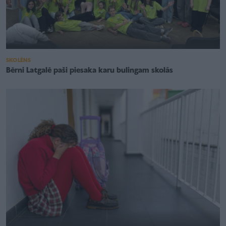
SKOLĒNS
Bērni Latgalē paši piesaka karu bulingam skolās