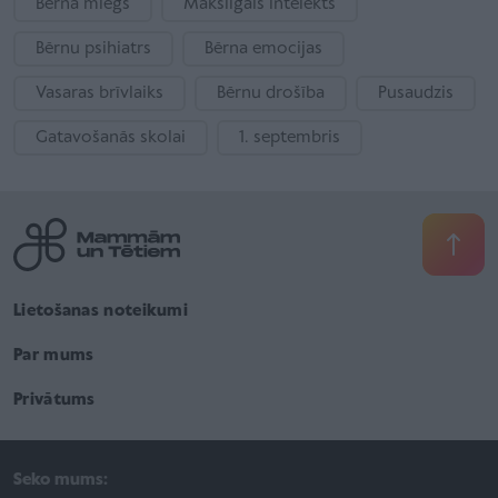
Bērna miegs
Mākslīgais intelekts
Bērnu psihiatrs
Bērna emocijas
Vasaras brīvlaiks
Bērnu drošība
Pusaudzis
Gatavošanās skolai
1. septembris
Lietošanas noteikumi
Par mums
Privātums
Seko mums: