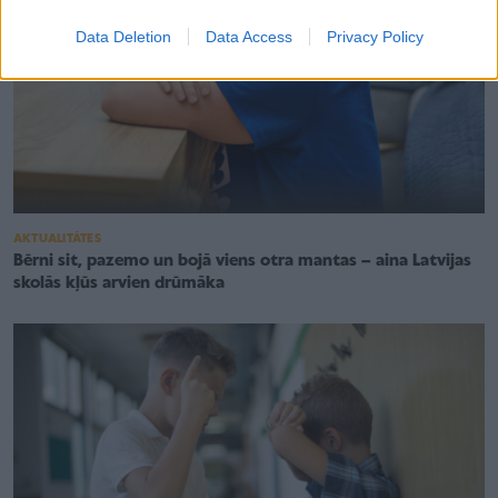
Data Deletion
Data Access
Privacy Policy
AKTUALITĀTES
Bērni sit, pazemo un bojā viens otra mantas – aina Latvijas
skolās kļūs arvien drūmāka