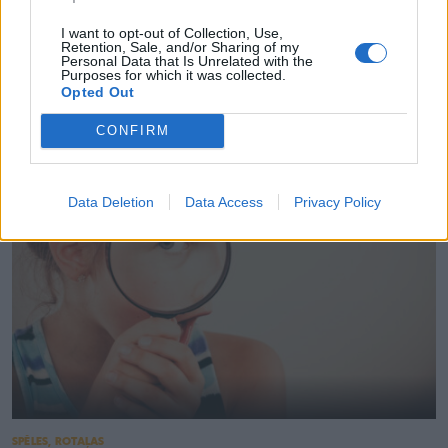
I want to opt-out of Collection, Use,
Retention, Sale, and/or Sharing of my
Personal Data that Is Unrelated with the
Purposes for which it was collected.
ATTIECĪBAS ĢIMENĒ
Opted Out
Gaisa atsvaidzinātāji piesārņo gaisu
CONFIRM
Data Deletion
Data Access
Privacy Policy
SPĒLES, ROTAĻAS