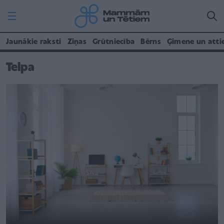
Jaunākie raksti
Ziņas
Grūtniecība
Bērns
Ģimene un atti
Telpa