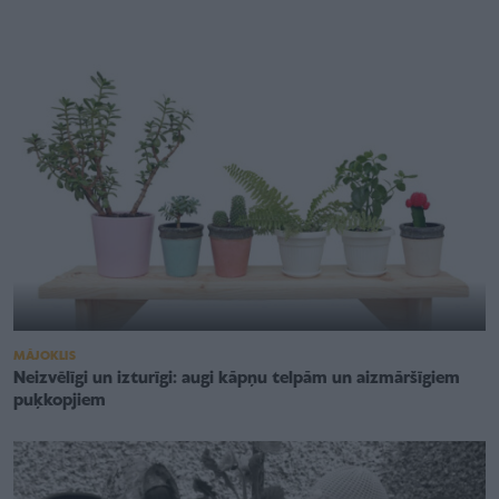
MĀJOKLIS
Neizvēlīgi un izturīgi: augi kāpņu telpām un aizmāršīgiem
puķkopjiem