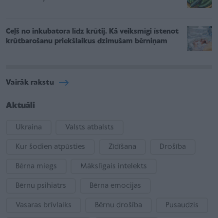
Ceļš no inkubatora līdz krūtij. Kā veiksmīgi īstenot
krūtbarošanu priekšlaikus dzimušam bērniņam
Vairāk rakstu
Aktuāli
Ukraina
Valsts atbalsts
Kur šodien atpūsties
Zīdīšana
Drošība
Bērna miegs
Mākslīgais intelekts
Bērnu psihiatrs
Bērna emocijas
Vasaras brīvlaiks
Bērnu drošība
Pusaudzis