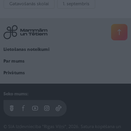
Gatavošanās skolai
1. septembris
Lietošanas noteikumi
Par mums
Privātums
Seko mums:
© SIA Izdevniecība "Rīgas Viļņi", 2026. Satura kopēšana un