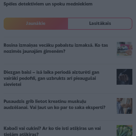
Spēles detektīviem un spoku medniekiem
Jaunākie
Lasītākais
Rosina izmaiņas vecāku pabalstu izmaksā. Ko tas
nozīmēs jaunajām ģimenēm?
Diezgan baisi – īsā laika periodā aizturēti gan
vairāki pedofili, gan uzbrukts arī pieaugušai
sievietei
Pusaudzis grib lietot kreatīnu muskuļu
audzēšanai. Vai ļaut un ko par to saka eksperti?
Kabači vai cukini? Ar ko tie īsti atšķiras un vai
tiešām atšķiras?