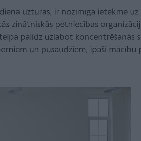
ikdienā uzturas, ir nozīmīga ietekme 
ķās zinātniskās pētniecības organizācij
 telpa palīdz uzlabot koncentrēšanās
bērniem un pusaudžiem, īpaši mācību 