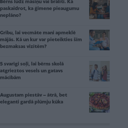
Bērns lūdz māsiņu vai brālīti. Kā
paskaidrot, ka ģimene pieaugumu
neplāno?
Gribu, lai vecmāte mani apmeklē
mājās. Kā un kur var pieteikties šīm
bezmaksas vizītēm?
5 svarīgi soļi, lai bērns skolā
atgrieztos vesels un gatavs
mācībām
Augustam piestāv – ātrā, bet
eleganti gardā plūmju kūka