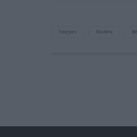
Interjers
Skolēns
Bē