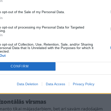
In
zglabāt mantas tā, lai tās neaizņemtu vietu uz galda
vieglāk piekļūt saviem mācību materiāliem, viegli
o opt-out of the Sale of my Personal Data.
ieglāk uzturēt kārtību istabā.
In
to opt-out of processing my Personal Data for Targeted
ing.
ktnēm un sīkumu
organizēšanu
In
rotas kancelejas un dažādu sīkumu organizēšanai, arī
o opt-out of Collection, Use, Retention, Sale, and/or Sharing
atvilktnēs nekārtību. Lai no tā izvairītos, ieteicams
ersonal Data that Is Unrelated with the Purposes for which it
lected.
un groziņus, lai grupētu sīkumus un
Out
a vieta. Tā kā atvilktņu saturs kopējo istabas izskatu
CONFIRM
ot to, kas mājas jau ir atrodams – tukši kartona
plastmasas ēdiena konteineri bez vāciņiem vai citi
kai uzturēs kārtību atvilktnēs, bet arī palīdzēs ātri
Data Deletion
Data Access
Privacy Policy
 visu atvilktni.
rizontālās virsmas
anto tikai mājasdarbiem, bet arī savām radošajām