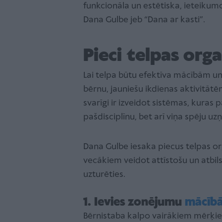
funkcionāla un estētiska, ieteiku
Dana Gulbe jeb “Dana ar kasti”.
Pieci telpas org
Lai telpa būtu efektīva mācībām un 
bērnu, jauniešu ikdienas aktivitāt
svarīgi ir izveidot sistēmas, kuras p
pašdisciplīnu, bet arī viņa spēju uz
Dana Gulbe iesaka piecus telpas o
vecākiem veidot attīstošu un atbilst
uzturēties.
1. Ievies zonējumu
mācīb
Bērnistaba kalpo vairākiem mērķiem