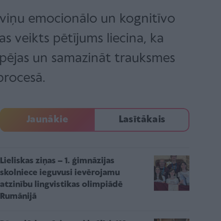
uz viņu emocionālo un kognitīvo
as veikts pētījums liecina, ka
 spējas un samazināt trauksmes
procesā.
Jaunākie
Lasītākais
Lieliskas ziņas – 1. ģimnāzijas
skolniece ieguvusi ievērojamu
atzinību lingvistikas olimpiādē
Rumānijā