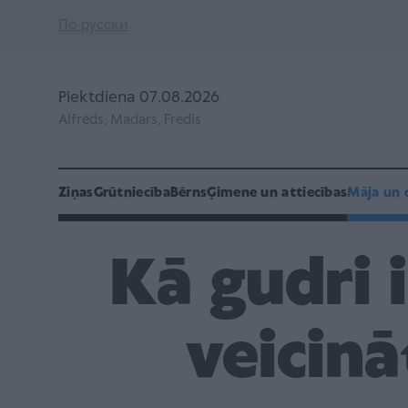
По-русски
Piektdiena 07.08.2026
Alfrēds, Madars, Fredis
Ziņas
Grūtniecība
Bērns
Ģimene un attiecības
Māja un 
Kā gudri 
veicinā