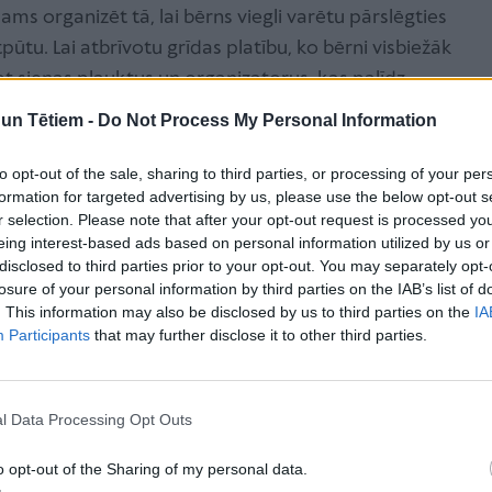
cams organizēt tā, lai bērns viegli varētu pārslēgties
ūtu. Lai atbrīvotu grīdas platību, ko bērni visbiežāk
 sienas plauktus un organizatorus, kas palīdz
ašāku.
n Tētiem -
Do Not Process My Personal Information
lai harmonijai un materiālu izvēlei
to opt-out of the sale, sharing to third parties, or processing of your per
formation for targeted advertising by us, please use the below opt-out s
zkrāsainas, kas rada vizuālu troksni pat tad, ja
r selection. Please note that after your opt-out request is processed y
ītos, skolas un organizēšanas piederumus ieteicams
eing interest-based ads based on personal information utilized by us or
m, baltā, pelēkā vai bēšā, kas palīdzēs radīt mierīgu
disclosed to third parties prior to your opt-out. You may separately opt-
losure of your personal information by third parties on the IAB’s list of
li kā koks un kartons radīs mājīguma sajūtu un
. This information may also be disclosed by us to third parties on the
IA
entrēties mācībām, radot harmonisku vidi.
Participants
that may further disclose it to other third parties.
 vietu bērna radošajām aktivitātēm, grāmatas un
l Data Processing Opt Outs
kāli, izmantojot šauras un augstas dokumentu
o opt-out of the Sharing of my personal data.
antot arī sienas organizatorus un plauktus, kas