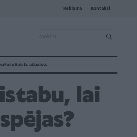
Reklāma
Kontakti
eo
Foto
Valsts atbalsts
stabu, lai
 spējas?