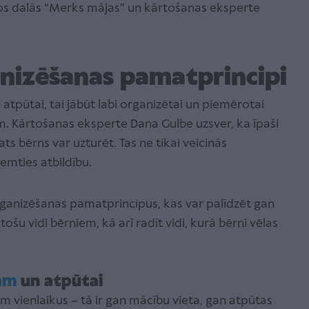
mos dalās “Merks mājas” un kārtošanas eksperte
anizēšanas pamatprincipi
atpūtai, tai jābūt labi organizētai un piemērotai
ēm. Kārtošanas eksperte Dana Gulbe uzsver, ka īpaši
ats bērns var uzturēt. Tas ne tikai veicinās
ņemties atbildību.
rganizēšanas pamatprincipus, kas var palīdzēt gan
ošu vidi bērniem, kā arī radīt vidi, kurā bērni vēlas
ām
un atpūtai
 vienlaikus – tā ir gan mācību vieta, gan atpūtas