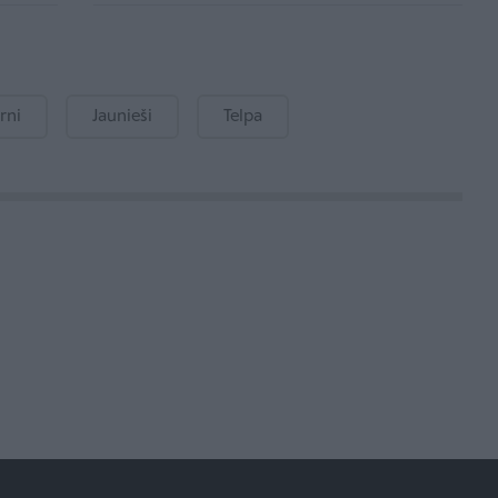
rni
Jaunieši
Telpa