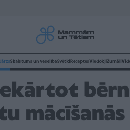
dārzs
Skaistums un veselība
Svētki
Receptes
Viedokļi
Žurnāli
Vid
iekārtot bērni
tu mācīšanās