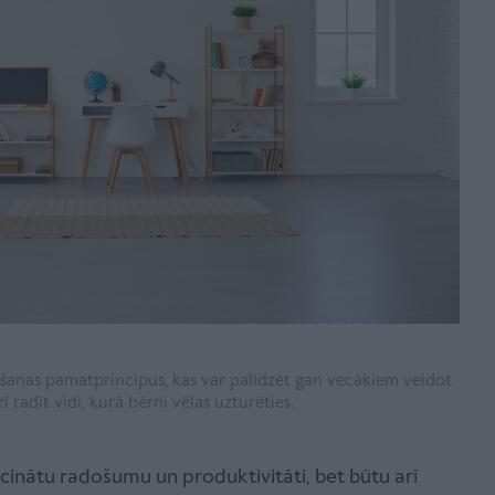
ēšanas pamatprincipus, kas var palīdzēt gan vecākiem veidot
ī radīt vidi, kurā bērni vēlas uzturēties.
veicinātu radošumu un produktivitāti, bet būtu arī