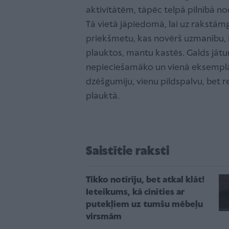
aktivitātēm, tāpēc telpā pilnībā n
Tā vietā jāpiedomā, lai uz rakstā
priekšmetu, kas novērš uzmanību, īp
plauktos, mantu kastēs. Galds jātur
nepieciešamāko un vienā eksemplār
dzēšgumiju, vienu pildspalvu, bet r
plauktā.
Saistītie raksti
Tikko notīrīju, bet atkal klāt!
Ieteikums, kā cīnīties ar
putekļiem uz tumšu mēbeļu
virsmām