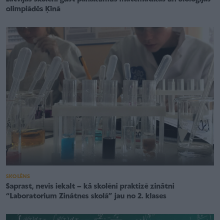
olimpiādēs Ķīnā
SKOLĒNS
Saprast, nevis iekalt – kā skolēni praktizē zinātni
“Laboratorium Zinātnes skolā” jau no 2. klases