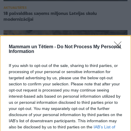
AKTUALITĀTES
18 pašvaldības saņems miljonus Latvijas skolu
modernizācijai
Mammam un Tētiem -
Do Not Process My Personal
Information
If you wish to opt-out of the sale, sharing to third parties, or
processing of your personal or sensitive information for
targeted advertising by us, please use the below opt-out
section to confirm your selection. Please note that after your
opt-out request is processed you may continue seeing
interest-based ads based on personal information utilized by
us or personal information disclosed to third parties prior to
your opt-out. You may separately opt-out of the further
disclosure of your personal information by third parties on the
SPECIĀLISTU VIEDOKĻI
IAB’s list of downstream participants. This information may
Bailes no matemātikas? Atbrīvojas, kad piemēri kļūst
also be disclosed by us to third parties on the
IAB’s List of