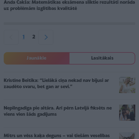
Anda Čakša: Matemātikas eksāmena sliktie rezultāti norāda
uz problēmām izglītības kvalitātē
1
2
Jaunākie
Lasītākais
Kristīne Beitika: “Lielākā cīņa nekad nav bijusi ar
zaudēto svaru, bet gan ar sevi.”
Nepilngadīga pie altāra. Arī pērn Latvijā fiksēts ne
viens vien šāds gadījums
Mitrs un vēss kaķa deguns – vai tiešām veselības