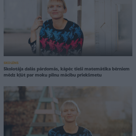
SKOLĒNS
Skolotāja dalās pārdomās, kāpēc tieši matemātika bērniem
mēdz kļūt par moku pilnu mācību priekšmetu