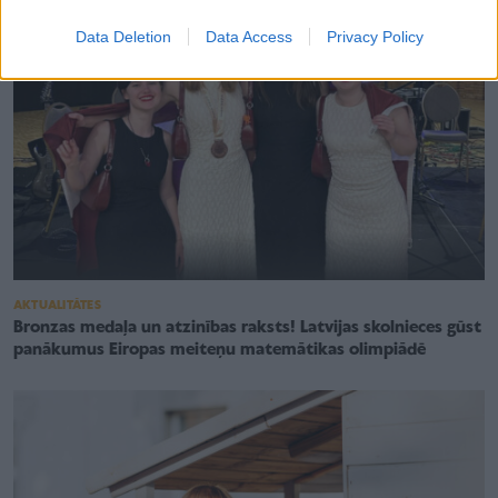
Data Deletion
Data Access
Privacy Policy
AKTUALITĀTES
Bronzas medaļa un atzinības raksts! Latvijas skolnieces gūst
panākumus Eiropas meiteņu matemātikas olimpiādē