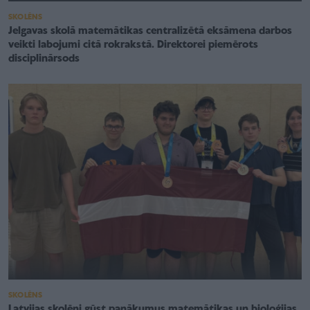
SKOLĒNS
Jelgavas skolā matemātikas centralizētā eksāmena darbos
veikti labojumi citā rokrakstā. Direktorei piemērots
disciplinārsods
SKOLĒNS
Latvijas skolēni gūst panākumus matemātikas un bioloģijas