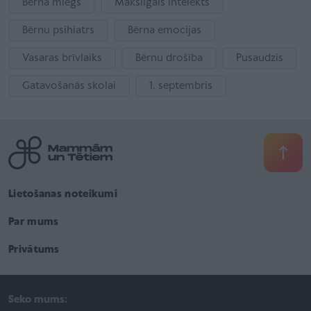
Bērna miegs
Mākslīgais intelekts
Bērnu psihiatrs
Bērna emocijas
Vasaras brīvlaiks
Bērnu drošība
Pusaudzis
Gatavošanās skolai
1. septembris
Lietošanas noteikumi
Par mums
Privātums
Seko mums: