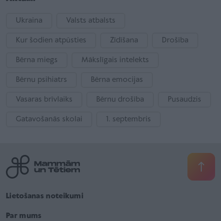
Ukraina
Valsts atbalsts
Kur šodien atpūsties
Zīdīšana
Drošība
Bērna miegs
Mākslīgais intelekts
Bērnu psihiatrs
Bērna emocijas
Vasaras brīvlaiks
Bērnu drošība
Pusaudzis
Gatavošanās skolai
1. septembris
Lietošanas noteikumi
Par mums