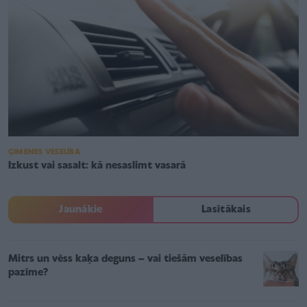
ĢIMENES VESELĪBA
Izkust vai sasalt: kā nesaslimt vasarā
Jaunākie
Lasītākais
Mitrs un vēss kaķa deguns – vai tiešām veselības
pazīme?