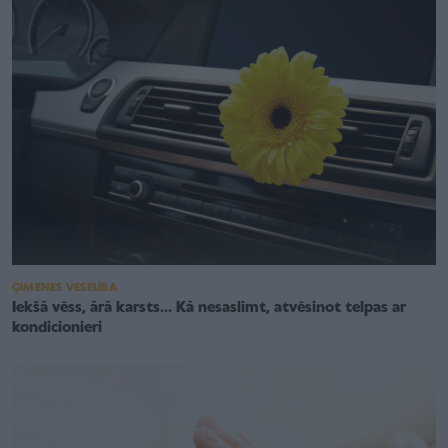
ĢIMENES VESELĪBA
Iekšā vēss, ārā karsts... Kā nesaslimt, atvēsinot telpas ar
kondicionieri