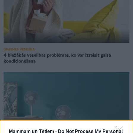
ĢIMENES VESELĪBA
4 biežākās veselības problēmas, ko var izraisīt gaisa
kondicionēšana
Mammam un Tētiem -
Do Not Process My Personal