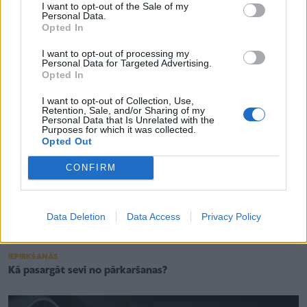
I want to opt-out of the Sale of my
ĢIMENES VESELĪBA
Personal Data.
7 veselības problēmas, kuras var izraisīt gaisa kondicionieris
Opted In
I want to opt-out of processing my
Personal Data for Targeted Advertising.
Opted In
I want to opt-out of Collection, Use,
Retention, Sale, and/or Sharing of my
Personal Data that Is Unrelated with the
Purposes for which it was collected.
Opted Out
CONFIRM
Data Deletion
Data Access
Privacy Policy
IEPIRKŠANĀS
Kā pasargāt sevi no pārkaršanas?