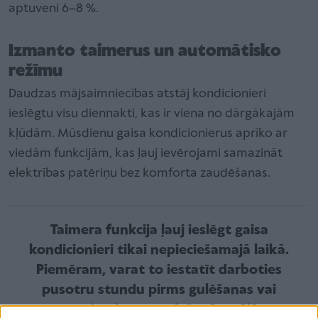
aptuveni 6–8 %.
Izmanto taimerus un automātisko
režīmu
Daudzas mājsaimniecības atstāj kondicionieri
ieslēgtu visu diennakti, kas ir viena no dārgākajām
kļūdām. Mūsdienu gaisa kondicionierus aprīko ar
viedām funkcijām, kas ļauj ievērojami samazināt
elektrības patēriņu bez komforta zaudēšanas.
Taimera funkcija ļauj ieslēgt gaisa
kondicionieri tikai nepieciešamajā laikā.
Piemēram, varat to iestatīt darboties
pusotru stundu pirms gulēšanas vai
pusstundu pirms atgriešanās mājās no