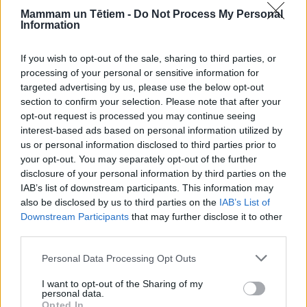
darba.
Mammam un Tētiem -
Do Not Process My Personal
Information
If you wish to opt-out of the sale, sharing to third parties, or
Tas nodrošina vēlamo komfortu tieši vajadzīgajā
processing of your personal or sensitive information for
brīdī.
targeted advertising by us, please use the below opt-out
section to confirm your selection. Please note that after your
opt-out request is processed you may continue seeing
"Eco mode" jeb ekonomiskais režīms ir vēl viena
interest-based ads based on personal information utilized by
us or personal information disclosed to third parties prior to
noderīga funkcija, kas automātiski regulē
your opt-out. You may separately opt-out of the further
temperatūru un ventilatora ātrumu, optimizējot
disclosure of your personal information by third parties on the
enerģijas patēriņu. Šis režīms samazina patēriņu par
IAB’s list of downstream participants. This information may
also be disclosed by us to third parties on the
IAB’s List of
20–40 %, vienlaikus uzturot komfortablu vidi.
Downstream Participants
that may further disclose it to other
third parties.
Aizver logus un aizkarus – palīdz
Personal Data Processing Opt Outs
dzesēšanai
I want to opt-out of the Sharing of my
Viena no biežākajām kļūdām ir kondicioniera
personal data.
Opted In