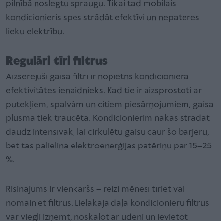
pilnībā noslēgtu spraugu. Tikai tad mobilais
kondicionieris spēs strādāt efektīvi un nepatērēs
lieku elektrību.
Regulāri tīri filtrus
Aizsērējuši gaisa filtri ir nopietns kondicioniera
efektivitātes ienaidnieks. Kad tie ir aizsprostoti ar
putekļiem, spalvām un citiem piesārņojumiem, gaisa
plūsma tiek traucēta. Kondicionierim nākas strādāt
daudz intensīvāk, lai cirkulētu gaisu caur šo barjeru,
bet tas palielina elektroenerģijas patēriņu par 15–25
%.
Risinājums ir vienkāršs – reizi mēnesī tīriet vai
nomainiet filtrus. Lielākajā daļā kondicionieru filtrus
var viegli izņemt, noskalot ar ūdeni un ievietot