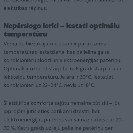
kondicionieris ilgtermiņā var ievērojami samazināt
elektrības rēķinus.
Nepārslogo ierīci – iestati optimālu
temperatūru
Viena no biežākajām kļūdām ir pārāk zema
temperatūras iestatīšana, kas palielina gaisa
kondicionieru slodzi un elektroenerģijas patēriņu.
Optimāli ir uzturēt starpību 6–8 grādi starp āra un
iekštelpu temperatūru. Ja ārā ir 30°C, iestatiet
kondicionieri uz 22–24°C, nevis uz 18°C.
Šī atšķirība komforta sajūtu nemaina būtiski – jūs
joprojām jutīsieties patīkami dzestri, bet
elektroenerģijas patēriņš var samazināties par 20–
30 %. Katrs grāds uz leju palielina patēriņu par