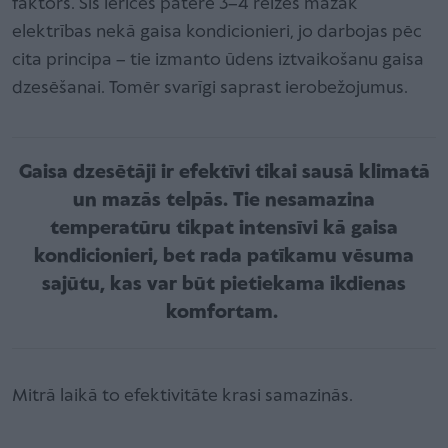
faktors. Šīs ierīces patērē 3–4 reizes mazāk
elektrības nekā gaisa kondicionieri, jo darbojas pēc
cita principa – tie izmanto ūdens iztvaikošanu gaisa
dzesēšanai. Tomēr svarīgi saprast ierobežojumus.
Gaisa dzesētāji ir efektīvi tikai sausā klimatā
un mazās telpās. Tie nesamazina
temperatūru tikpat intensīvi kā gaisa
kondicionieri, bet rada patīkamu vēsuma
sajūtu, kas var būt pietiekama ikdienas
komfortam.
Mitrā laikā to efektivitāte krasi samazinās.