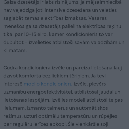
Gaisa dzesētājs ir labs risinājums, ja mājsaimniecībā
nav vajadzīga ļoti intensīva dzesēšana un vēlaties
saglabāt zemas elektrības izmaksas. Vasaras
mēnešos gaisa dzesētājs palielina elektrības rēķinu
tikai par 10–15 eiro, kamēr kondicionieris to var
dubultot – izvēlieties atbilstoši savām vajadzībām un
klimatam.
Gudra kondicioniera izvēle un pareiza lietošana ļauj
dzīvot komfortā bez liekiem tēriņiem. Ja tevi
interesē
mobilo kondicionieru
izvēle, pievērs
uzmanību energoefektivitātei, atbilstošai jaudai un
lietošanas iespējām. Izvēlies modeli atbilstoši telpas
lielumam, izmanto taimerus un automātiskos
režīmus, uzturi optimālu temperatūru un rūpējies
par regulāru ierīces apkopi. Šie vienkāršie soļi