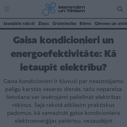
Jaunākie raksti
Ziņas
Grūtniecība
Bērns
Ģimene un atti
Gaisa kondicionieri un
energoefektivitāte: Kā
ietaupīt elektrību?
Gaisa kondicionieri ir kļuvuši par neaizstājamu
palīgu karstās vasaras dienās, taču nepareiza
lietošana var ievērojami palielināt elektrības
rēķinus. Šajā rakstā atklāsim praktiskus
padomus, kā samazināt gaisa kondicioniera
elektroenerģijas patēriņu, nezaudējot