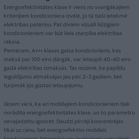
Energoefektivitātes klase ir viens no svarīgākajiem
kritērijiem kondicioniera izvēlē, jo tā tieši ietekmē
elektrības patēriņu. Pat diviem vizuāli līdzīgiem
kondicionieriem var būt liela starpība elektrības
rēķinā.
Piemēram, A+++ klases gaisa kondicionieris, kas
maksā par 100 eiro dārgāk, var ietaupīt 40–60 eiro
gadā elektrības izmaksās. Tas nozīmē, ka papildu
ieguldījums atmaksājas jau pēc 2–3 gadiem, bet
turpmāk jūs gūstat ietaupījumu.
Jāņem vērā, ka arī mobilajiem kondicionieriem tiek
norādīta energoefektivitātes klase, un šo parametru
nevajadzētu ignorēt. Daudzi pircēji koncentrējas
tikai uz cenu, bet energoefektīvs mobilais