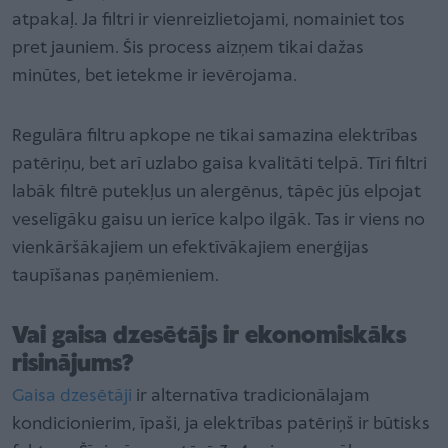
atpakaļ. Ja filtri ir vienreizlietojami, nomainiet tos
pret jauniem. Šis process aizņem tikai dažas
minūtes, bet ietekme ir ievērojama.
Regulāra filtru apkope ne tikai samazina elektrības
patēriņu, bet arī uzlabo gaisa kvalitāti telpā. Tīri filtri
labāk filtrē putekļus un alergēnus, tāpēc jūs elpojat
veselīgāku gaisu un ierīce kalpo ilgāk. Tas ir viens no
vienkāršākajiem un efektīvākajiem enerģijas
taupīšanas paņēmieniem.
Vai gaisa dzesētājs ir ekonomiskāks
risinājums?
Gaisa dzesētāji
ir alternatīva tradicionālajam
kondicionierim, īpaši, ja elektrības patēriņš ir būtisks