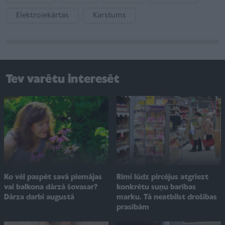
Elektroiekārtas
Karstums
Tev varētu interesēt
Ko vēl paspēt savā piemājas
Rimi lūdz pircējus atgriezt
vai balkona dārzā šovasar?
konkrētu suņu barības
Dārza darbi augustā
marku. Tā neatbilst drošības
prasībām