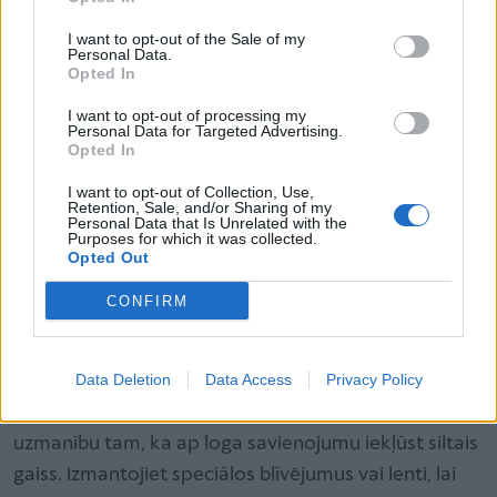
ieslēgšana, vienlaikus atstājot vaļā logus vai
neizmantojot žalūzijas. Saule un siltais gaiss liek
I want to opt-out of the Sale of my
Personal Data.
kondicionierim strādāt divkārt intensīvāk, mēģinot
Opted In
uzturēt vēlamo temperatūru. Rezultātā
I want to opt-out of processing my
elektroenerģijas patēriņš palielinās par 30–50 %.
Personal Data for Targeted Advertising.
Opted In
Pareizā pieeja ir vienkārša – pirms kondicioniera
I want to opt-out of Collection, Use,
Retention, Sale, and/or Sharing of my
ieslēgšanas aizveriet visus logus, durvis un žalūzijas
Personal Data that Is Unrelated with the
Purposes for which it was collected.
vai aizkarus. Tas radīs izolētu vidi, kurā kondicionieris
Opted Out
var strādāt efektīvi. Īpaši svarīgi tas ir dienā, kad
CONFIRM
saules stari tiešā veidā sasilda telpu.
Data Deletion
Data Access
Privacy Policy
Mobilajiem kondicionieriem loga blīvējums ir kritiski
svarīgs. Daudzi uzstāda ierīci, bet nepievērš
uzmanību tam, ka ap loga savienojumu iekļūst siltais
gaiss. Izmantojiet speciālos blīvējumus vai lenti, lai