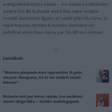
energoefektivitātes klases – A++ klases kondicionieri
patērē līdz 40 % mazāk elektrības nekā vecākie
modeļi. Lietošanas ilgums arī spēlē izšķirošu lomu, jo
nepārtraukta darbība 8 stundas diennaktī var
palielināt elektrības rēķinu par 50–80 eiro mēnesī.
Lasītākais
''Mamma piespieda mani apprecēties 16 gadu
vecumā. Nesaprotu, kā to var nodarīt savam
bērnam''
Bīstamie mīti par bērnu valodu, kas vecākiem
atņem dārgo laiku – skaidro audiologopēde