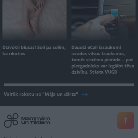
Dzīvoklī blusas! Soli pa solim,
Daudzi eCall izsaukumi
kā rīkoties
izrādās viltus trauksmes,
tomēr sistēma pierāda – pat
piecgadnieks var izglābt tēva
dzīvību. Stāsta VUGD
Vairāk rakstu no "Māja un dārzs"