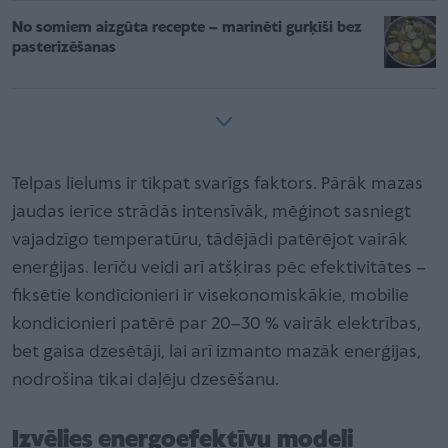
No somiem aizgūta recepte – marinēti gurķīši bez
pasterizēšanas
Telpas lielums ir tikpat svarīgs faktors. Pārāk mazas
jaudas ierīce strādās intensīvāk, mēģinot sasniegt
vajadzīgo temperatūru, tādējādi patērējot vairāk
enerģijas. Ierīču veidi arī atšķiras pēc efektivitātes –
fiksētie kondicionieri ir visekonomiskākie, mobilie
kondicionieri patērē par 20–30 % vairāk elektrības,
bet gaisa dzesētāji, lai arī izmanto mazāk enerģijas,
nodrošina tikai daļēju dzesēšanu.
Izvēlies energoefektīvu modeli