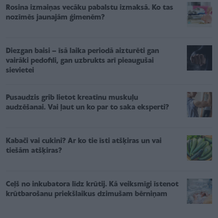
Rosina izmaiņas vecāku pabalstu izmaksā. Ko tas
nozīmēs jaunajām ģimenēm?
Diezgan baisi – īsā laika periodā aizturēti gan
vairāki pedofili, gan uzbrukts arī pieaugušai
sievietei
Pusaudzis grib lietot kreatīnu muskuļu
audzēšanai. Vai ļaut un ko par to saka eksperti?
Kabači vai cukini? Ar ko tie īsti atšķiras un vai
tiešām atšķiras?
Ceļš no inkubatora līdz krūtij. Kā veiksmīgi īstenot
krūtbarošanu priekšlaikus dzimušam bērniņam