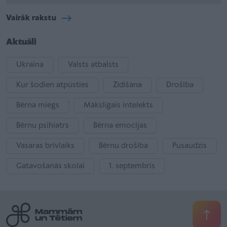
Vairāk rakstu
Aktuāli
Ukraina
Valsts atbalsts
Kur šodien atpūsties
Zīdīšana
Drošība
Bērna miegs
Mākslīgais intelekts
Bērnu psihiatrs
Bērna emocijas
Vasaras brīvlaiks
Bērnu drošība
Pusaudzis
Gatavošanās skolai
1. septembris