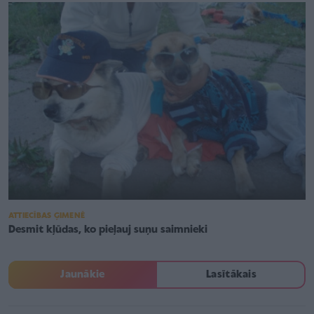
ATTIECĪBAS ĢIMENĒ
Desmit kļūdas, ko pieļauj suņu saimnieki
Jaunākie
Lasītākais