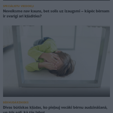
SPECIĀLISTU VIEDOKĻI
Neveiksme nav kauns, bet solis uz izaugsmi – kāpēc bērnam
ir svarīgi arī kļūdīties?
BĒRNUDĀRZNIEKS
Divas būtiskas kļūdas, ko pieļauj vecāki bērnu audzināšanā,
un trīs soļi, kā tās labot