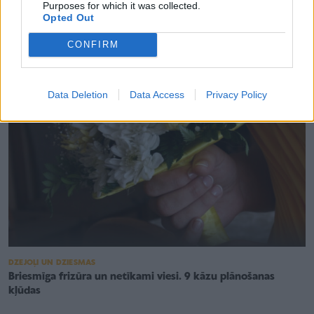
Purposes for which it was collected.
ĢIMENES VESELĪBA
Opted Out
Biežākās vecāku pieļautās kļūdas bērnu veselības aprūpē
CONFIRM
Data Deletion
Data Access
Privacy Policy
DZEJOĻI UN DZIESMAS
Briesmīga frizūra un netīkami viesi. 9 kāzu plānošanas
kļūdas