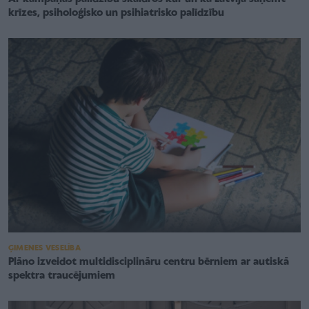
krīzes, psiholoģisko un psihiatrisko palīdzību
ĢIMENES VESELĪBA
Plāno izveidot multidisciplināru centru bērniem ar autiskā
spektra traucējumiem