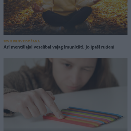
SEVIS PILNVEIDOŠANA
Arī mentālajai veselībai vajag imunitāti, jo īpaši rudenī