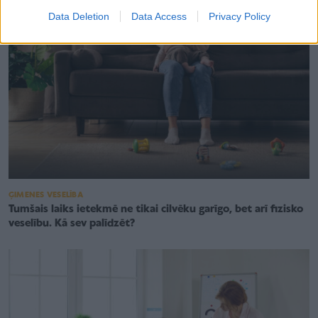
Data Deletion
Data Access
Privacy Policy
ĢIMENES VESELĪBA
Tumšais laiks ietekmē ne tikai cilvēku garīgo, bet arī fizisko
veselību. Kā sev palīdzēt?