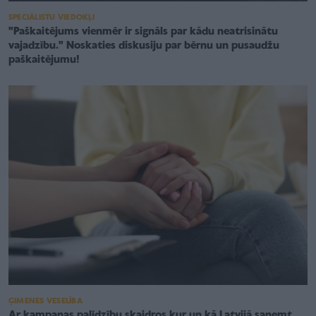
SPECIĀLISTU VIEDOKĻI
"Paškaitējums vienmēr ir signāls par kādu neatrisinātu
vajadzību." Noskaties diskusiju par bērnu un pusaudžu
paškaitējumu!
ĢIMENES VESELĪBA
Ar kampaņas palīdzību skaidros kur un kā Latvijā saņemt