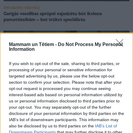
SPECIĀLISTU VIEDOKĻI
Garīgās veselības aprūpei vajadzētu būt ikviena
pamattiesībām – bet trūkst speciālistu
Mammam un Tētiem -
Do Not Process My Personal
Information
If you wish to opt-out of the sale, sharing to third parties, or
processing of your personal or sensitive information for
targeted advertising by us, please use the below opt-out
section to confirm your selection. Please note that after your
opt-out request is processed you may continue seeing
interest-based ads based on personal information utilized by
us or personal information disclosed to third parties prior to
your opt-out. You may separately opt-out of the further
disclosure of your personal information by third parties on the
IAB’s list of downstream participants. This information may
ĢIMENES VESELĪBA
also be disclosed by us to third parties on the
IAB’s List of
Radīts jauns digitāls rīks, kas cilvēkiem ļaus ātrāk saņemt
Downstream Participants
that may further disclose it to other