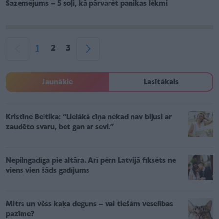
Sazemējums – 5 soļi, kā pārvarēt panikas lēkmi
1
2
3
Jaunākie
Lasītākais
Kristīne Beitika: “Lielākā cīņa nekad nav bijusi ar
zaudēto svaru, bet gan ar sevi.”
Nepilngadīga pie altāra. Arī pērn Latvijā fiksēts ne
viens vien šāds gadījums
Mitrs un vēss kaķa deguns – vai tiešām veselības
pazīme?