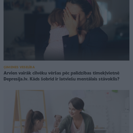
ĢIMENES VESELĪBA
Arvien vairāk cilvēku vēršas pēc palīdzības tīmekļvietnē
Depresija.lv. Kāds šobrīd ir latviešu mentālais stāvoklis?