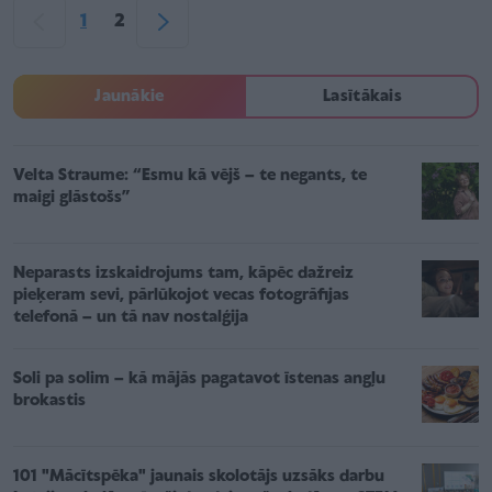
1
2
Jaunākie
Lasītākais
Velta Straume: “Esmu kā vējš – te negants, te
maigi glāstošs”
Neparasts izskaidrojums tam, kāpēc dažreiz
pieķeram sevi, pārlūkojot vecas fotogrāfijas
telefonā – un tā nav nostalģija
Soli pa solim – kā mājās pagatavot īstenas angļu
brokastis
101 "Mācītspēka" jaunais skolotājs uzsāks darbu