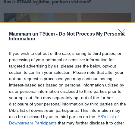
Kas ir STEAM izglītība, par kuru visi runā?
Mammam un Tētiem -
Do Not Process My Personal
Information
If you wish to opt-out of the sale, sharing to third parties, or
processing of your personal or sensitive information for
targeted advertising by us, please use the below opt-out
section to confirm your selection. Please note that after your
opt-out request is processed you may continue seeing
interest-based ads based on personal information utilized by
us or personal information disclosed to third parties prior to
your opt-out. You may separately opt-out of the further
disclosure of your personal information by third parties on the
ATTIECĪBAS ĢIMENĒ
IAB’s list of downstream participants. This information may
Datorspēļu jēgpilna izmantošana bērnu mācību procesā
also be disclosed by us to third parties on the
IAB’s List of
Downstream Participants
that may further disclose it to other
third parties.