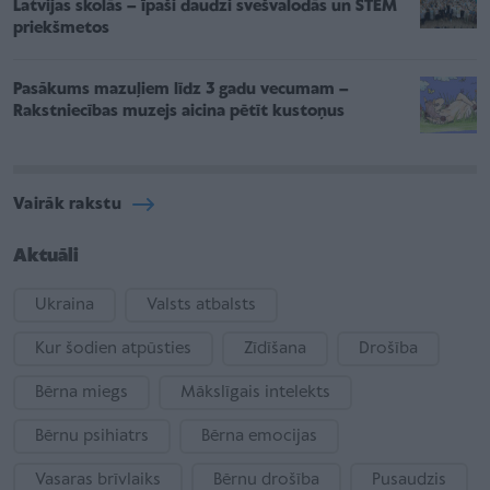
Latvijas skolās – īpaši daudzi svešvalodās un STEM
priekšmetos
Pasākums mazuļiem līdz 3 gadu vecumam –
Rakstniecības muzejs aicina pētīt kustoņus
Vairāk rakstu
Aktuāli
Ukraina
Valsts atbalsts
Kur šodien atpūsties
Zīdīšana
Drošība
Bērna miegs
Mākslīgais intelekts
Bērnu psihiatrs
Bērna emocijas
Vasaras brīvlaiks
Bērnu drošība
Pusaudzis