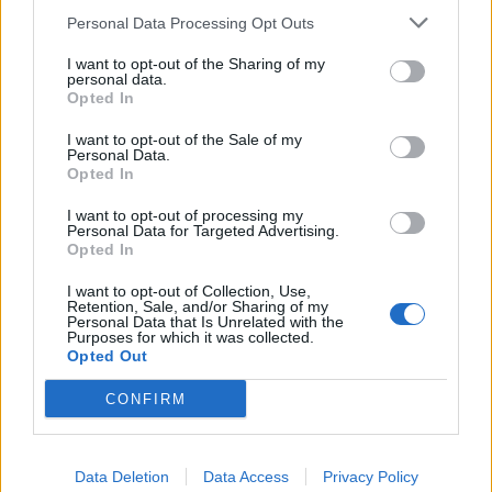
Personal Data Processing Opt Outs
I want to opt-out of the Sharing of my
personal data.
Opted In
I want to opt-out of the Sale of my
Personal Data.
Opted In
I want to opt-out of processing my
Personal Data for Targeted Advertising.
Opted In
AKTUALITĀTES
I want to opt-out of Collection, Use,
Retention, Sale, and/or Sharing of my
“Tutas lietu” veidotāji radījuši jaunu šovu bērniem “Īkšķi
Personal Data that Is Unrelated with the
tīkšķi” par dienām un nedienām internetā
Purposes for which it was collected.
Opted Out
CONFIRM
Data Deletion
Data Access
Privacy Policy