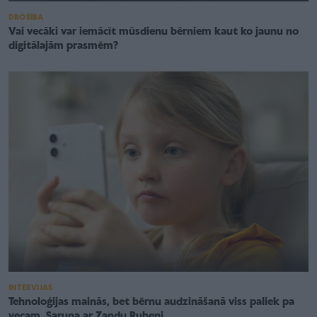
DROŠĪBA
Vai vecāki var iemācīt mūsdienu bērniem kaut ko jaunu no
digitālajām prasmēm?
INTERVIJAS
Tehnoloģijas mainās, bet bērnu audzināšanā viss paliek pa
vecam. Saruna ar Zandu Rubeni