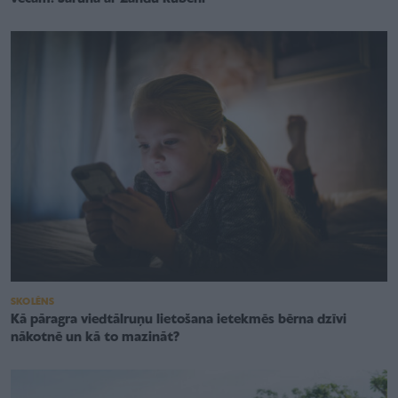
SKOLĒNS
Kā pāragra viedtālruņu lietošana ietekmēs bērna dzīvi
nākotnē un kā to mazināt?