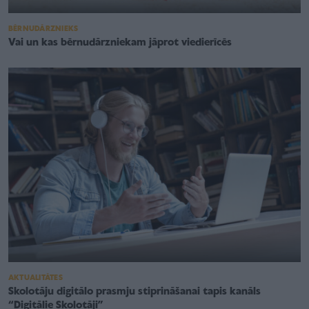
BĒRNUDĀRZNIEKS
Vai un kas bērnudārzniekam jāprot viedierīcēs
AKTUALITĀTES
Skolotāju digitālo prasmju stiprināšanai tapis kanāls
“Digitālie Skolotāji”