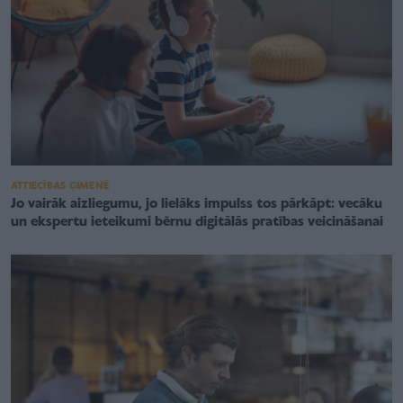
ATTIECĪBAS ĢIMENĒ
Jo vairāk aizliegumu, jo lielāks impulss tos pārkāpt: vecāku
un ekspertu ieteikumi bērnu digitālās pratības veicināšanai