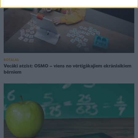
ROTAĻAS
Vecāki atzīst: OSMO – viens no vērtīgākajiem ekrānlaikiem
bērniem