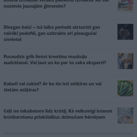
Rosina izmaiņas vecāku pabalstu izmaksā. Ko tas
nozīmēs jaunajām ģimenēm?
Diezgan baisi – īsā laika periodā aizturēti gan
vairāki pedofili, gan uzbrukts arī pieaugušai
sievietei
Pusaudzis grib lietot kreatīnu muskuļu
audzēšanai. Vai ļaut un ko par to saka eksperti?
Kabači vai cukini? Ar ko tie īsti atšķiras un vai
tiešām atšķiras?
Ceļš no inkubatora līdz krūtij. Kā veiksmīgi īstenot
krūtbarošanu priekšlaikus dzimušam bērniņam