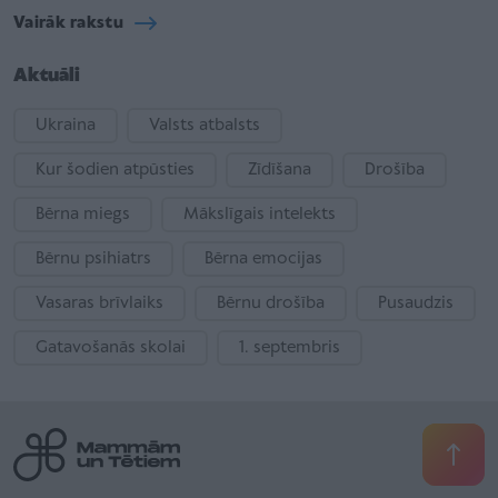
Vairāk rakstu
Aktuāli
Ukraina
Valsts atbalsts
Kur šodien atpūsties
Zīdīšana
Drošība
Bērna miegs
Mākslīgais intelekts
Bērnu psihiatrs
Bērna emocijas
Vasaras brīvlaiks
Bērnu drošība
Pusaudzis
Gatavošanās skolai
1. septembris