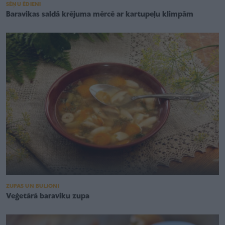
SĒŅU ĒDIENI
Baravikas saldā krējuma mērcē ar kartupeļu klimpām
ZUPAS UN BULJONI
Veģetārā baraviku zupa