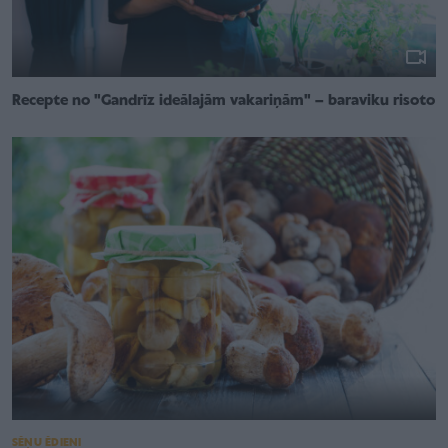
Recepte no "Gandrīz ideālajām vakariņām" – baraviku risoto
SĒŅU ĒDIENI