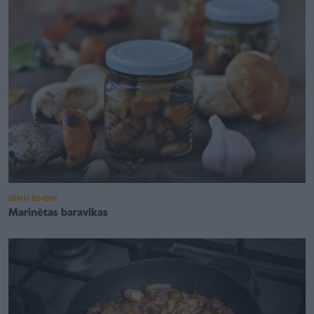
SĒŅU ĒDIENI
Marinētas baravikas