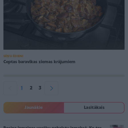
SĒŅU ĒDIENI
Ceptas baravikas ziemas krājumiem
1
2
3
Jaunākie
Lasītākais