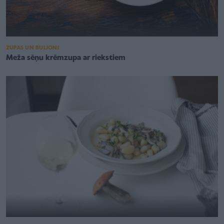
ZUPAS UN BULJONI
Meža sēņu krēmzupa ar riekstiem