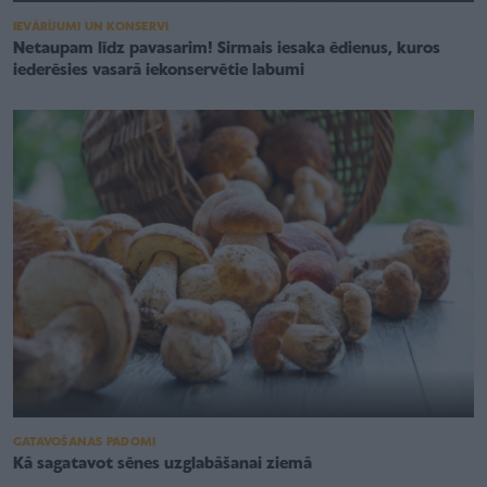
IEVĀRĪJUMI UN KONSERVI
Netaupam līdz pavasarim! Sirmais iesaka ēdienus, kuros
iederēsies vasarā iekonservētie labumi
GATAVOŠANAS PADOMI
Kā sagatavot sēnes uzglabāšanai ziemā