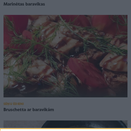
Marinētas baravikas
SĒŅU ĒDIENI
Bruschetta ar baravikām