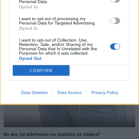
Personal Data.
Opted In
I want to opt-out of processing my
Sāls un cukura, nevis vitamīnu avots – iemesli, kādēļ ar
Personal Data for Targeted Advertising.
Opted In
marinējumiem nevajadzētu aizrauties
I want to opt-out of Collection, Use,
Retention, Sale, and/or Sharing of my
Personal Data that Is Unrelated with the
Purposes for which it was collected.
Opted Out
CONFIRM
Data Deletion
Data Access
Privacy Policy
Ko ēst, lai atbrīvotos no taukiem uz vēdera?