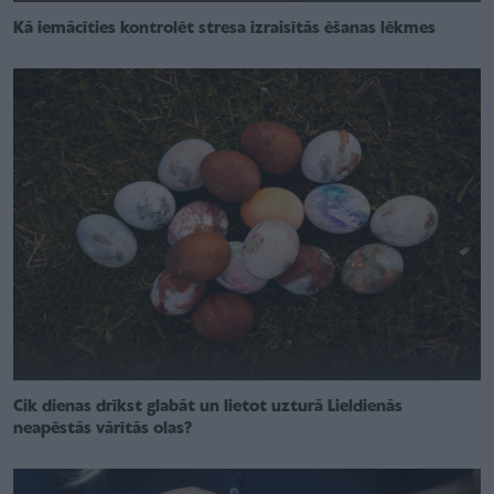
Kā iemācīties kontrolēt stresa izraisītās ēšanas lēkmes
Cik dienas drīkst glabāt un lietot uzturā Lieldienās
neapēstās vārītās olas?