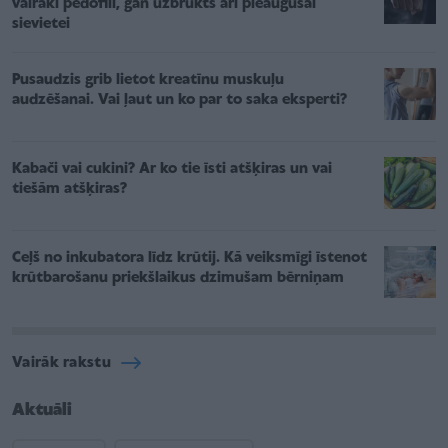
vairāki pedofili, gan uzbrukts arī pieaugušai
sievietei
Pusaudzis grib lietot kreatīnu muskuļu
audzēšanai. Vai ļaut un ko par to saka eksperti?
Kabači vai cukini? Ar ko tie īsti atšķiras un vai
tiešām atšķiras?
Ceļš no inkubatora līdz krūtij. Kā veiksmīgi īstenot
krūtbarošanu priekšlaikus dzimušam bērniņam
Vairāk rakstu
Aktuāli