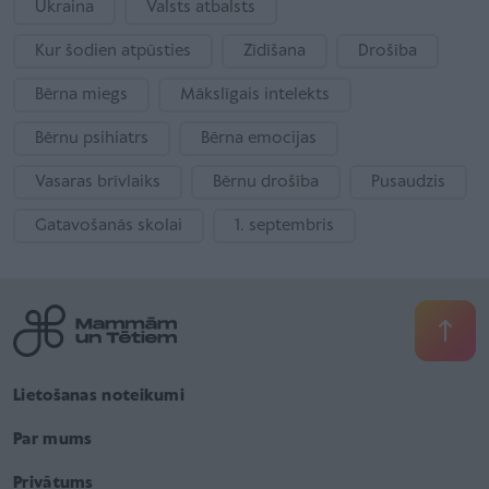
Ukraina
Valsts atbalsts
Kur šodien atpūsties
Zīdīšana
Drošība
Bērna miegs
Mākslīgais intelekts
Bērnu psihiatrs
Bērna emocijas
Vasaras brīvlaiks
Bērnu drošība
Pusaudzis
Gatavošanās skolai
1. septembris
Lietošanas noteikumi
Par mums
Privātums