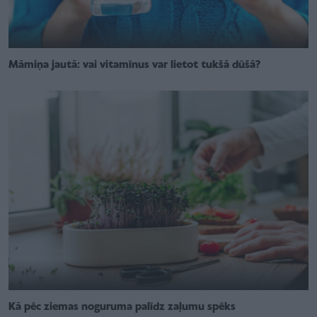
Māmiņa jautā: vai vitamīnus var lietot tukšā dūšā?
Kā pēc ziemas noguruma palīdz zaļumu spēks