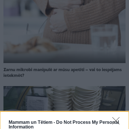
Zarnu mikrobi manipulē ar mūsu apetīti – vai to iespējams
ietekmēt?
Mammam un Tētiem -
Do Not Process My Personal
Information