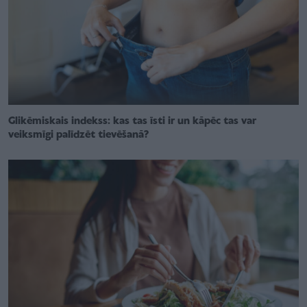
Glikēmiskais indekss: kas tas īsti ir un kāpēc tas var
veiksmīgi palīdzēt tievēšanā?