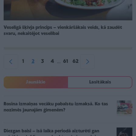
Veselīgā šķīvja princips – vienkāršākais veids, kā zaudēt
svaru, nekaitējot veselībai
1
2
3
4
61
62
...
Jaunākie
Lasītākais
Rosina izmaiņas vecāku pabalstu izmaksā. Ko tas
nozīmēs jaunajām ģimenēm?
Diezgan baisi – īsā laika periodā aizturēti gan