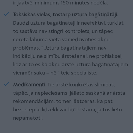
ir jāatvēl minimums 150 minūtes nedēļā.
Toksiskas vielas, tostarp uztura bagātinātāji.
Daudzi uztura bagātinātāji ir neefektīvi, turklāt
to sastāvs nav stingri kontrolēts, un tāpēc
cerētā labuma vietā var iedzīvoties aknu
problēmās. “Uztura bagātinātājiem nav
indikāciju ne slimību ārstēšanai, ne profilaksei,
līdz ar to es kā aknu ārste uztura bagātinātājiem
vienmēr saku – nē,” teic speciāliste.
Medikamenti.
Tie ārstē konkrētas slimības,
tāpēc, ja nepieciešams, jālieto saskaņā ar ārsta
rekomendācijām, tomēr jāatceras, ka pat
bezrecepšu līdzekļi var būt bīstami, ja tos lieto
nepamatoti.