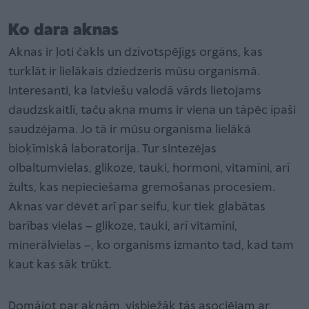
Ko dara aknas
Aknas ir ļoti čakls un dzīvotspējīgs orgāns, kas
turklāt ir lielākais dziedzeris mūsu organismā.
Interesanti, ka latviešu valodā vārds lietojams
daudzskaitlī, taču akna mums ir viena un tāpēc īpaši
saudzējama. Jo tā ir mūsu organisma lielākā
bioķīmiskā laboratorija. Tur sintezējas
olbaltumvielas, glikoze, tauki, hormoni, vitamīni, arī
žults, kas nepieciešama gremošanas procesiem.
Aknas var dēvēt arī par seifu, kur tiek glabātas
barības vielas – glikoze, tauki, arī vitamīni,
minerālvielas –, ko organisms izmanto tad, kad tam
kaut kas sāk trūkt.
Domājot par aknām, visbiežāk tās asociējam ar