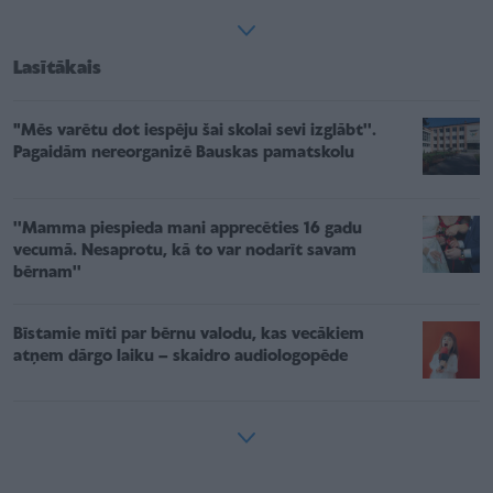
Lasītākais
"Mēs varētu dot iespēju šai skolai sevi izglābt''.
Pagaidām nereorganizē Bauskas pamatskolu
''Mamma piespieda mani apprecēties 16 gadu
vecumā. Nesaprotu, kā to var nodarīt savam
bērnam''
Bīstamie mīti par bērnu valodu, kas vecākiem
atņem dārgo laiku – skaidro audiologopēde