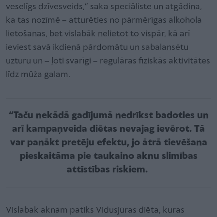
veselīgs dzīvesveids,” saka speciāliste un atgādina,
ka tas nozīmē – atturēties no pārmērīgas alkohola
lietošanas, bet vislabāk nelietot to vispār, kā arī
ieviest savā ikdienā pārdomātu un sabalansētu
uzturu un – ļoti svarīgi – regulāras fiziskās aktivitātes
līdz mūža galam.
“Taču nekādā gadījumā nedrīkst badoties un
arī kampaņveida diētas nevajag ievērot. Tā
var panākt pretēju efektu, jo ātrā tievēšana
pieskaitāma pie taukaino aknu slimības
attīstības riskiem.
Vislabāk aknām patiks Vidusjūras diēta, kuras