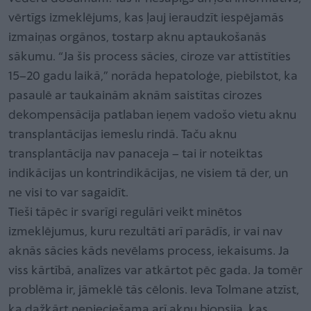
vērtīgs izmeklējums, kas ļauj ieraudzīt iespējamās
izmaiņas orgānos, tostarp aknu aptaukošanās
sākumu. “Ja šis process sācies, ciroze var attīstīties
15–20 gadu laikā,” norāda hepatoloģe, piebilstot, ka
pasaulē ar taukainām aknām saistītas cirozes
dekompensācija patlaban ieņem vadošo vietu aknu
transplantācijas iemeslu rindā. Taču aknu
transplantācija nav panaceja – tai ir noteiktas
indikācijas un kontrindikācijas, ne visiem tā der, un
ne visi to var sagaidīt.
Tieši tāpēc ir svarīgi regulāri veikt minētos
izmeklējumus, kuru rezultāti arī parādīs, ir vai nav
aknās sācies kāds nevēlams process, iekaisums. Ja
viss kārtībā, analīzes var atkārtot pēc gada. Ja tomēr
problēma ir, jāmeklē tās cēlonis. Ieva Tolmane atzīst,
ka dažkārt nepieciešama arī aknu biopsija, kas