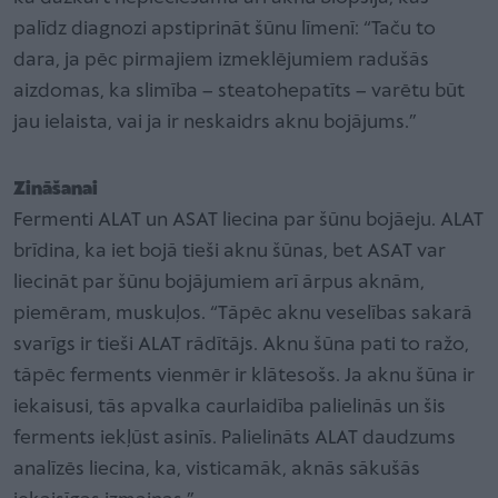
palīdz diagnozi apstiprināt šūnu līmenī: “Taču to
dara, ja pēc pirmajiem izmeklējumiem radušās
aizdomas, ka slimība – steatohepatīts – varētu būt
jau ielaista, vai ja ir neskaidrs aknu bojājums.”
Zināšanai
Fermenti ALAT un ASAT liecina par šūnu bojāeju. ALAT
brīdina, ka iet bojā tieši aknu šūnas, bet ASAT var
liecināt par šūnu bojājumiem arī ārpus aknām,
piemēram, muskuļos. “Tāpēc aknu veselības sakarā
svarīgs ir tieši ALAT rādītājs. Aknu šūna pati to ražo,
tāpēc ferments vienmēr ir klātesošs. Ja aknu šūna ir
iekaisusi, tās apvalka caurlaidība palielinās un šis
ferments iekļūst asinīs. Palielināts ALAT daudzums
analīzēs liecina, ka, visticamāk, aknās sākušās