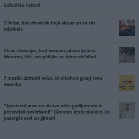
Saistītie raksti
7 lietas, kas visvairāk bojā aknas un kā tās
stiprināt
Visas situācijas, kad bērnam jālieto ķivere.
Mammu, tēti, nespēlējies ar bērna dzīvību!
7 mazāk dzirdēti veidi, kā alkohols grauj tavu
veselību
"Aptuveni puse no visiem vēža gadījumiem ir
potenciāli novēršami!" Ģimenes ārsts skaidro, kā
pasargāt sevi un ģimeni