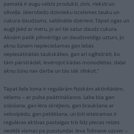
pamatā ir augu valsts produkti, zivis, rieksti un
olīveļļa. Jāierobežo dzīvnieku izcelsmes tauku un
cukura daudzums, saldinātie dzērieni. Tāpat ogas un
augļi jāēd ar mēru, jo arī tie satur daudz cukura.
Aknām patīk pilnvērtīgs un daudzveidīgs uzturs, jo
aknu šūnām nepieciešamas gan labās
nepiesātinātās taukskābes, gan arī ogļhidrāti, ko
tām pārstrādāt. Ievērojot kādas monodiētas, daļai
aknu šūnu nav darba un tās sāk slinkot.”
Tāpat liela loma ir regulārām fiziskām aktivitātēm,
vēlams – ar pulsa paātrināšanos. Laba būs gan
soļošana, gan lēns skrējiens, gan braukšana ar
velosipēdu, gan peldēšana, un ļoti ieteicamas ir
regulāras aktīvas pastaigas trīs līdz piecas reizes
nedēļā vismaz pa pusstundai. Ieva Tolmane uzsver –