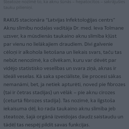
Steatoze nozīmē to, ka aknu šūnās – hepatocītos – sakrājušies
tauku pilieniņi.
RAKUS stacionāra “Latvijas Infektoloģijas centrs”
Aknu slimību nodaļas vadītāja Dr. med. Ieva Tolmane
uzsver, ka mūsdienās taukaino aknu slimība kļūst
par vienu no lielākajiem draudiem. Divi galvenie
cēloņi ir alkohola lietošana un liekais svars, taču tas
nebūt nenozīmē, ka cilvēkam, kuru var dēvēt par
vidējo statistisko veselības un svara ziņā, aknas ir
ideāli veselas. Kā saka speciāliste, šie procesi sākas
nemanāmi, bet, ja netiek apturēti, noved pie fibrozes
(tai ir četras stadijas) un vēlāk – pie aknu cirozes
(ceturtā fibrozes stadija). Tas nozīmē, ka ilgstoša
iekaisuma dēļ, ko rada taukaino aknu slimība jeb
steatoze, šajā orgānā izveidojas daudz saistaudu un
tādēļ tas nespēj pildīt savas funkcijas.