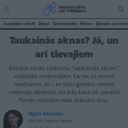
Jaunākie raksti
Ziņas
Grūtniecība
Bērns
Ģimene un atti
Taukainās aknas? Jā, un
arī tievajiem
Dzirdot vārdu salikumu "taukainās aknas",
visbiežāk nodomājam, ka tas uz mums
neattiecas. Jo – es taču gandrīz nemaz
nelietoju alkoholu, arī ēdu kaut cik pareizi!
Tomēr realitāte rāda skaudru ainu.
Sigita Āboltiņa
100 Labi Padomi raksts