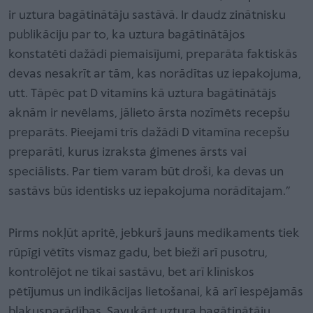
ir uztura bagātinātāju sastāvā. Ir daudz zinātnisku
publikāciju par to, ka uztura bagātinātājos
konstatēti dažādi piemaisījumi, preparāta faktiskās
devas nesakrīt ar tām, kas norādītas uz iepakojuma,
utt. Tāpēc pat D vitamīns kā uztura bagātinātājs
aknām ir nevēlams, jālieto ārsta nozīmēts recepšu
preparāts. Pieejami trīs dažādi D vitamīna recepšu
preparāti, kurus izraksta ģimenes ārsts vai
speciālists. Par tiem varam būt droši, ka devas un
sastāvs būs identisks uz iepakojuma norādītajam.”
Pirms nokļūt apritē, jebkurš jauns medikaments tiek
rūpīgi vētīts vismaz gadu, bet bieži arī pusotru,
kontrolējot ne tikai sastāvu, bet arī klīniskos
pētījumus un indikācijas lietošanai, kā arī iespējamās
blakusparādības. Savukārt uztura bagātinātāju