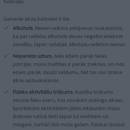
funkcijas.
Galvenie aknu kaitnieki ir šie.
Alkohols.
Nesen veiktos pētījumos noskaidrots,
ka pat nelielas alkohola devas negatīvi ietekmē
veselību, tāpēc vislabāk alkoholu nelietot nemaz.
Nepareizs uzturs.
Mēs ēdam pārāk lielas
porcijas, mūsu maltītes ir pārāk treknas, un mēs
ēdam pārāk daudz saldumu, bet tas viss izraisa
aknu aptaukošanos.
Fizisko aktivitāšu trūkums.
Kustību trūkums
veicina lieko svaru, kas savukārt noslogo aknas.
Sportiskām aktivitātēm jābūt iekļautām mūsu
ikdienas rutīnā tieši tāpat kā maltītēm un
miegam, turklāt līdz mūža galam. Fiziskai slodzei