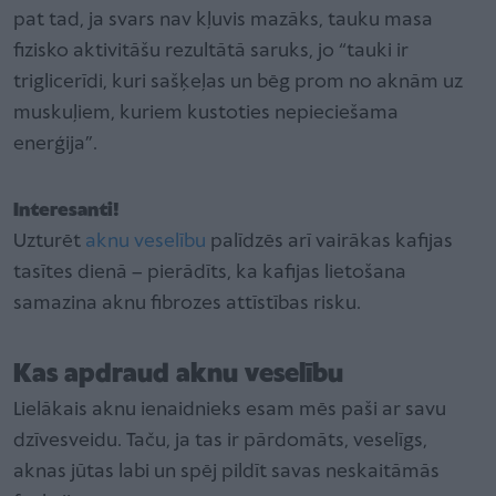
pat tad, ja svars nav kļuvis mazāks, tauku masa
fizisko aktivitāšu rezultātā saruks, jo “tauki ir
triglicerīdi, kuri sašķeļas un bēg prom no aknām uz
muskuļiem, kuriem kustoties nepieciešama
enerģija”.
Interesanti!
Uzturēt
aknu veselību
palīdzēs arī vairākas kafijas
tasītes dienā – pierādīts, ka kafijas lietošana
samazina aknu fibrozes attīstības risku.
Kas apdraud aknu veselību
Lielākais aknu ienaidnieks esam mēs paši ar savu
dzīvesveidu. Taču, ja tas ir pārdomāts, veselīgs,
aknas jūtas labi un spēj pildīt savas neskaitāmās