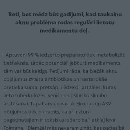
Reti, bet mēdz būt gadījumi, kad taukaino
aknu problēma rodas regulāri lietotu
medikamentu dēļ.
“Aptuveni 99 % iedzerto preparātu tiek metabolizēti
tieši aknās, tāpēc potenciāli jebkurš medikaments
tām var būt kaitīgs. Pētījumi rāda, ka biežāk aknu
bojājumus izraisa antibiotikas un nesteroīdie
pretiekaisuma, pretsāpju līdzekļi, arī zāles, kuras
lieto tuberkulozes, sēnīšu un psihisko slimību
ārstēšanai. Tāpat arvien vairāk Eiropas un ASV
pētījumos tiek pierādīts, ka arī uztura
bagātinātājiem ir toksiska iedarbība,” atklāj Ieva
Tolmane. “Diemžēl mēs nevaram zināt, kas patiesībā