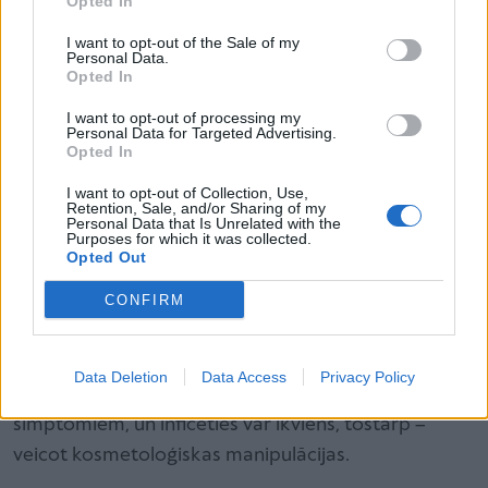
Opted In
sindroma rādītājiem – asinīs paaugstināts
I want to opt-out of the Sale of my
triglicerīdu līmenis un pazemināts augsta blīvuma
Personal Data.
Opted In
holesterīna līmenis, paaugstināts asinsspiediens un
glikozes līmenis asinīs vai ar medikamentiem ārstēts
I want to opt-out of processing my
Personal Data for Targeted Advertising.
cukura diabēts. Turklāt cilvēkiem ar lieko svaru
Opted In
veidojas ne tikai taukainās aknas, bet pieaug risks
I want to opt-out of Collection, Use,
arī sirds un asinsvadu, onkoloģiskām, locītavu un
Retention, Sale, and/or Sharing of my
Personal Data that Is Unrelated with the
citām slimībām.
Purposes for which it was collected.
Opted Out
CONFIRM
Vēl viens svarīgs faktors, kam pievērst uzmanību un
kas var būt taukaino aknu saslimšanas pamatā, ir
vīrusu izraisīts vai kāds cits hepatīts, tāpēc jāveic C
Data Deletion
Data Access
Privacy Policy
un B hepatīta tests. Tie abi ilgu laiku var noritēt bez
simptomiem, un inficēties var ikviens, tostarp –
veicot kosmetoloģiskas manipulācijas.