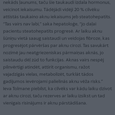
nekāds ļaunums, taču šie taukaudi izdala hormonus,
veicinot iekaisumu. Tādējādi vidēji 20 % cilvēku
attīstās taukaino aknu iekaisums jeb steatohepatīts.
“Tas vairs nav labi,” saka hepatoloģe, “jo daļai
pacientu steatohepatīts progresē. Ar laiku aknu
šūniņu vietā saaug saistaudi un veidojas fibroze, kas
progresējot pārvēršas par aknu cirozi. Tas savukārt
nozīmē jau neatgriezeniskas pārmaiņas aknās, jo
saistaudu dēļ zūd to funkcijas. Aknas vairs nespēj
pilnvērtīgi atindēt, attīrīt organismu, ražot
vajadzīgās vielas, metabolizēt, turklāt tādos
gadījumos ievērojami palielinās aknu vēža risks.”
Ieva Tolmane piebilst, ka cilvēks var kādu laiku dzīvot
ar aknu cirozi, taču rezerves ar laiku izsīkst un tad
vienīgais risinājums ir aknu pārstādīšana.