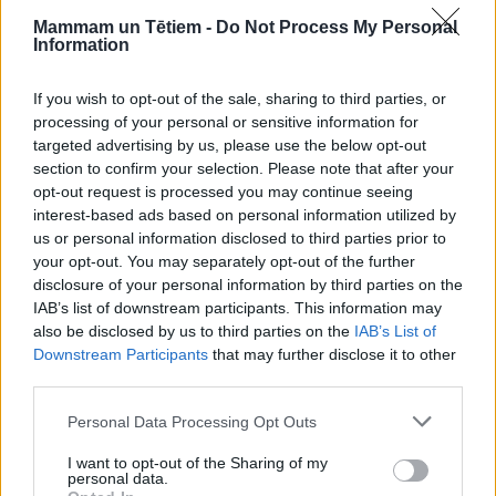
alkohola malkotājus, kuri vakaros pēc darbdienas
Mammam un Tētiem -
Do Not Process My Personal
Information
stresa mēdz iemalkot glāzi vīna vai laba konjaka.
Īpaši, ja cilvēkam jau ir ģenētiska nosliece, ka var
If you wish to opt-out of the sale, sharing to third parties, or
veidoties šāda problēma.
processing of your personal or sensitive information for
targeted advertising by us, please use the below opt-out
section to confirm your selection. Please note that after your
Otrs taukaino aknu slimības palaidējmehānisms
opt-out request is processed you may continue seeing
mūsdienās ir liekais svars. Speciāliste norāda, ka
interest-based ads based on personal information utilized by
us or personal information disclosed to third parties prior to
mēs ēdam pārāk lielas porcijas, pārāk bieži un pārāk
your opt-out. You may separately opt-out of the further
treknas jeb, drīzāk, neveselīgas maltītes, tādējādi ar
disclosure of your personal information by third parties on the
uzturu uzņemot pārmēru daudz kaloriju. “Īpaši slikta
IAB’s list of downstream participants. This information may
also be disclosed by us to third parties on the
IAB’s List of
ir tā sauktā centrālā aptaukošanās, kad liekie tauki
Downstream Participants
that may further disclose it to other
krājas uz vēdera, jo tad no apzarņa un taukplēves
third parties.
asinīs ieplūst vairāk taukskābju, tās nokļūst aknās,
Personal Data Processing Opt Outs
un tur savukārt sāk uzkrāties tauku pilieni,” skaidro
hepatoloģe. Viņa norāda, ka vairumam taukaino
I want to opt-out of the Sharing of my
personal data.
aknu pacientu ir arī vismaz viens no metabolā