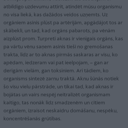
atbildīgo uzdevumu attīrīt, atindēt mūsu organismu
no visa liekā, kas dažādos veidos uzņemts. Uz
orgāniem asinis plūst pa artērijām, apgādājot tos ar
skābekli, un tad, kad orgāns pabarots, pa vēnām
aizplūst prom. Turpretī aknas ir vienīgais orgāns, kas
pa vārtu vēnu saņem asinis tieši no gremošanas
trakta, līdz ar to aknas pirmās saskaras ar visu, ko
apēdam, iedzeram vai pat ieelpojam, – gan ar
derīgām vielām, gan toksīniem. Arī tādiem, ko
organisms sintezē zarnu traktā. Aknu šūnās notiek
šo visu vielu pārstrāde, un tikai tad, kad aknas ir
bojātas un vairs nespēj neitralizēt organismam
kaitīgo, tas nonāk līdz smadzenēm un citiem
orgāniem, izraisot neskaidru domāšanu, nespēku,
koncentrēšanās grūtības.