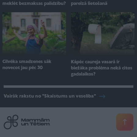
pareizā lietošanā
meklēt bezmaksas palīdzību?
Cilvēka smadzenes sāk
Kāpēc caureja vasarā ir
novecot jau pēc 30
biežāka problēma nekā citos
gadalaikos?
Vairāk rakstu no "Skaistums un veselība"