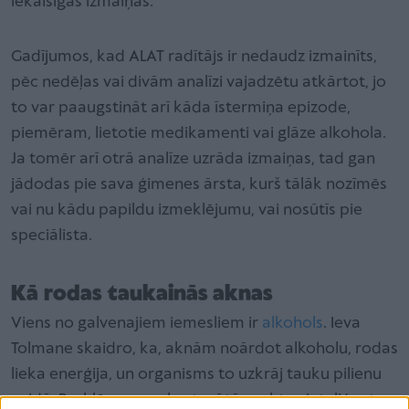
iekaisīgas izmaiņas.”
Gadījumos, kad ALAT radītājs ir nedaudz izmainīts,
pēc nedēļas vai divām analīzi vajadzētu atkārtot, jo
to var paaugstināt arī kāda īstermiņa epizode,
piemēram, lietotie medikamenti vai glāze alkohola.
Ja tomēr arī otrā analīze uzrāda izmaiņas, tad gan
jādodas pie sava ģimenes ārsta, kurš tālāk nozīmēs
vai nu kādu papildu izmeklējumu, vai nosūtīs pie
speciālista.
Kā rodas taukainās aknas
Viens no galvenajiem iemesliem ir
alkohols
. Ieva
Tolmane skaidro, ka, aknām noārdot alkoholu, rodas
lieka enerģija, un organisms to uzkrāj tauku pilienu
veidā. Problēma var skart arī tā sauktos inteliģentos