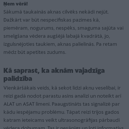
Ņem vērā!
Sākumā taukainās aknas cilvēks nekādi nejūt.
Dažkārt var būt nespecifiskas pazīmes kā,
piemēram, nogurums, nespēks, smaguma sajūta vai
smelgšana vēdera augšējā labajā kvadrātā, jo,
izgulsnējoties taukiem, aknas palielinās. Pa retam
mēdz būt apetītes zudums.
Kā saprast, ka aknām vajadzīga
palīdzība
Vienkāršākais veids, kā sekot līdzi aknu veselībai, ir
reizi gadā nodot parastu asins analīzi un noteikt arī
ALAT un ASAT līmeni. Paaugstināts tas signalizē par
kādu iespējamu problēmu. Tāpat reizi trijos gados
katram ieteicams veikt ultrasonogrāfijas pārbaudi
vēdera dobumam. Tas ir nesāpīgs un ļoti informatīvs,