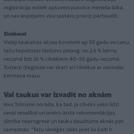
reģistrācija notiek aptuveni pusotra mēneša laikā,
un nav iespējams visu sastāvu precīzi pārbaudīt.
Zināšanai
Vidēji taukainas aknas konstatē ap 50 gadu vecumu,
taču hepatozes biežums pieaug: no 2,6 % bērnu
vecumā līdz 26 % cilvēkiem 40–50 gadu vecumā.
Tostarp diagnoze var skart arī cilvēkus ar normālu
ķermeņa masu.
Vai taukus var izvadīt no aknām
Ieva Tolmane norāda, ka tad, ja cilvēks seko līdzi
savai veselībai un ievēro ārsta rekomendācijas,
slimība neprogresē un tauku daudzums aknās pat
samazinās. “Taču vienīgās zāles pret šo kaiti ir