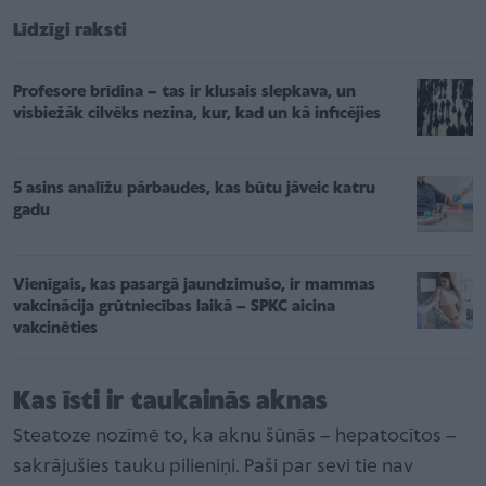
Līdzīgi raksti
Profesore brīdina – tas ir klusais slepkava, un
visbiežāk cilvēks nezina, kur, kad un kā inficējies
5 asins analīžu pārbaudes, kas būtu jāveic katru
gadu
Vienīgais, kas pasargā jaundzimušo, ir mammas
vakcinācija grūtniecības laikā – SPKC aicina
vakcinēties
Kas īsti ir taukainās aknas
Steatoze nozīmē to, ka aknu šūnās – hepatocītos –
sakrājušies tauku pilieniņi. Paši par sevi tie nav