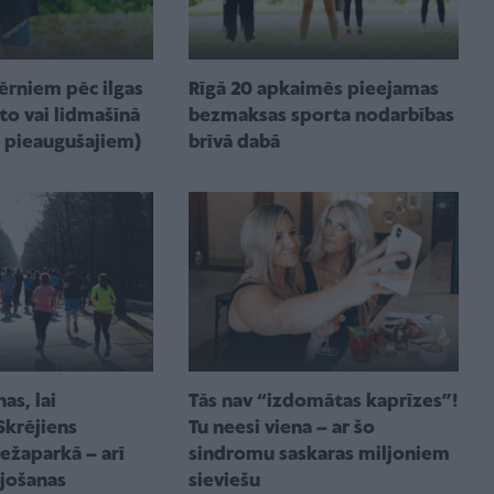
ērniem pēc ilgas
Rīgā 20 apkaimēs pieejamas
to vai lidmašīnā
bezmaksas sporta nodarbības
ī pieaugušajiem)
brīvā dabā
as, lai
Tās nav “izdomātas kaprīzes”!
Skrējiens
Tu neesi viena – ar šo
ežaparkā – arī
sindromu saskaras miljoniem
ūjošanas
sieviešu