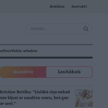
Reklāma
Kontakti
eo
Foto
Valsts atbalsts
Jaunākie
Lasītākais
Kristīne Beitika: “Lielākā cīņa nekad
nav bijusi ar zaudēto svaru, bet gan
ar sevi.”