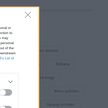
Vairāk rakstu
sonal or
ection to
Aktuāli
ou may
 personal
out of the
Ukraina
Valsts atbalsts
 downstream
B’s List of
Kur šodien atpūsties
Zīdīšana
Drošība
Bērna miegs
Mākslīgais intelekts
Bērnu psihiatrs
Bērna emocijas
Vasaras brīvlaiks