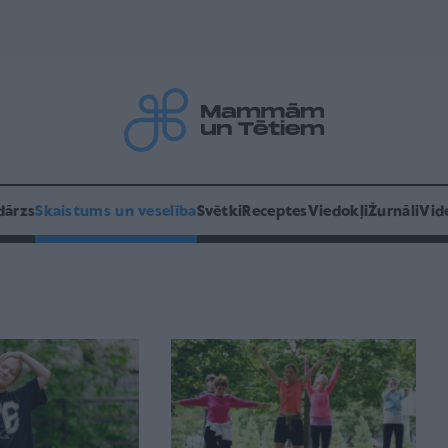
dārzs
Skaistums un veselība
Svētki
Receptes
Viedokļi
Žurnāli
Vid