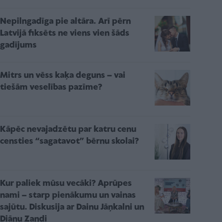
Nepilngadīga pie altāra. Arī pērn
Latvijā fiksēts ne viens vien šāds
gadījums
Mitrs un vēss kaķa deguns – vai
tiešām veselības pazīme?
Kāpēc nevajadzētu par katru cenu
censties “sagatavot” bērnu skolai?
Kur paliek mūsu vecāki? Aprūpes
nami – starp pienākumu un vainas
sajūtu. Diskusija ar Dainu Jāņkalni un
Diānu Zandi