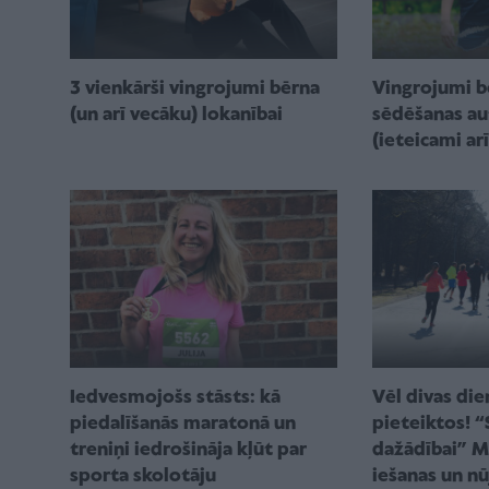
Vingrojumi b
3 vienkārši vingrojumi bērna
sēdēšanas au
(un arī vecāku) lokanībai
(ieteicami ar
Iedvesmojošs stāsts: kā
Vēl divas dien
piedalīšanās maratonā un
pieteiktos! “
treniņi iedrošināja kļūt par
dažādībai” M
sporta skolotāju
iešanas un n