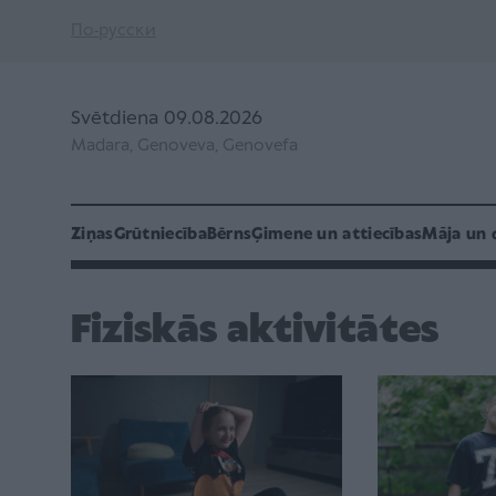
По-русски
Svētdiena 09.08.2026
Madara, Genoveva, Genovefa
Ziņas
Grūtniecība
Bērns
Ģimene un attiecības
Māja un 
Fiziskās aktivitātes