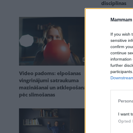
disciplīnas
Mammam u
If you wish 
sensitive in
confirm you
continue se
information 
further disc
participants
Praktiski pad
Video padoms: elpošanas
Downstream 
visu ģimeni r
vingrinājumi satraukuma
aktivitātēs
mazināšanai un atklepošanai
pēc slimošanas
Persona
I want t
Opted 