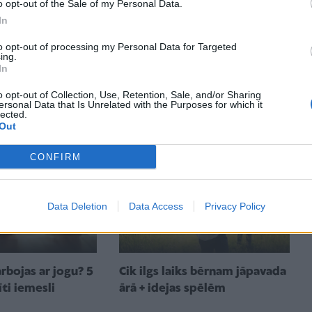
o opt-out of the Sale of my Personal Data.
In
to opt-out of processing my Personal Data for Targeted
ing.
In
rojumi topošajām
VIDEO: vingrinājumi acīm pēc
 piemeklējusi
mācībām un ilgstošas ekrānu
o opt-out of Collection, Use, Retention, Sale, and/or Sharing
ersonal Data that Is Unrelated with the Purposes for which it
lietošanas
lected.
Out
CONFIRM
Data Deletion
Data Access
Privacy Policy
rbojas ar jogu? 5
Cik ilgs laiks bērnam jāpavada
īti iemesli
ārā + idejas spēlēm