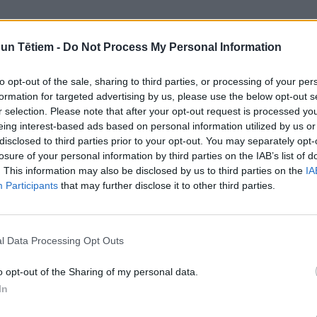
n Tētiem -
Do Not Process My Personal Information
to opt-out of the sale, sharing to third parties, or processing of your per
formation for targeted advertising by us, please use the below opt-out s
r selection. Please note that after your opt-out request is processed y
eing interest-based ads based on personal information utilized by us or
disclosed to third parties prior to your opt-out. You may separately opt-
losure of your personal information by third parties on the IAB’s list of
. This information may also be disclosed by us to third parties on the
IA
omi: kā iesaistīt
Vingrošanas gumijas – liec
Participants
that may further disclose it to other third parties.
egulārās fiziskās
fizikas likumiem strādāt tavā
labā!
l Data Processing Opt Outs
o opt-out of the Sharing of my personal data.
In