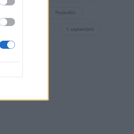
Bērnu drošība
Pusaudzis
Gatavošanās skolai
1. septembris