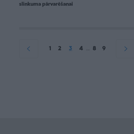
slinkuma pārvarēšanai
1
2
3
4
8
9
...