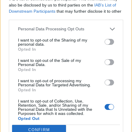
efektīvākajiem un organismam draudzīgākajiem
also be disclosed by us to third parties on the
IAB’s List of
variantiem ir magnijs bisglicināta formā. Šī forma ir
Downstream Participants
that may further disclose it to other
pazīstama ar augstu uzsūktspēju un ir maiga kuņģim
third parties.
– lieliska izvēle sportistiem un jutīgiem cilvēkiem.
Personal Data Processing Opt Outs
Vēl viens populārs risinājums ir magnijs+B6
I want to opt-out of the Sharing of my
kombinācija. Kāpēc tas ir īpašs?
personal data.
Opted In
B6 vitamīns
palīdz
magnijam
labāk nonākt šūnās, kur
tas ir visvairāk nepieciešams.
I want to opt-out of the Sale of my
Personal Data.
Opted In
Šī sinerģija uzlabo magnija iedarbību, īpaši situācijās,
kad nepieciešama ātra atjaunošanās pēc fiziskas
I want to opt-out of processing my
Personal Data for Targeted Advertising.
slodzes vai stresa.
Opted In
Kad jādzer magnijs?
I want to opt-out of Collection, Use,
Lai maksimāli izmantotu magnija iedarbību, svarīgi to
Retention, Sale, and/or Sharing of my
Personal Data that Is Unrelated with the
lietot pareizajā laikā. Daži ieteikumi:
Purposes for which it was collected.
Opted Out
Pēc treniņa – lai palīdzētu atjaunot muskuļu
CONFIRM
darbību un samazinātu krampju risku.