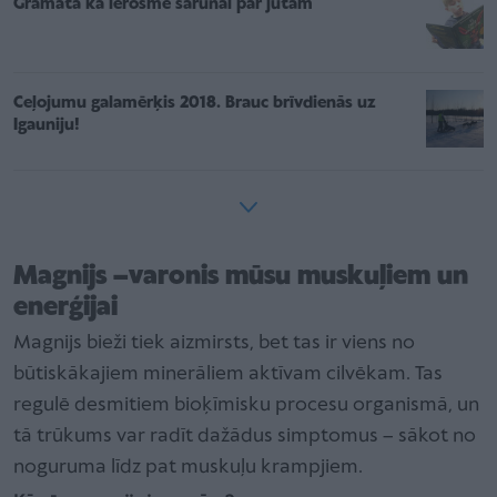
Grāmata kā ierosme sarunai par jūtām
Ceļojumu galamērķis 2018. Brauc brīvdienās uz
Igauniju!
Magnijs –varonis mūsu muskuļiem un
enerģijai
Magnijs bieži tiek aizmirsts, bet tas ir viens no
būtiskākajiem minerāliem aktīvam cilvēkam. Tas
regulē desmitiem bioķīmisku procesu organismā, un
tā trūkums var radīt dažādus simptomus – sākot no
noguruma līdz pat muskuļu krampjiem.