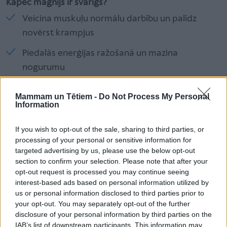
Kāpēc magnijs ir svarīgs?
Veicina muskuļu normālu darbību un palīdz
novērst krampjus
Piedalās enerģijas ražošanā un mazina
nogurumu
Atbalsta nervu sistēmas normālu darbību
Mammam un Tētiem -
Do Not Process My Personal
Information
Palīdz uzturēt elektrolītu līdzsvaru organismā
Vasarā, kad vairāk svīstam, palielinās arī magnija
If you wish to opt-out of the sale, sharing to third parties, or
zudums, tāpēc sportistiem un aktīviem cilvēkiem
processing of your personal or sensitive information for
targeted advertising by us, please use the below opt-out
nepieciešams pievērst pastiprinātu uzmanību šī
section to confirm your selection. Please note that after your
minerāla uzņemšanai.
opt-out request is processed you may continue seeing
Kā izvēlēties magniju: izproti savas
interest-based ads based on personal information utilized by
us or personal information disclosed to third parties prior to
iespējas
your opt-out. You may separately opt-out of the further
Ne visi magnija preparāti ir vienādi. Viens no
disclosure of your personal information by third parties on the
IAB’s list of downstream participants. This information may