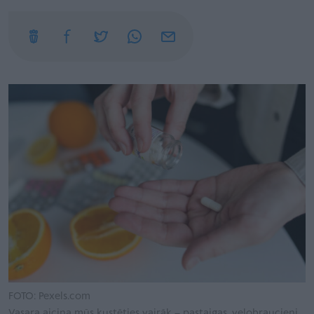
FOTO: Pexels.com
Vasara aicina mūs kustēties vairāk – pastaigas, velobraucieni,