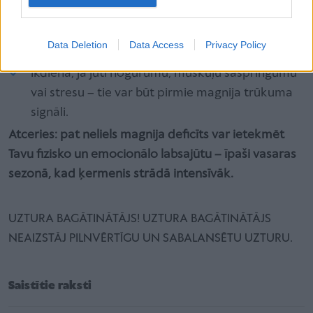
Vakarā pirms miega – magnijs palīdz relaksēties
Data Deletion
Data Access
Privacy Policy
un uzlabot miega kvalitāti.
Ikdienā, ja jūti nogurumu, muskuļu saspringumu
vai stresu – tie var būt pirmie magnija trūkuma
signāli.
Atceries: pat neliels magnija deficīts var ietekmēt
Tavu fizisko un emocionālo labsajūtu – īpaši vasaras
sezonā, kad ķermenis strādā intensīvāk.
UZTURA BAGĀTINĀTĀJS! UZTURA BAGĀTINĀTĀJS
NEAIZSTĀJ PILNVĒRTĪGU UN SABALANSĒTU UZTURU.
Saistītie raksti