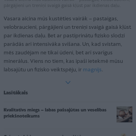
pārgājieni un treniņi svaigā gaisā kļūst par ikdienas daļu.
Vasara aicina mūs kustēties vairāk – pastaigas,
velobraucieni, pārgājieni un treniņi svaigā gaisā kļūst
par ikdienas daļu. Bet ar pastiprinātu fizisko slodzi
parādās arī intensīvāka svīšana. Un, kad svīstam,
mēs zaudējam ne tikai ūdeni, bet arī svarīgus
minerālus. Viens no tiem, kas īpaši ietekmē mūsu
labsajūtu un fizisko veiktspēju, ir
magnijs
.
Lasītākais
Kvalitatīvs miegs – labas pašsajūtas un veselības
priekšnoteikums