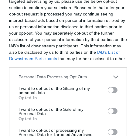
targeted advertising by us, please use the below opt-out
zefīri un ogas tāpat ir saldi, un sakul.
section to confirm your selection. Please note that after your
opt-out request is processed you may continue seeing
Veido kārtojumu. Lēzenā bļodā liec zefīrus (tā, lai
interest-based ads based on personal information utilized by
ar tiem nosedz bļodas dibenu), pēc tam klāj
us or personal information disclosed to third parties prior to
putukrējumu un izkārto ogas. Pirmajā kārtā liec
your opt-out. You may separately opt-out of the further
disclosure of your personal information by third parties on the
zemenes, otrajā – mellenes, trešajā – atkal
IAB’s list of downstream participants. This information may
zemenes.
also be disclosed by us to third parties on the
IAB’s List of
Downstream Participants
that may further disclose it to other
Šo saldēdienu var gatavot radoši. Būs ļoti garšīgi,
third parties.
ja zemenēm un mellenēm pievienosi arī avenes.
Personal Data Processing Opt Outs
Ogu vietā var izmantot riekstus, rozīnes,
sukādes, augļu miziņas. Visu, ko vien kārojas.
I want to opt-out of the Sharing of my
personal data.
Opted In
Pāri palikušās ogas sablendē. Cukuru nepievieno,
jo ogas tāpat ir saldas, turklāt zefīra kārtojuma
I want to opt-out of the Sale of my
Personal Data.
garšas buķetē neliels atspirdzinošs skābumiņš
Opted In
pat ļoti iederēsies.
I want to opt-out of processing my
Personal Data for Targeted Advertising.