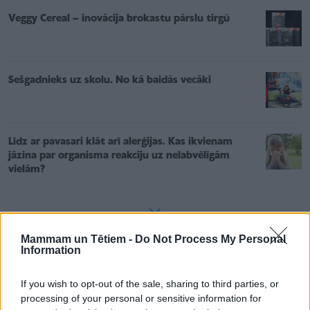
Veggy Cereal – inovācija brokastu pārslu tirgū
Sešgadnieks uz skolu. No kā baidās vecāki
Līdz ar pavasari klāt arī alerģijas. Kas ikvienam
jāzina par organisma reakciju uz nelabvēlīgām
vielām?
Mammam un Tētiem -
Do Not Process My Personal
Information
Pagatavošana:
Sagriez zefīrus pēc iespējas plānākās šķēlītēs.
If you wish to opt-out of the sale, sharing to third parties, or
processing of your personal or sensitive information for
Saldajam krējumam pievieno nedaudz cukura, jo