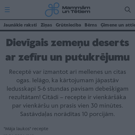
Jaunākie raksti
Ziņas
Grūtniecība
Bērns
Ģimene un atti
Dievīgais zemeņu deserts
ar zefīru un putukrējumu
Receptē var izmantot arī mellenes un citas
ogas. Ielāgo, ka kārtojumam jāpastāv
ledusskapī 5-6 stundas pavisam debešķīgam
rezultātam! Citādi – recepte ir vienkāršāka
par vienkāršu un prasīs vien 30 minūtes.
Sastāvdaļas norādītas 10 porcijām.
"Māja laukos" recepte