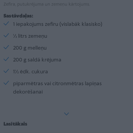
Zefīra, putukrējuma un zemeņu kārtojums.
Sastāvdaļas:
1 iepakojums zefīru (vislabāk klasisko)
½ litrs zemeņu
200 g melleņu
200 g saldā krējuma
1½ ēdk. cukura
piparmētras vai citronmētras lapiņas
dekorēšanai
Lasītākais