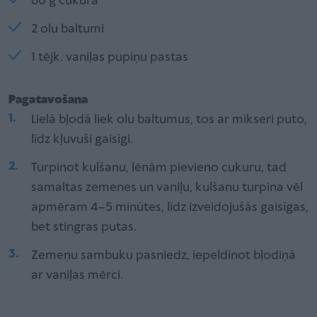
60 g cukura
2 olu baltumi
1 tējk. vaniļas pupiņu pastas
Pagatavošana
Lielā bļodā liek olu baltumus, tos ar mikseri puto,
līdz kļuvuši gaisīgi.
Turpinot kulšanu, lēnām pievieno cukuru, tad
samaltas zemenes un vaniļu, kulšanu turpina vēl
apmēram 4–5 minūtes, līdz izveidojušās gaisīgas,
bet stingras putas.
Zemeņu sambuku pasniedz, iepeldinot bļodiņā
ar vaniļas mērci.