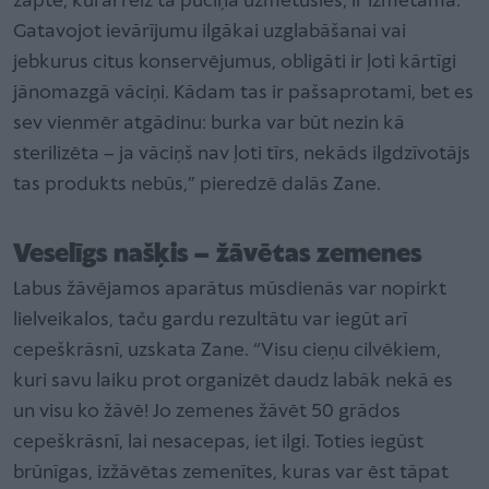
zapte, kurai reiz tā pūciņa uzmetusies, ir izmetama.
Gatavojot ievārījumu ilgākai uzglabāšanai vai
jebkurus citus konservējumus, obligāti ir ļoti kārtīgi
jānomazgā vāciņi. Kādam tas ir pašsaprotami, bet es
sev vienmēr atgādinu: burka var būt nezin kā
sterilizēta – ja vāciņš nav ļoti tīrs, nekāds ilgdzīvotājs
tas produkts nebūs,” pieredzē dalās Zane.
Veselīgs našķis – žāvētas zemenes
Labus žāvējamos aparātus mūsdienās var nopirkt
lielveikalos, taču gardu rezultātu var iegūt arī
cepeškrāsnī, uzskata Zane. “Visu cieņu cilvēkiem,
kuri savu laiku prot organizēt daudz labāk nekā es
un visu ko žāvē! Jo zemenes žāvēt 50 grādos
cepeškrāsnī, lai nesacepas, iet ilgi. Toties iegūst
brūnīgas, izžāvētas zemenītes, kuras var ēst tāpat