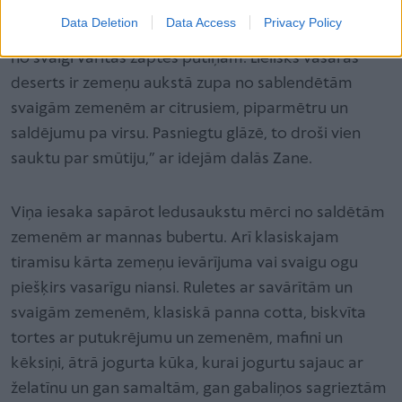
debesmannā, ko var gatavot gan no saldētām ogām
Data Deletion
Data Access
Privacy Policy
un biezeņiem, gan zaptēm. Es, piemēram, gatavoju
no svaigi vārītas zaptes putiņām. Lielisks vasaras
deserts ir zemeņu aukstā zupa no sablendētām
svaigām zemenēm ar citrusiem, piparmētru un
saldējumu pa virsu. Pasniegtu glāzē, to droši vien
sauktu par smūtiju,” ar idejām dalās Zane.
Viņa iesaka sapārot ledusaukstu mērci no saldētām
zemenēm ar mannas bubertu. Arī klasiskajam
tiramisu kārta zemeņu ievārījuma vai svaigu ogu
piešķirs vasarīgu niansi. Ruletes ar savārītām un
svaigām zemenēm, klasiskā panna cotta, biskvīta
tortes ar putukrējumu un zemenēm, mafini un
kēksiņi, ātrā jogurta kūka, kurai jogurtu sajauc ar
želatīnu un gan samaltām, gan gabaliņos sagrieztām