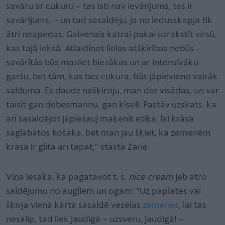
savāru ar cukuru – tas īsti nav ievārījums, tas ir
savārījums, – un tad sasaldēju, ja no ledusskapja tik
ātri neapēdas. Galvenais katrai pakai uzrakstīt virsū,
kas tajā iekšā. Atlaidinot lielas atšķirības nebūs –
savārītās būs mazliet biezākas un ar intensīvāku
garšu, bet tām, kas bez cukura, būs jāpievieno vairāk
salduma. Es daudz nešķiroju, man der visādas, un var
taisīt gan debesmannu, gan ķīseli. Pastāv uzskats, ka
arī sasaldējot jāpiešauj maķenīt etiķa, lai krāsa
saglabātos košāka, bet man jau šķiet, ka zemenēm
krāsa ir glīta arī tāpat,” stāsta Zane.
Viņa iesaka, kā pagatavot t. s.
nice cream
jeb ātro
saldējumu no augļiem un ogām: “Uz paplātes vai
šķīvja vienā kārtā sasaldē veselas
zemenes
, lai tās
nesalīp, tad liek jaudīgā – uzsveru, jaudīgā! –