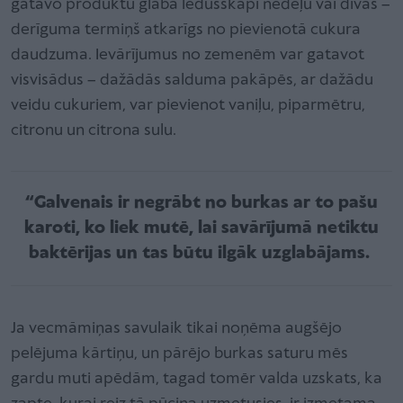
gatavo produktu glabā ledusskapī nedēļu vai divas –
derīguma termiņš atkarīgs no pievienotā cukura
daudzuma. Ievārījumus no zemenēm var gatavot
visvisādus – dažādās salduma pakāpēs, ar dažādu
veidu cukuriem, var pievienot vaniļu, piparmētru,
citronu un citrona sulu.
“Galvenais ir negrābt no burkas ar to pašu
karoti, ko liek mutē, lai savārījumā netiktu
baktērijas un tas būtu ilgāk uzglabājams.
Ja vecmāmiņas savulaik tikai noņēma augšējo
pelējuma kārtiņu, un pārējo burkas saturu mēs
gardu muti apēdām, tagad tomēr valda uzskats, ka