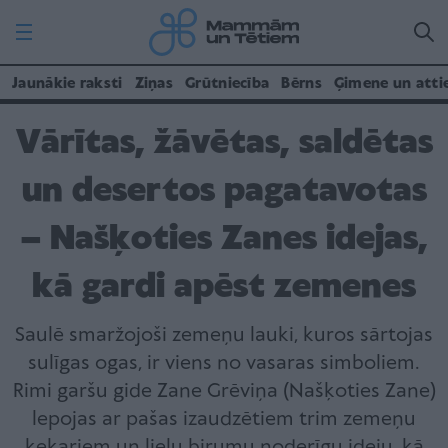
Jaunākie raksti
Ziņas
Grūtniecība
Bērns
Ģimene un atti
Vārītas, žāvētas, saldētas
un desertos pagatavotas
– Našķoties Zanes idejas,
kā gardi apēst zemenes
Saulē smaržojoši zemeņu lauki, kuros sārtojas
sulīgas ogas, ir viens no vasaras simboliem.
Rimi garšu gide Zane Grēviņa (Našķoties Zane)
lepojas ar pašas izaudzētiem trim zemeņu
ķekariem un lielu birumu noderīgu ideju, kā