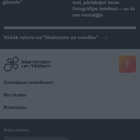
glāstošs”
sevi, pārlūkojot vecas
fotogrāfijas telefonā – un tā
nav nostalģija
Vairāk rakstu no "Skaistums un veselība"
Lietošanas noteikumi
Par mums
Privātums
Seko mums: