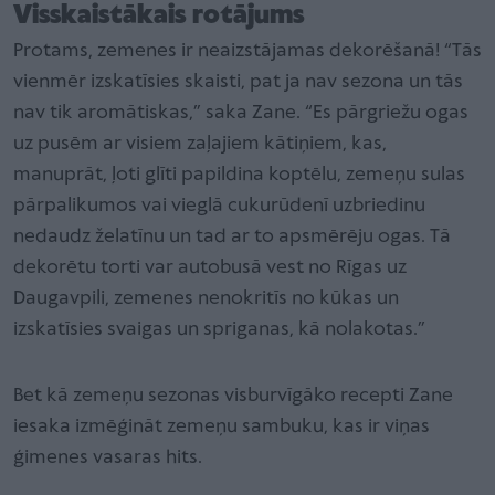
Visskaistākais rotājums
Protams, zemenes ir neaizstājamas dekorēšanā! “Tās
vienmēr izskatīsies skaisti, pat ja nav sezona un tās
nav tik aromātiskas,” saka Zane. “Es pārgriežu ogas
uz pusēm ar visiem zaļajiem kātiņiem, kas,
manuprāt, ļoti glīti papildina koptēlu, zemeņu sulas
pārpalikumos vai vieglā cukurūdenī uzbriedinu
nedaudz želatīnu un tad ar to apsmērēju ogas. Tā
dekorētu torti var autobusā vest no Rīgas uz
Daugavpili, zemenes nenokritīs no kūkas un
izskatīsies svaigas un spriganas, kā nolakotas.”
Bet kā zemeņu sezonas visburvīgāko recepti Zane
iesaka izmēģināt zemeņu sambuku, kas ir viņas
ģimenes vasaras hits.