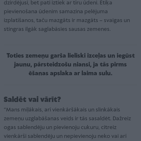
dzirdējusi, bet pati iztiek ar tīru ūdeni. Etiķa
pievienošana ūdenim samazina pelējuma
izplatīšanos, taču mazgāts ir mazgāts – svaigas un
stingras ilgāk saglabāsies sausas zemenes.
Toties zemeņu garša lieliski izceļas un iegūst
jaunu, pārsteidzošu niansi, ja tās pirms
ēšanas apslaka ar laima sulu.
Saldēt vai vārīt?
“Mans mīļākais, arī vienkāršākais un slinkākais
zemeņu uzglabāšanas veids ir tās sasaldēt. Dažreiz
ogas sablendēju un pievienoju cukuru, citreiz
vienkārši sablendēju un nepievienoju neko vai arī