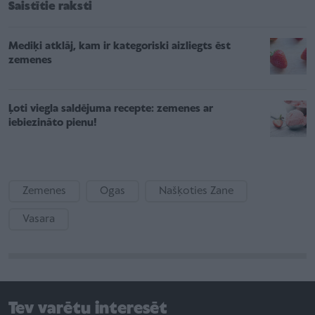
Saistītie raksti
Mediķi atklāj, kam ir kategoriski aizliegts ēst
zemenes
Ļoti viegla saldējuma recepte: zemenes ar
iebiezināto pienu!
Zemenes
Ogas
Našķoties Zane
Vasara
Tev varētu interesēt