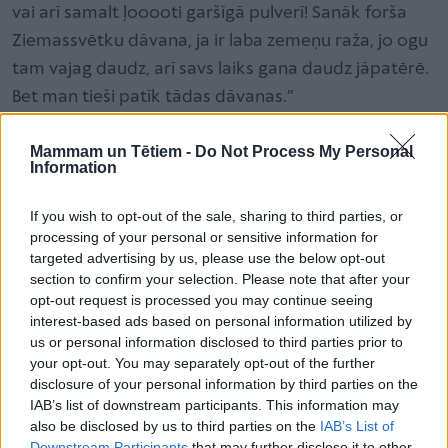
vai arī samalt ļooooti garšīgā pulverī! Sanāk forša
Ziemassvētku dāvana, ja ir laba zemeņu raža, jo ogu
tam vajag daudz, arī savs laiks gana daudz jāpatērē.
Bet man tieši patīk tādas dāvanas.”
Mammam un Tētiem -
Do Not Process My Personal
Mammām, kuru bērni nelabprāt ēd svaigus augļus
Information
un ogas, Zane iesaka izmēģināt t. s.
fruit roll-ups
jeb
košļājamās konfektes: sablendē zemenes, ļoti plānā
If you wish to opt-out of the sale, sharing to third parties, or
processing of your personal or sensitive information for
kārtiņā izklāj uz cepampapīra un liek cepeškrāsnī
targeted advertising by us, please use the below opt-out
lēnām žāvēties. Pēc tam ar visu papīru sarullē, tāpat
section to confirm your selection. Please note that after your
ar visu papīru sagriež šķēlītēs un pirms ēšanas
opt-out request is processed you may continue seeing
interest-based ads based on personal information utilized by
papīru noņem. Bērniem izskatās kā konfekte un arī
us or personal information disclosed to third parties prior to
labi garšo.
your opt-out. You may separately opt-out of the further
disclosure of your personal information by third parties on the
IAB’s list of downstream participants. This information may
also be disclosed by us to third parties on the
IAB’s List of
Downstream Participants
that may further disclose it to other