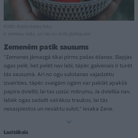
FOTO: Publicitātes foto
Ir zemeņu laiks, un tas no sirds jāizbauda!
Zemenēm patīk sausums
“Zemenes jāmazgā tikai pirms pašas ēšanas. Slapjas
ogas pelē, bet pelēt nav labi, tāpēc galvenais ir turēt
tās sausumā. Arī no ogu sulošanas vajadzētu
izvairīties, tāpēc svaigām ogām var paklāt apakšā
papīra dvielīti, lai tas uzsūc mitrumu. Ja dvielīša nav,
labāk ogas sadalīt vairākos traukos, lai tās
nesaspiestos un nesāktu sulot,” iesaka Zane.
Lasītākais