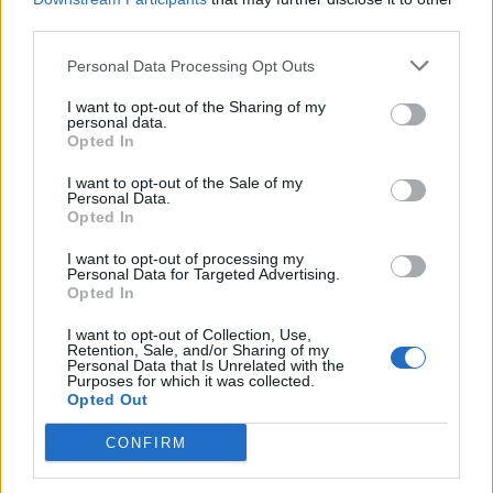
third parties.
Personal Data Processing Opt Outs
I want to opt-out of the Sharing of my
personal data.
Opted In
I want to opt-out of the Sale of my
Personal Data.
Opted In
I want to opt-out of processing my
Personal Data for Targeted Advertising.
Zemenes iederas gan saldos, gan sāļos
Opted In
ēdienos
I want to opt-out of Collection, Use,
“Vispār jau droši vien ir kāds miljons veidu, kā
Retention, Sale, and/or Sharing of my
Personal Data that Is Unrelated with the
zemenes pagatavot, bet man ir dažas iecienītākās
Purposes for which it was collected.
Opted Out
receptes. Piemēram, slinkā Pavlova – gatavus bezē
cepumus kārto ar putukrējumu, svaigām zemenēm
CONFIRM
un piparmētru. Sezonas klasika ir zemeņu