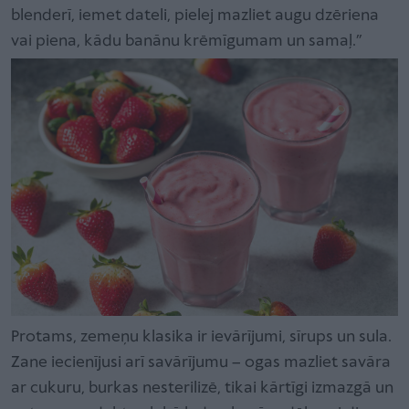
blenderī, iemet dateli, pielej mazliet augu dzēriena
vai piena, kādu banānu krēmīgumam un samaļ.”
Protams, zemeņu klasika ir ievārījumi, sīrups un sula.
Zane iecienījusi arī savārījumu – ogas mazliet savāra
ar cukuru, burkas nesterilizē, tikai kārtīgi izmazgā un