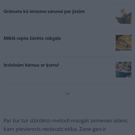
Grāmata kā ierosme sarunai par jūtām
Mīklā cepta žāvēta cūkgaļa
Izvizinām bērnus ar ķerru!
Par šur tur dzirdēto metodi mazgāt zemenes ūdenī,
kam pievienots nedaudz etiķa, Zane gan ir