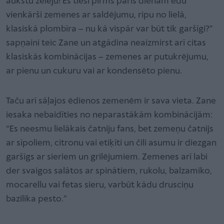
aukstu želeju! Es tieši pirms pāris dienām ēdu
vienkārši zemenes ar saldējumu, ripu no lielā,
klasiskā plombīra – nu kā vispār var būt tik garšīgi?”
sapņaini teic Zane un atgādina neaizmirst arī citas
klasiskās kombinācijas – zemenes ar putukrējumu,
ar pienu un cukuru vai ar kondensēto pienu.
Taču arī sāļajos ēdienos zemenēm ir sava vieta. Zane
iesaka nebaidīties no neparastākām kombinācijām:
“Es neesmu lielākais čatniju fans, bet zemeņu čatnijs
ar sīpoliem, citronu vai etiķīti un čili asumu ir diezgan
garšīgs ar sieriem un grilējumiem. Zemenes arī labi
der svaigos salātos ar spinātiem, rukolu, balzamiko,
mocarellu vai fetas sieru, varbūt kādu drusciņu
bazilika pesto.”