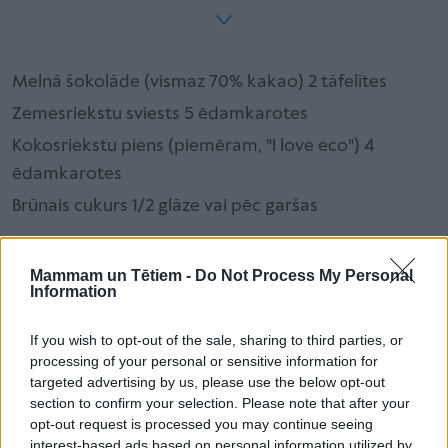
Melnā šokolāde (vismaz 70% kakao) 2 tāfelītes
Zemesriekstu sviests 5 ēdamkarotes
Kokosriekstu piens (piemēram, "I love eco") 4
ēdamkarotes
Brūnais cukurs 1/2 glāze vai pēc garšas
Gatavošana:
Mammam un Tētiem -
Do Not Process My Personal
Information
1) Salauz šokolādi gabalos un kopā ar
pārējām sastāvdaļām liec nelielā katliņā vai metāla
If you wish to opt-out of the sale, sharing to third parties, or
bļodiņā.
processing of your personal or sensitive information for
targeted advertising by us, please use the below opt-out
2) Šo trauku liec lielākā katlā, kurā ir uzkarsēts
section to confirm your selection. Please note that after your
ūdens. Vāri ūdeni uz mazas uguns, līdz visas
opt-out request is processed you may continue seeing
sastāvdaļas sakūst kopā.
interest-based ads based on personal information utilized by