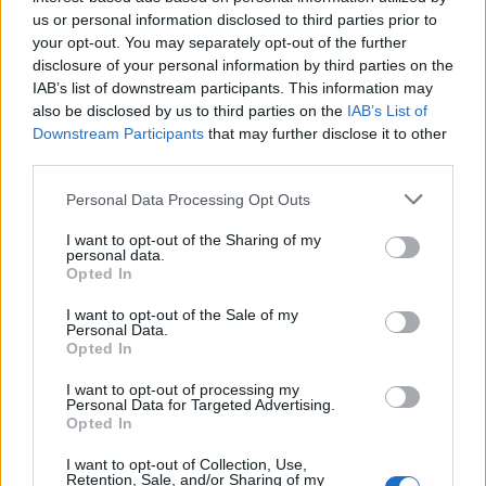
us or personal information disclosed to third parties prior to
3) Izkusušo masu rūpīgi sajauc un liec ledusskapī
your opt-out. You may separately opt-out of the further
dzesēties.
disclosure of your personal information by third parties on the
IAB’s list of downstream participants. This information may
4) Kad masa atdzisusi tā, ka no tās var veidot
also be disclosed by us to third parties on the
IAB’s List of
bumbiņas, veido trifeles.
Downstream Participants
that may further disclose it to other
third parties.
Personal Data Processing Opt Outs
I want to opt-out of the Sharing of my
personal data.
Opted In
I want to opt-out of the Sale of my
Personal Data.
Opted In
Sastāvdaļas
I want to opt-out of processing my
Personal Data for Targeted Advertising.
Opted In
Saistītie raksti
I want to opt-out of Collection, Use,
Retention, Sale, and/or Sharing of my