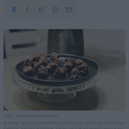
FOTO: Mammamuntetiem.lv
Ja vēlies, gatavās konfektes vari rotāt, apviļājot sasmalcinātos
riekstos, kokosa skaidiņās, kakao un cukura maisījumā vai kā