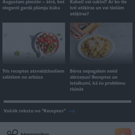
Augustam piestāv – ātrā, bet
Kabači vai cukini? Ar ko tie
eleganti gardā plūmju kūka
īsti atšķiras un vai tiešām
atšķiras?
Trīs receptes atsvaidzinošiem
Bērns nepagalam neēd
salātiem no arbūza
dārzeņus! Receptes un
ieteikumi, kā šo problēmu
risināt
Vairāk rakstu no "Receptes"