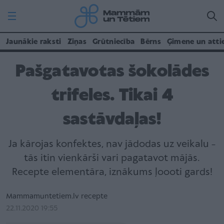
Jaunākie raksti
Ziņas
Grūtniecība
Bērns
Ģimene un atti
Pašgatavotas šokolādes
trifeles. Tikai 4
sastāvdaļas!
–
Ja kārojas konfektes, nav jādodas uz veikalu
tās itin vienkārši vari pagatavot mājās.
Recepte elementāra, iznākums ļoooti gards!
Mammamuntetiem.lv recepte
22.11.2020 19:55