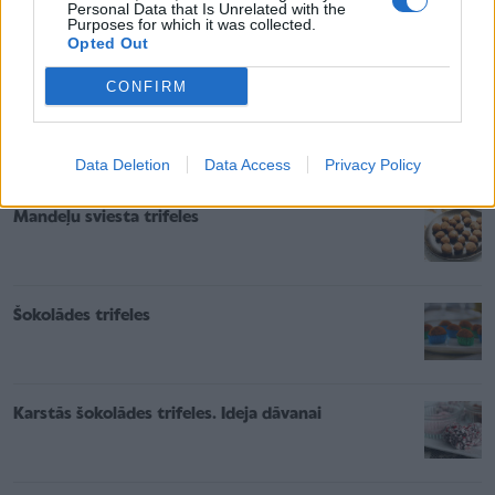
Personal Data that Is Unrelated with the
Dateļu - indijas riekstu trifeles. Recepte ar 4
Purposes for which it was collected.
sastāvdaļām
Opted Out
CONFIRM
Šokolādes trifeles. Visvieglākā recepte
Data Deletion
Data Access
Privacy Policy
Mandeļu sviesta trifeles
Šokolādes trifeles
Karstās šokolādes trifeles. Ideja dāvanai