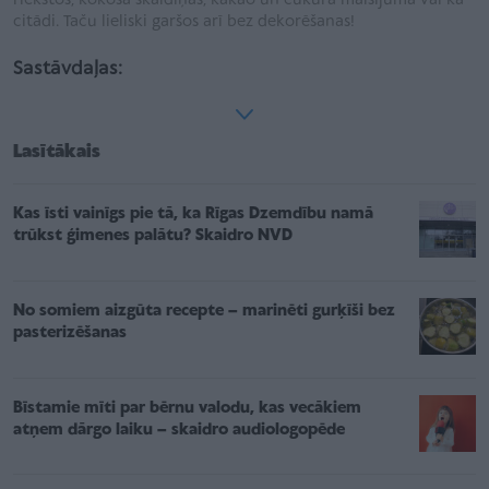
citādi. Taču lieliski garšos arī bez dekorēšanas!
Sastāvdaļas:
Lasītākais
Kas īsti vainīgs pie tā, ka Rīgas Dzemdību namā
trūkst ģimenes palātu? Skaidro NVD
No somiem aizgūta recepte – marinēti gurķīši bez
pasterizēšanas
Bīstamie mīti par bērnu valodu, kas vecākiem
atņem dārgo laiku – skaidro audiologopēde