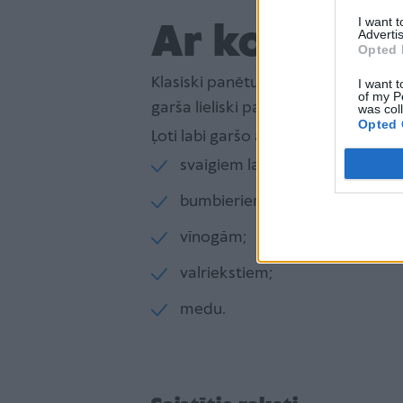
I want 
Ar ko pasni
Advertis
Opted 
Klasiski panētu kamambēru pasnied
I want t
of my P
garša lieliski papildina siera krēm
was col
Opted 
Ļoti labi garšo arī ar:
svaigiem lapu salātiem;
bumbieriem;
vīnogām;
valriekstiem;
medu.