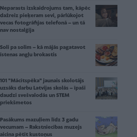
Neparasts izskaidrojums tam, kāpēc
dažreiz pieķeram sevi, pārlūkojot
vecas fotogrāfijas telefonā – un tā
nav nostalģija
Soli pa solim – kā mājās pagatavot
īstenas angļu brokastis
101 "Mācītspēka" jaunais skolotājs
uzsāks darbu Latvijas skolās – īpaši
daudzi svešvalodās un STEM
priekšmetos
Pasākums mazuļiem līdz 3 gadu
vecumam – Rakstniecības muzejs
aicina pētīt kustoņus