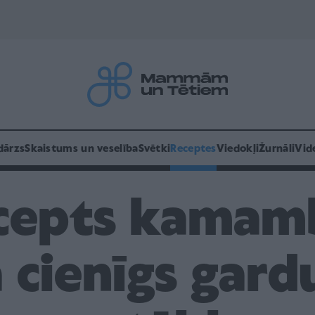
dārzs
Skaistums un veselība
Svētki
Receptes
Viedokļi
Žurnāli
Vid
cepts kamamb
 cienīgs gar