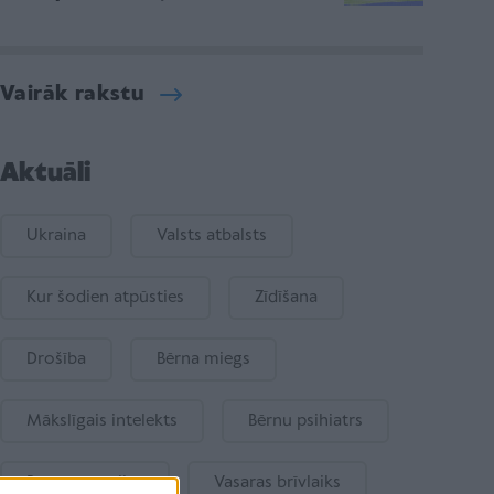
Vairāk rakstu
Aktuāli
Ukraina
Valsts atbalsts
Kur šodien atpūsties
Zīdīšana
Drošība
Bērna miegs
Mākslīgais intelekts
Bērnu psihiatrs
Bērna emocijas
Vasaras brīvlaiks