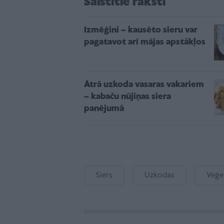
Saistītie raksti
Izmēģini – kausēto sieru var
pagatavot arī mājas apstākļos
Ātrā uzkoda vasaras vakariem
– kabaču nūjiņas siera
panējumā
Siers
Uzkodas
Veģe