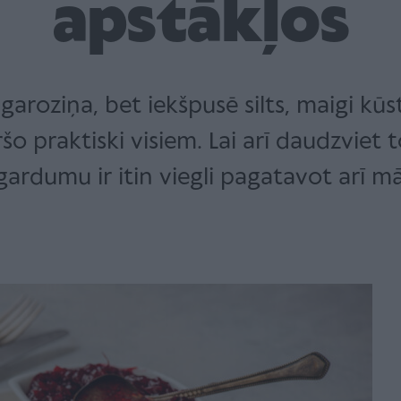
apstākļos
garoziņa, bet iekšpusē silts, maigi kū
 praktiski visiem. Lai arī daudzviet 
gardumu ir itin viegli pagatavot arī mā