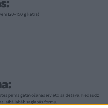
s:
eni 120–150 g katra)
a:
tes pirms gatavošanas ievieto saldētavā. Nedaudz
as laikā labāk saglabās formu.