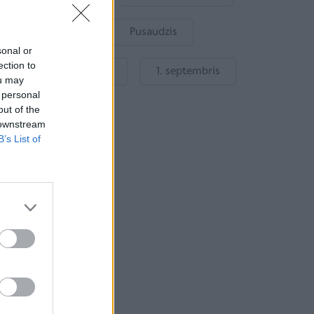
Bērnu drošība
Pusaudzis
sonal or
ection to
Gatavošanās skolai
1. septembris
ou may
 personal
out of the
 downstream
B’s List of