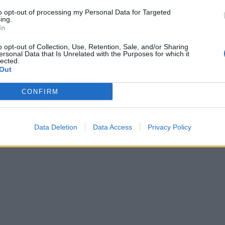
to opt-out of processing my Personal Data for Targeted
egt?
ing.
In
z ar dzērveņu vai brūkleņu mērci. Ogu saldskābā
o opt-out of Collection, Use, Retention, Sale, and/or Sharing
ersonal Data that Is Unrelated with the Purposes for which it
īgumu.
lected.
Out
CONFIRM
Data Deletion
Data Access
Privacy Policy