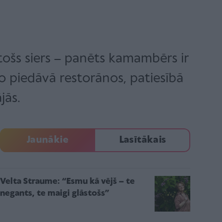
stošs siers – panēts kamambērs ir
to piedāvā restorānos, patiesībā
jās.
Jaunākie
Lasītākais
Velta Straume: “Esmu kā vējš – te
negants, te maigi glāstošs”