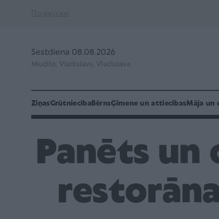
По-русски
Sestdiena 08.08.2026
Mudīte, Vladislavs, Vladislava
Ziņas
Grūtniecība
Bērns
Ģimene un attiecības
Māja un 
Panēts un 
restorāna