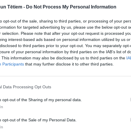
iltus, otrā sakuļ olas ar šķipsniņu sāls, bet trešajā
n Tētiem -
Do Not Process My Personal Information
pviļā miltos, tad olā un rīvmaizē. Lai panējums būtu
to opt-out of the sale, sharing to third parties, or processing of your per
formation for targeted advertising by us, please use the below opt-out s
reiz – vēlreiz olā un vēlreiz rīvmaizē. Dubultais
r selection. Please note that after your opt-out request is processed y
i siers cepšanas laikā neiztecētu.
eing interest-based ads based on personal information utilized by us or
ļas. Kamambēru cep uz vidējas uguns aptuveni 1–2
disclosed to third parties prior to your opt-out. You may separately opt-
losure of your personal information by third parties on the IAB’s list of
ums kļūst zeltaini brūns.
. This information may also be disclosed by us to third parties on the
IA
ar iztecēt.
Participants
that may further disclose it to other third parties.
eto uz papīra dvieļa, lai notek liekā eļļa.
:
l Data Processing Opt Outs
eru var cept arī cepeškrāsnī.
o opt-out of the Sharing of my personal data.
In
200 grādos aptuveni 10–12 minūtes, līdz panējums
o opt-out of the Sale of my Personal Data.
In