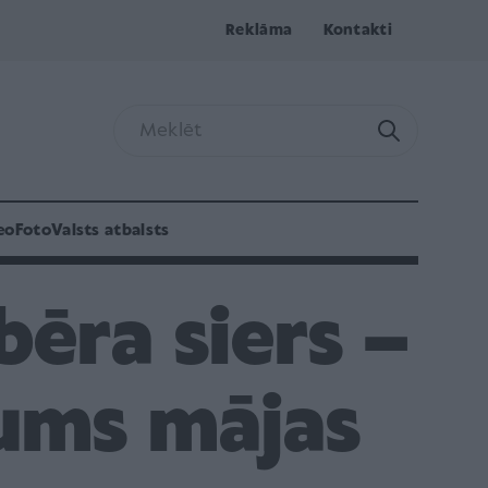
Reklāma
Kontakti
eo
Foto
Valsts atbalsts
ēra siers –
dums mājas