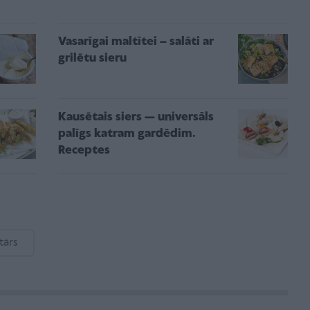
Vasarīgai maltītei – salāti ar
grilētu sieru
Kausētais siers — universāls
palīgs katram gardēdim.
Receptes
tārs