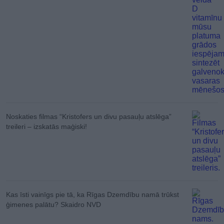
Noskaties filmas “Kristofers un divu pasauļu atslēga”
treileri – izskatās maģiski!
Kas īsti vainīgs pie tā, ka Rīgas Dzemdību namā trūkst
ģimenes palātu? Skaidro NVD