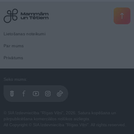
Lietošanas noteikumi
Par mums
Privātums
Seko mums:
© SIA Izdevniecība "Rīgas Viļņi", 2026. Satura kopēšana un
pārpublicēšana komerciālos nolūkos aizliegta.
All Copyright © SIA Izdevniecība "Rīgas Viļņi". All rights reserved.