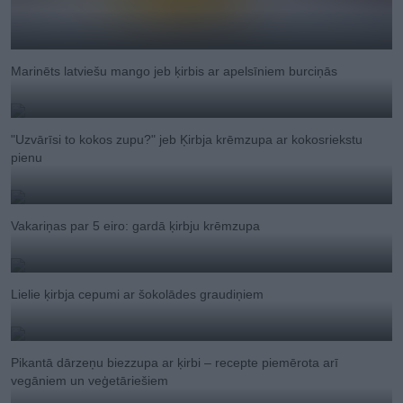
Marinēts latviešu mango jeb ķirbis ar apelsīniem burciņās
"Uzvārīsi to kokos zupu?" jeb Ķirbja krēmzupa ar kokosriekstu
pienu
Vakariņas par 5 eiro: gardā ķirbju krēmzupa
Lielie ķirbja cepumi ar šokolādes graudiņiem
Pikantā dārzeņu biezzupa ar ķirbi – recepte piemērota arī
vegāniem un veģetāriešiem