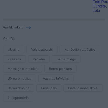
Vairāk rakstu
Aktuāli
Ukraina
Valsts atbalsts
Kur šodien atpūsties
Zīdīšana
Drošība
Bērna miegs
Mākslīgais intelekts
Bērnu psihiatrs
Bērna emocijas
Vasaras brīvlaiks
Bērnu drošība
Pusaudzis
Gatavošanās skolai
1. septembris