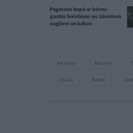
Pagatavo kopā ar bērnu:
gardās bumbiņas no žāvētiem
augļiem un kakao
Receptes
Batoniņi
O
Uzkoda
Rieksti
Žāvē