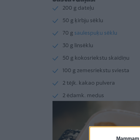
200 g dateļu
50 g ķirbju sēklu
70 g
saulespuķu sēklu
30 g linsēklu
50 g kokosriekstu skaidiņu
100 g zemesriekstu sviesta
2 tējk. kakao pulvera
2 ēdamk. medus
Mammam u