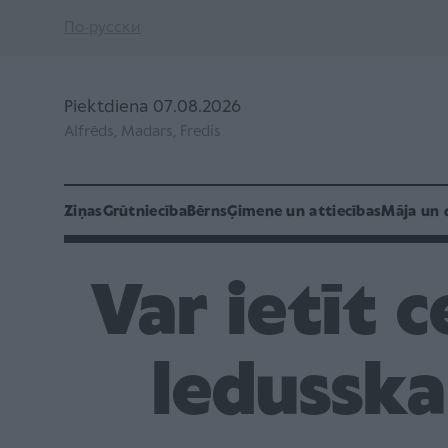
По-русски
Piektdiena 07.08.2026
Alfrēds, Madars, Fredis
Ziņas
Grūtniecība
Bērns
Ģimene un attiecības
Māja un 
Var ietīt 
ledusska