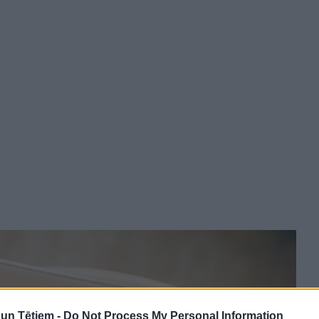
n Tētiem -
Do Not Process My Personal Information