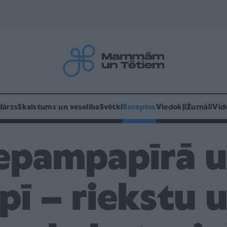
dārzs
Skaistums un veselība
Svētki
Receptes
Viedokļi
Žurnāli
Vid
cepampapīrā 
pī – riekstu 