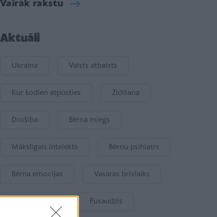
Vairāk rakstu
Aktuāli
Ukraina
Valsts atbalsts
Kur šodien atpūsties
Zīdīšana
Drošība
Bērna miegs
Mākslīgais intelekts
Bērnu psihiatrs
Bērna emocijas
Vasaras brīvlaiks
Bērnu drošība
Pusaudzis