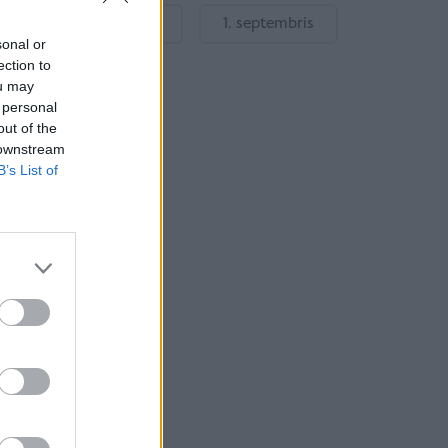
Gatavošanās skolai
1. septembris
sonal or
ection to
ou may
 personal
out of the
 downstream
B’s List of