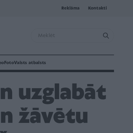
Reklāma
Kontakti
eo
Foto
Valsts atbalsts
un uzglabāt
un žāvētu