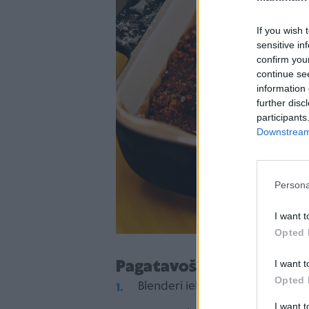
If you wish 
sensitive in
confirm you
continue se
information 
further disc
participants
Downstream 
Persona
I want t
Opted 
I want t
Pagatavošana
Opted 
Blenderī ieber saulespuķu, ķirbj
I want 