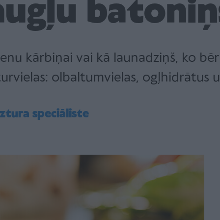
augļu batoniņ
enu kārbiņai vai kā launadziņš, ko bēr
urvielas: olbaltumvielas, ogļhidrātus u
ztura speciāliste