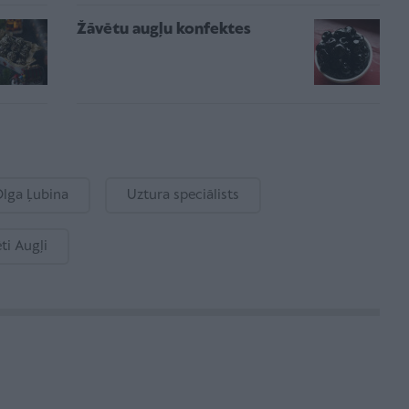
Žāvētu augļu konfektes
lga Ļubina
Uztura speciālists
ti Augļi