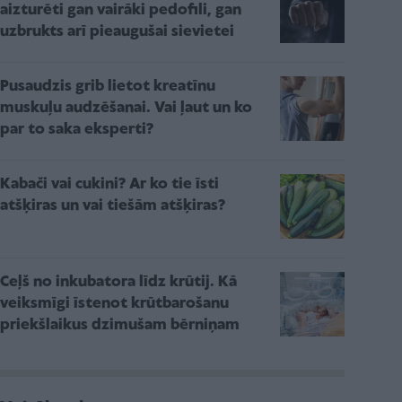
aizturēti gan vairāki pedofili, gan
uzbrukts arī pieaugušai sievietei
Pusaudzis grib lietot kreatīnu
muskuļu audzēšanai. Vai ļaut un ko
par to saka eksperti?
Kabači vai cukini? Ar ko tie īsti
atšķiras un vai tiešām atšķiras?
Ceļš no inkubatora līdz krūtij. Kā
veiksmīgi īstenot krūtbarošanu
priekšlaikus dzimušam bērniņam