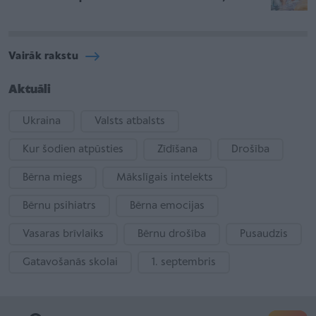
Vairāk rakstu
Aktuāli
Ukraina
Valsts atbalsts
Kur šodien atpūsties
Zīdīšana
Drošība
Bērna miegs
Mākslīgais intelekts
Bērnu psihiatrs
Bērna emocijas
Vasaras brīvlaiks
Bērnu drošība
Pusaudzis
Gatavošanās skolai
1. septembris