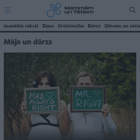
Jaunākie raksti
Ziņas
Grūtniecība
Bērns
Ģimene un atti
Māja un dārzs