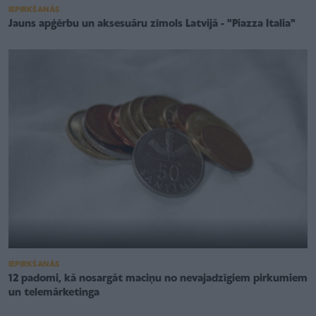
IEPIRKŠANĀS
Jauns apģērbu un aksesuāru zīmols Latvijā - "Piazza Italia"
IEPIRKŠANĀS
12 padomi, kā nosargāt maciņu no nevajadzīgiem pirkumiem
un telemārketinga