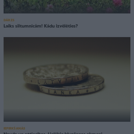
DĀRZS
Laiks siltumnīcām! Kādu izvēlēties?
IEPIRKŠANĀS