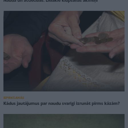
Nauda un attiecības. Lielākie klupšanas akmeņi
IEPIRKŠANĀS
Kādus jautājumus par naudu svarīgi izrunāt pirms kāzām?