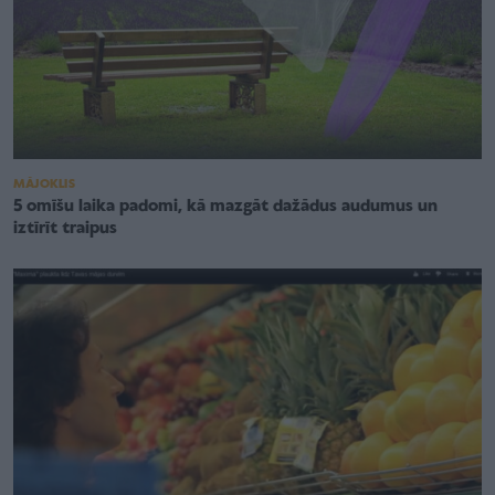
MĀJOKLIS
5 omīšu laika padomi, kā mazgāt dažādus audumus un
iztīrīt traipus