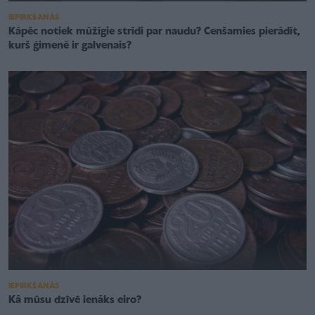
IEPIRKŠANĀS
Kāpēc notiek mūžīgie strīdi par naudu? Cenšamies pierādīt,
kurš ģimenē ir galvenais?
IEPIRKŠANĀS
Kā mūsu dzīvē ienāks eiro?