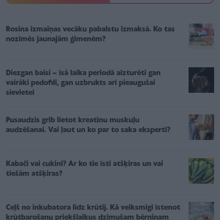
Rosina izmaiņas vecāku pabalstu izmaksā. Ko tas
nozīmēs jaunajām ģimenēm?
Diezgan baisi – īsā laika periodā aizturēti gan
vairāki pedofili, gan uzbrukts arī pieaugušai
sievietei
Pusaudzis grib lietot kreatīnu muskuļu
audzēšanai. Vai ļaut un ko par to saka eksperti?
Kabači vai cukini? Ar ko tie īsti atšķiras un vai
tiešām atšķiras?
Ceļš no inkubatora līdz krūtij. Kā veiksmīgi īstenot
krūtbarošanu priekšlaikus dzimušam bērniņam