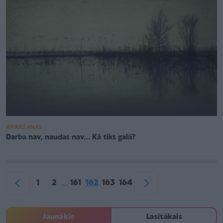
IEPIRKŠANĀS
Darba nav, naudas nav... Kā tikt galā?
1
2
161
162
163
164
...
Jaunākie
Lasītākais