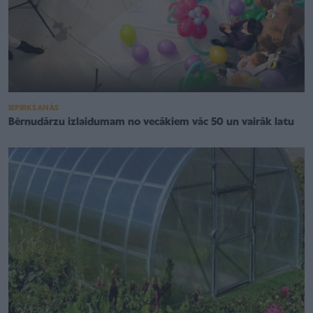
IEPIRKŠANĀS
Bērnudārzu izlaidumam no vecākiem vāc 50 un vairāk latu