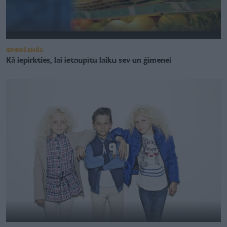
IEPIRKŠANĀS
Kā iepirkties, lai ietaupītu laiku sev un ģimenei