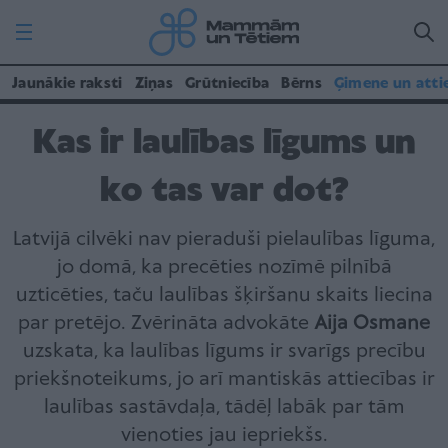
Jaunākie raksti
Ziņas
Grūtniecība
Bērns
Ģimene un atti
Kas ir laulības līgums un
ko tas var dot?
Latvijā cilvēki nav pieraduši pielaulības līguma,
jo domā, ka precēties nozīmē pilnībā
uzticēties, taču laulības šķiršanu skaits liecina
par pretējo. Zvērināta advokāte
Aija Osmane
uzskata, ka laulības līgums ir svarīgs precību
priekšnoteikums, jo arī mantiskās attiecības ir
laulības sastāvdaļa, tādēļ labāk par tām
vienoties jau iepriekšs.