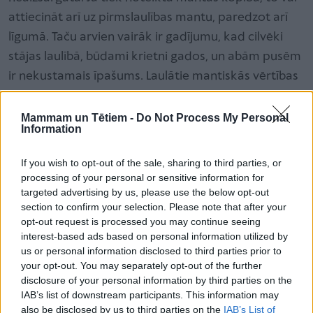
attiecināt arī uz pirmslaulības mantu, paredzot arī
līgumā. Taču arvien vairāk ir gadījumu, kad cilvēki
stājas laulībā, būdami krietni gados, un abām pusēm
ir nekustamais īpašums. Laulātie mantiskās vērtības
nošķir no romantiskām jūtām un laulības līgumā
vienojas par mantas šķirtību. Ja manta ir uz viena
Mammam un Tētiem -
Do Not Process My Personal
Information
laulātaā vārda, otrs ar to nedrīkst rīkoties bez
atļaujas. Katrs lieto savu mantu, un katrs atbild par
If you wish to opt-out of the sale, sharing to third parties, or
saviem parādiem.
processing of your personal or sensitive information for
targeted advertising by us, please use the below opt-out
Laulības līgums jāsastāda pie advokāta vai notāra un
section to confirm your selection. Please note that after your
notariāli jāapstiprina, tad jāreģistrē Laulāto
opt-out request is processed you may continue seeing
mantisko attiecību reģistrā, kas atrodas Uzņēmumu
interest-based ads based on personal information utilized by
us or personal information disclosed to third parties prior to
reģistrā. Reģistrā jāierodas abiem laulātiem ar
your opt-out. You may separately opt-out of the further
pasēm un līgumu, jāuzraksta iesniegums, lūdzot
disclosure of your personal information by third parties on the
līgumu reģistrēt.
IAB’s list of downstream participants. This information may
also be disclosed by us to third parties on the
IAB’s List of