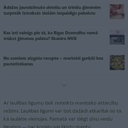
Ādažos jaundzimušo dvīnīšu un trīnīšu ģimenēm
turpmāk izmaksās tiešām iespaidīgu pabalstu
Kas īsti vainīgs pie tā, ka Rīgas Dzemdību namā
trūkst ģimenes palātu? Skaidro NVD
No somiem aizgūta recepte – marinēti gurķīši bez
pasterizēšanas
Ar laulības līgumu tiek noteikts mantisko attiecību
režīms. Laulības līgumi var būt dažādi atkarībā no tā,
kā laulātie vieno­jas. Pamatā var slēgt divu veidu
līgumus — par kopīgu vai šķirtu mantu.