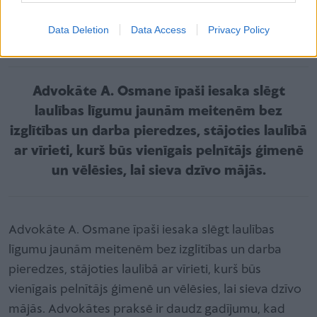
dzīvoklis, tas pieder saņēmējam, ja par to nevienojas
Data Deletion
Data Access
Privacy Policy
atsevišķi.
Advokāte A. Osmane īpaši iesaka slēgt
laulības līgumu jaunām meitenēm bez
izglītības un darba pieredzes, stājoties laulībā
ar vīrieti, kurš būs vienīgais pelnītājs ģimenē
un vēlēsies, lai sieva dzīvo mājās.
Advokāte A. Osmane īpaši iesaka slēgt laulības
līgumu jaunām meitenēm bez izglītības un darba
pieredzes, stājoties laulībā ar vīrieti, kurš būs
vienīgais pelnītājs ģimenē un vēlēsies, lai sieva dzīvo
mājās. Ad­vokātes praksē ir daudz gadījumu, kad