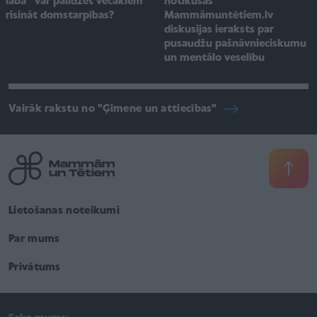
notikušās
labā” var palīdzēt vecākiem
Mammāmuntētiem.lv
risināt domstarpības?
diskusijas ieraksts par
pusaudžu pašnāvnieciskumu
un mentālo veselību
Vairāk rakstu no "Ģimene un attiecības"
Lietošanas noteikumi
Par mums
Privātums