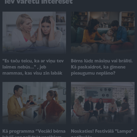
Tev varētu interesēt
"Es taču teicu, ka ar viņu tev
Bērns lūdz māsiņu vai brālīti.
laimes nebūs..." , jeb
Kā paskaidrot, ka ģimene
mammas, kas visu zin labāk
pieaugumu neplāno?
Noskaties! Festivālā "Lampa"
Kā programma “Vecāki bērna