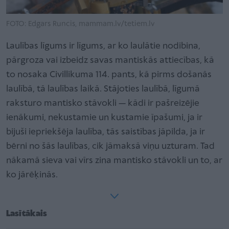
FOTO: Edgars Runcis, mammam.lv/tetiem.lv
Laulības līgums ir līgums, ar ko laulātie nodibina,
pārgroza vai izbeidz savas mantiskās attiecības, kā
to nosaka Civillikuma 114. pants, kā pirms došanās
laulībā, tā laulības laikā. Stājoties laulībā, līgumā
raksturo mantisko stāvokli — kādi ir pašreizējie
ienākumi, nekustamie un kustamie īpašumi, ja ir
bijuši iepriekšēja laulība, tās saistības jāpilda, ja ir
bērni no šās laulības, cik jāmaksā viņu uzturam. Tad
nākamā sieva vai vīrs zina mantisko stāvokli un to, ar
ko jārēķinās.
Lasītākais