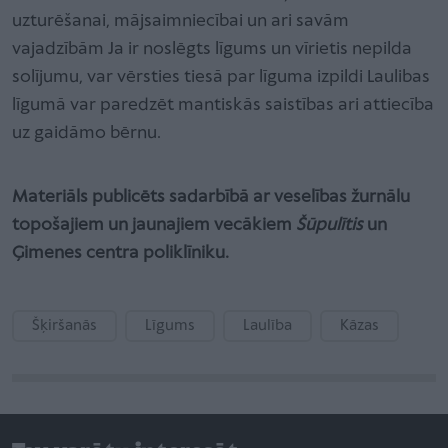
uzturēšanai, mājsaimniecībai un ari savām
vajadzībām Ja ir noslēgts līgums un vīrietis nepilda
solījumu, var vērsties tiesā par līgu­ma izpildi Laulibas
līgumā var paredzēt mantiskās saistības ari attiecība
uz gaidāmo bērnu.
Materiāls publicēts sadarbībā ar veselības žurnālu
topošajiem un jaunajiem vecākiem
Šūpulītis
un
Ģimenes centra poliklīniku.
Šķiršanās
Līgums
Laulība
Kāzas