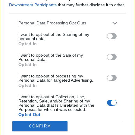
Līgums ir pušu savstarpēja vienošanās, tādēļ, ja tavs
Downstream Participants
that may further disclose it to other
draugs nevēlēsies to noslēgt, viena tu to nevari
third parties.
izdarīt. Taču, kā jau iepriekš minēts, līgumu var
Personal Data Processing Opt Outs
noslēgt arī laulības laikā.
I want to opt-out of the Sharing of my
personal data.
Opted In
Kas jāzina?
Jāapzinās mantiskais stāvoklis līguma slēgšanas
I want to opt-out of the Sale of my
Personal Data.
brīdī. Nevajadzētu aizmirst arī personiskās
Opted In
lietošanas mantas. Piemēram, var neienākt prāta
I want to opt-out of processing my
līgumā paredzēt, kam piederēs vijole. Strīda dusmās
Personal Data for Targeted Advertising.
Opted In
viena puse var to neatdot, bet varbūt otram tā ir
nepieciešama profesionālai darbībai. Tie var būt arī
I want to opt-out of Collection, Use,
Retention, Sale, and/or Sharing of my
citi vērtīgi priekšmeti, piemēram, vārdnīcas,
Personal Data that Is Unrelated with the
Purposes for which it was collected.
grāmatas.
Opted Out
Ja laulības laikā kādai no pusēm tiek uzdāvināts vai
CONFIRM
mantojumā iegūts vērtīgs priekšmets, piemēram,