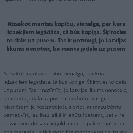
Nosakot mantas kopību, vienalga, par kura
līdzekļiem iegādāta, tā būs kopīga. Šķiroties
to dalīs uz pusēm. Tas ir nozīmīgi, jo Latvijas
likums nenoteic, ka manta jādala uz pusēm.
Nosakot mantas kopību, vienalga, par kura
līdzekļiem iegādāta, tā būs kopīga. Šķiroties to dalīs
uz pusēm. Tas ir nozīmīgi, jo Latvijas likums nenoteic,
ka manta jādala uz pusēm. Tas būtu svarīgi,
piemēram, ja nestrādājošu sievieti ar mazu bērnu
pamet vīrs, laulības laikā ir iegūts īpašums, bet viņa
nevar pierādīt savu ieguldījumu un paliek materiāli
neaizsargāta. Ja tiek noteikta mantas kopība, to var