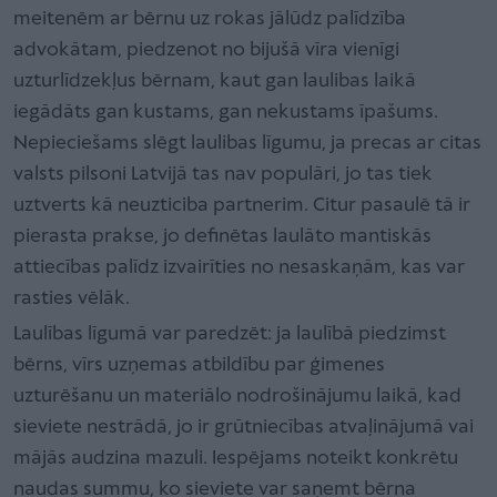
meitenēm ar bērnu uz rokas jālūdz palīdzība
advokātam, piedzenot no bijušā vīra vienīgi
uzturlīdzekļus bērnam, kaut gan laulibas laikā
iegādāts gan kustams, gan nekustams īpašums.
Nepieciešams slēgt laulibas līgumu, ja precas ar citas
valsts pil­soni Latvijā tas nav populāri, jo tas tiek
uztverts kā neuzticiba partnerim. Citur pasaulē tā ir
pierasta prakse, jo definētas laulāto mantiskās
attiecības palīdz izvairīties no nesaskaņām, kas var
rasties vēlāk.
Laulības līgumā var paredzēt: ja laulībā piedzimst
bērns, vīrs uzņemas atbildību par ģimenes
uzturēšanu un materiālo nodrošinājumu laikā, kad
sieviete nestrādā, jo ir grūtniecības atvaļinājumā vai
mājās audzina mazuli. Iespējams noteikt konkrētu
naudas summu, ko sieviete var saņemt bērna