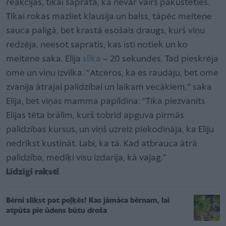
reakcijas, tikai saprata, ka nevar vairs pakustēties.
Tikai rokas mazliet klausīja un balss, tāpēc meitene
sauca palīgā, bet krastā esošais draugs, kurš viņu
redzēja, neesot sapratis, kas īsti notiek un ko
meitene saka. Elija
slīka
– 20 sekundes. Tad pieskrēja
ome un viņu izvilka. “Atceros, ka es raudāju, bet ome
zvanīja ātrajai palīdzībai un laikam vecākiem,” saka
Elija, bet viņas mamma papildina: “Tika piezvanīts
Elijas tēta brālim, kurš tobrīd apguva pirmās
palīdzības kursus, un viņš uzreiz piekodināja, ka Eliju
nedrīkst kustināt. Labi, ka tā. Kad atbrauca ātrā
palīdzība, mediķi visu izdarīja, kā vajag.”
Līdzīgi raksti
Bērni slīkst pat peļķēs! Kas jāmāca bērnam, lai
atpūta pie ūdens būtu droša