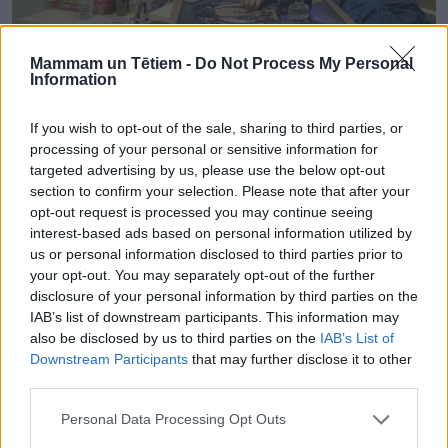
Mammam un Tētiem -
Do Not Process My Personal
Information
If you wish to opt-out of the sale, sharing to third parties, or
processing of your personal or sensitive information for
targeted advertising by us, please use the below opt-out
section to confirm your selection. Please note that after your
opt-out request is processed you may continue seeing
interest-based ads based on personal information utilized by
us or personal information disclosed to third parties prior to
your opt-out. You may separately opt-out of the further
disclosure of your personal information by third parties on the
Katru dienu pa mazam brīnumam
IAB’s list of downstream participants. This information may
Vaivaros pavadīti trīs mēneši, kuru laikā sasniegti
also be disclosed by us to third parties on the
IAB’s List of
Downstream Participants
that may further disclose it to other
daudzi mazie mērķi. Pirmais no tiem – iemācīties
third parties.
iesēsties ratiņkrēslā un to pārvaldīt, lai varētu
pārvietoties. Nākamais mērķis bijis aizbraukt līdz
Personal Data Processing Opt Outs
jūrai. “Atceros, ar Eliju domājām, ka mēs