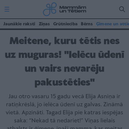
Jaunākie raksti
Ziņas
Grūtniecība
Bērns
Ģimene un atti
Meitene, kuru tētis nes
uz muguras! "Ielēcu ūdenī
un vairs nevarēju
pakustēties"
Jau otro vasaru 15 gadu vecā Elija Asniņa ir
ratiņkrēslā, jo ielēca ūdenī uz galvas. Zināmā
vietā. Apzināti. Tagad Elija pie katras iespējas
saka: “Nekad tā nedariet!” Viņas lielais
atbalsts ir ģimene, īpaši mamma, kas meitas