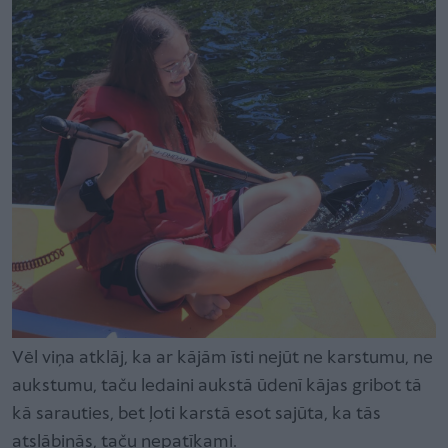
Vēl viņa atklāj, ka ar kājām īsti nejūt ne karstumu, ne
aukstumu, taču ledaini aukstā ūdenī kājas gribot tā
kā sarauties, bet ļoti karstā esot sajūta, ka tās
atslābinās, taču nepatīkami.