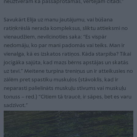
neuztveram kā pašsaprotamas, vērtējam citādi.”
Savukārt Elija uz manu jautājumu, vai būšana
ratiņkrēslā nerada kompleksus, sliktu attieksmi no
vienaudžiem, nevilcinoties saka: “Es vispār
nedomāju, ko par mani padomās vai teiks. Man ir
vienalga, kā es izskatos ratiņos. Kāda starpība? Tikai
jocīgāka sajūta, kad mazs bērns apstājas un skatās
uz tevi.” Meitene turpina treniņus un ir atteikusies no
zālēm pret spastiku muskuļos (stāvoklis, kad ir
neparasti palielināts muskuļu stīvums vai muskuļu
tonuss – red.) “Citiem tā traucē, ir sāpes, bet es varu
sadzīvot.”