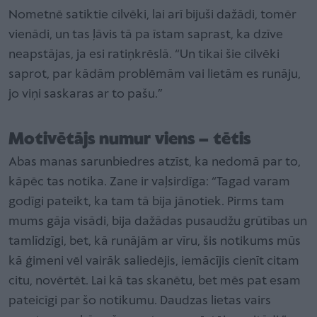
Nometnē satiktie cilvēki, lai arī bijuši dažādi, tomēr
vienādi, un tas ļāvis tā pa īstam saprast, ka dzīve
neapstājas, ja esi ratiņkrēslā. “Un tikai šie cilvēki
saprot, par kādām problēmām vai lietām es runāju,
jo viņi saskaras ar to pašu.”
Motivētājs numur viens – tētis
Abas manas sarunbiedres atzīst, ka nedomā par to,
kāpēc tas notika. Zane ir vaļsirdīga: “Tagad varam
godīgi pateikt, ka tam tā bija jānotiek. Pirms tam
mums gāja visādi, bija dažādas pusaudžu grūtības un
tamlīdzīgi, bet, kā runājām ar vīru, šis notikums mūs
kā ģimeni vēl vairāk saliedējis, iemācījis cienīt citam
citu, novērtēt. Lai kā tas skanētu, bet mēs pat esam
pateicīgi par šo notikumu. Daudzas lietas vairs