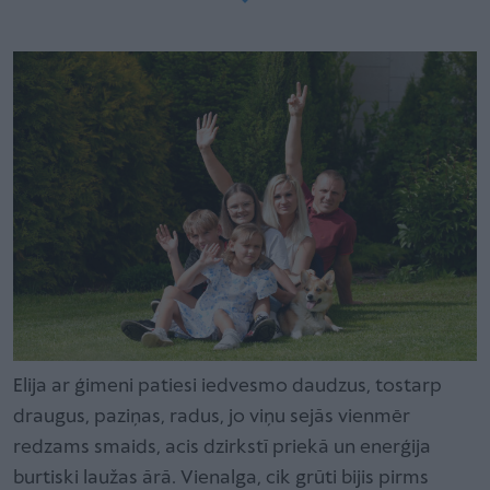
Elija ar ģimeni patiesi iedvesmo daudzus, tostarp
draugus, paziņas, radus, jo viņu sejās vienmēr
redzams smaids, acis dzirkstī priekā un enerģija
burtiski laužas ārā. Vienalga, cik grūti bijis pirms