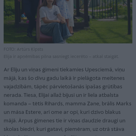
FOTO: Artūrs Ķipsts
Elija ir apņēmības pilna sasniegt iecerēto – atkal staigāt.
Ar Eliju un viņas ģimeni tiekamies Upesciemā, viņu
mājā, kas šo divu gadu laikā ir pielāgota meitenes
vajadzībām, tāpēc pārvietošanās īpašas grūtības
nerada. Tiesa, Elijai allaž bijusi un ir liela atbalsta
komanda – tētis Rihards, mamma Zane, brālis Marks
un māsa Estere, arī ome ar opi, kuri dzīvo blakus
mājā. Ārpus ģimenes tie ir viņas daudzie draugi un
skolas biedri, kuri gatavi, piemēram, uz otrā stāva