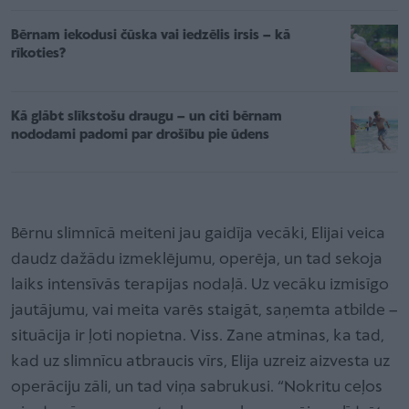
Bērnam iekodusi čūska vai iedzēlis irsis – kā
rīkoties?
Kā glābt slīkstošu draugu – un citi bērnam
nododami padomi par drošību pie ūdens
Bērnu slimnīcā meiteni jau gaidīja vecāki, Elijai veica
daudz dažādu izmeklējumu, operēja, un tad sekoja
laiks intensīvās terapijas nodaļā. Uz vecāku izmisīgo
jautājumu, vai meita varēs staigāt, saņemta atbilde –
situācija ir ļoti nopietna. Viss. Zane atminas, ka tad,
kad uz slimnīcu atbraucis vīrs, Elija uzreiz aizvesta uz
operāciju zāli, un tad viņa sabrukusi. “Nokritu ceļos