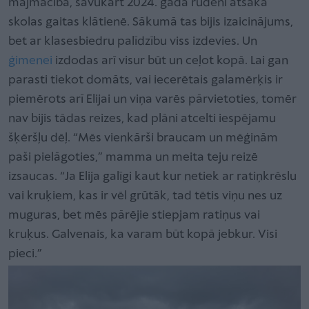
mājmācībā, savukārt 2024. gada rudenī atsāka
skolas gaitas klātienē. Sākumā tas bijis izaicinājums,
bet ar klasesbiedru palīdzību viss izdevies. Un
ģimenei
izdodas arī visur būt un ceļot kopā. Lai gan
parasti tiekot domāts, vai iecerētais galamērķis ir
piemērots arī Elijai un viņa varēs pārvietoties, tomēr
nav bijis tādas reizes, kad plāni atcelti iespējamu
šķēršļu dēļ. “Mēs vienkārši braucam un mēģinām
paši pielāgoties,” mamma un meita teju reizē
izsaucas. “Ja Elija galīgi kaut kur netiek ar ratiņkrēslu
vai kruķiem, kas ir vēl grūtāk, tad tētis viņu nes uz
muguras, bet mēs pārējie stiepjam ratiņus vai
kruķus. Galvenais, ka varam būt kopā jebkur. Visi
pieci.”