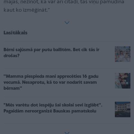
mājās, nezinot, ka var arī citādi, tas viņu pamudina
kaut ko izmēģināt.”
Lasītākais
Bērni sajūsmā par putu ballītēm. Bet cik tās ir
drošas?
''Mamma piespieda mani apprecēties 16 gadu
vecumā. Nesaprotu, kā to var nodarīt savam
bērnam''
"Mēs varētu dot iespēju šai skolai sevi izglābt''.
Pagaidām nereorganizē Bauskas pamatskolu