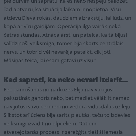
pie durvīm un sapratu, ka es neko nespēju palīdzēt.
Tad aptvēru, ka situācija laikam ir nopietna. Visu
atdevu Dieva rokās, daudziem aizrakstīju, lai lūdz, un
kopā ar vīru gaidījām. Operācija ilga vairāk nekā
četras stundas. Atnāca ārsti un pateica, ka tā bijusi
salīdzinoši veiksmīga, tomēr bija skarts centrālais
nervs, un tobrīd vēl nevarēja pateikt, cik ļoti.
Māsiņas teica, lai esam gatavi uz visu.”
Kad saproti, ka neko nevari izdarīt…
Pēc pamošanās no narkozes Elija nav varējusi
pakustināt gandrīz neko, bet mazliet vēlāk it nemaz
nav jutusi savu ķermeni no vēdera vidusdaļas uz leju.
Slīkstot arī ūdens bija sarīts plaušās, taču to izdevies
veiksmīgi izvadīt no elpceļiem. “Citiem
atveseļošanās process ir sarežģīts tieši šī iemesla