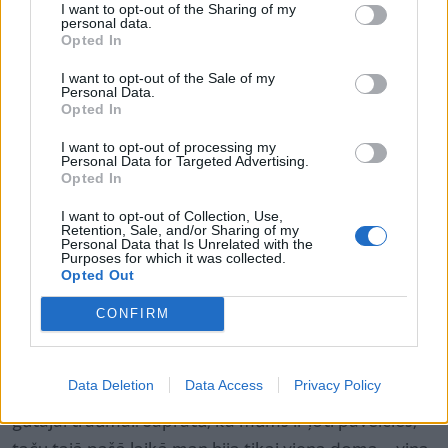
I want to opt-out of the Sharing of my
personal data.
nepārdzīvosim par notiekošo, neraudāsim, tikai
Opted In
iesim uz priekšu, un tad būs reize, kad tiksim līdz
I want to opt-out of the Sale of my
jūrai. Un tur tad izliksim savas emocijas. Bet… Pie
Personal Data.
Opted In
jūras bijām un vakarā sapratām, ka nemaz
nevajadzēja raudāt. Jo tu priecājies, ka lēnām viss
I want to opt-out of processing my
Personal Data for Targeted Advertising.
notiek. Pa kripatiņai, pa milimetram – pacelt roku
Opted In
vairāk, pašam apsēsties, tikt ārā līdz parkam,
I want to opt-out of Collection, Use,
sauļoties. Katru dienu pa mazam brīnumam,” teic
Retention, Sale, and/or Sharing of my
Personal Data that Is Unrelated with the
Zane.
Purposes for which it was collected.
Opted Out
Un tad, pēc trīs mēnešiem, pienākusi diena, kad
CONFIRM
ārsts teicis – jādodas mājās, mērķis ir sasniegts!
“Prasīju, kā tā – sasniegts? Elija taču nestaigā! Tikai
Data Deletion
Data Access
Privacy Policy
tad sāku iedziļināties, kādas patiesībā ir sekas Elijas
gūtajai traumai. Sapratu, ka mums ir ļoti paveicies,