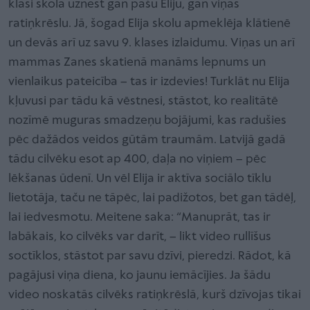
klasi skolā uznest gan pašu Eliju, gan viņas
ratiņkrēslu. Jā, šogad Elija skolu apmeklēja klātienē
un devās arī uz savu 9. klases izlaidumu. Viņas un arī
mammas Zanes skatienā manāms lepnums un
vienlaikus pateicība – tas ir izdevies! Turklāt nu Elija
kļuvusi par tādu kā vēstnesi, stāstot, ko realitātē
nozīmē muguras smadzeņu bojājumi, kas radušies
pēc dažādos veidos gūtām traumām. Latvijā gadā
tādu cilvēku esot ap 400, daļa no viņiem – pēc
lēkšanas ūdenī. Un vēl Elija ir aktīva sociālo tīklu
lietotāja, taču ne tāpēc, lai padižotos, bet gan tādēļ,
lai iedvesmotu. Meitene saka: “Manuprāt, tas ir
labākais, ko cilvēks var darīt, – likt video rullīšus
soctīklos, stāstot par savu dzīvi, pieredzi. Rādot, kā
pagājusi viņa diena, ko jaunu iemācījies. Ja šādu
video noskatās cilvēks ratiņkrēslā, kurš dzīvojas tikai