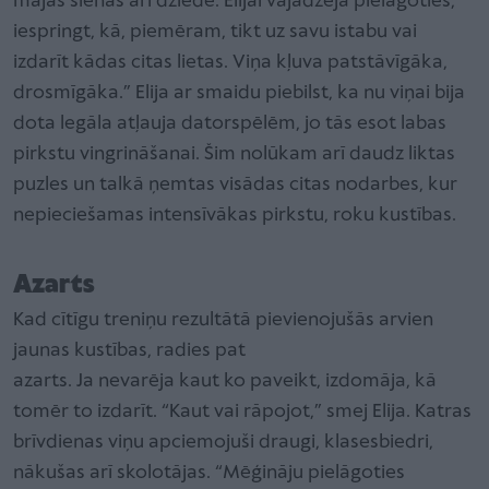
mājas sienas arī dziedē. Elijai vajadzēja pielāgoties,
iespringt, kā, piemēram, tikt uz savu istabu vai
izdarīt kādas citas lietas. Viņa kļuva patstāvīgāka,
drosmīgāka.” Elija ar smaidu piebilst, ka nu viņai bija
dota legāla atļauja datorspēlēm, jo tās esot labas
pirkstu vingrināšanai. Šim nolūkam arī daudz liktas
puzles un talkā ņemtas visādas citas nodarbes, kur
nepieciešamas intensīvākas pirkstu, roku kustības.
Azarts
Kad cītīgu treniņu rezultātā pievienojušās arvien
jaunas kustības, radies pat
azarts. Ja nevarēja kaut ko paveikt, izdomāja, kā
tomēr to izdarīt. “Kaut vai rāpojot,” smej Elija. Katras
brīvdienas viņu apciemojuši draugi, klasesbiedri,
nākušas arī skolotājas. “Mēģināju pielāgoties