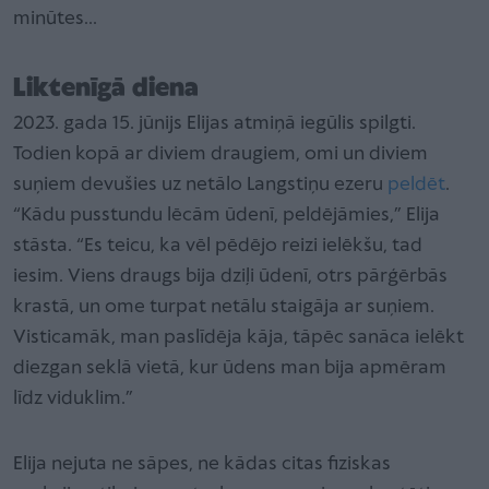
minūtes...
Liktenīgā diena
2023. gada 15. jūnijs Elijas atmiņā iegūlis spilgti.
Todien kopā ar diviem draugiem, omi un diviem
suņiem devušies uz netālo Langstiņu ezeru
peldēt
.
“Kādu pusstundu lēcām ūdenī, peldējāmies,” Elija
stāsta. “Es teicu, ka vēl pēdējo reizi ielēkšu, tad
iesim. Viens draugs bija dziļi ūdenī, otrs pārģērbās
krastā, un ome turpat netālu staigāja ar suņiem.
Visticamāk, man paslīdēja kāja, tāpēc sanāca ielēkt
diezgan seklā vietā, kur ūdens man bija apmēram
līdz viduklim.”
Elija nejuta ne sāpes, ne kādas citas fiziskas