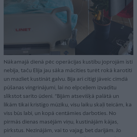
Nākamajā dienā pēc operācijas kustību joprojām īsti
nebija, taču Elija jau sāka mācīties turēt rokā karotīti
un mazliet kustināt galvu. Bija arī cītīgi jāveic cimdā
pūšanas vingrinājumi, lai no elpceļiem izvadītu
slīkstot sarīto ūdeni. “Bijām atsevišķā palātā un
likām tikai kristīgo mūziku, visu laiku skaļi teicām, ka
viss būs labi, un kopā centāmies darboties. No
pirmās dienas masējām viņu, kustinājām kājas,
pirkstus. Nezinājām, vai to vajag, bet darījām. Jo