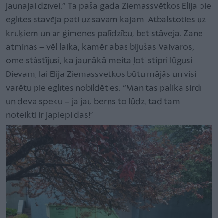
jaunajai dzīvei.” Tā paša gada Ziemassvētkos Elija pie
eglītes stāvēja pati uz savām kājām. Atbalstoties uz
kruķiem un ar ģimenes palīdzību, bet stāvēja. Zane
atminas – vēl laikā, kamēr abas bijušas Vaivaros,
ome stāstījusi, ka jaunākā meita ļoti stipri lūgusi
Dievam, lai Elija Ziemassvētkos būtu mājās un visi
varētu pie eglītes nobildēties. “Man tas palika sirdī
un deva spēku – ja jau bērns to lūdz, tad tam
noteikti ir jāpiepildās!”