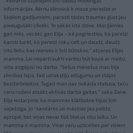
“Vaivaros uzzinājām ļoti daudz noderīgas
informācijas. Bērnu slimnīcā ir maza pieredze ar
šādiem gadījumiem, parasti tādas traumas gūst jau
pieaugušāki cilvēki. Te sākās īstā dzīve. Mācījāmies
gan mēs, vecāki, gan Elija – kā pagriezties, kā pareizi
karoti turēt, kā pareizi roku celt un daudz, daudz
citu lietu, kas niansēs ir ļoti būtiskas,” atceras Elijas
mamma. Lai nepārtraukti varētu būt kopā ar meitu,
viņa aizgājusi no darba. “Sešus mēnešus man bija
slimības lapa, tad uzrakstīju atlūgumu un stājos
bezdarbniekos. Tagad man nav nekāda statusa, taču
ceru rudenī atsākt aktīvās darba gaitas,” saka Zane.
Elija iestarpina, ka mammas klātbūtne bijusi ļoti
vajadzīga, jo “sanitāres un māsiņas jau palīdz,
aprūpē, bet viņas nevar būt blakus visu laiku. Un
mamma ir mamma. Viņai varu uzticēties par visiem