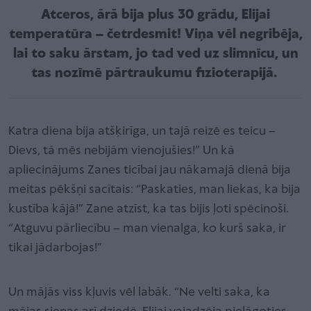
Atceros, ārā bija plus 30 grādu, Elijai
temperatūra – četrdesmit! Viņa vēl negribēja,
lai to saku ārstam, jo tad ved uz slimnīcu, un
tas nozīmē pārtraukumu fizioterapijā.
Katra diena bija atšķirīga, un tajā reizē es teicu –
Dievs, tā mēs nebijām vienojušies!” Un kā
apliecinājums Zanes ticībai jau nākamajā dienā bija
meitas pēkšņi sacītais: “Paskaties, man liekas, ka bija
kustība kājā!” Zane atzīst, ka tas bijis ļoti spēcinoši.
“Atguvu pārliecību – man vienalga, ko kurš saka, ir
tikai jādarbojas!”
Un mājās viss kļuvis vēl labāk. “Ne velti saka, ka