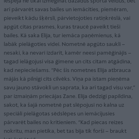
iespēja ne tikai izmēģināt dažādus sporta veidus, bet
arī pārvarēt savas bailes un iemācīties, piemēram,
pieveikt kādu šķērsli, pārvietojoties ratiņkrēslā, vai
apgūt citas prasmes, kuras traucē paveikt tieši
bailes. Kā saka Elija, tur iemāca paņēmienus, kā
labāk pielāgoties videi. Nometnē apgūto saukli –
nesaki, ka nevari izdarīt, kamēr neesi pamēģinājis –
tagad ielāgojusi visa ģimene un cits citam atgādina,
kad nepieciešams. “Pēc šīs nometnes Elija atbrauca
mājās kā pilnīgi cits cilvēks. Viņa pa īstam pieņēma
savu jauno stāvokli un saprata, ka arī tagad visu var,”
par izmaiņām priecājas Zane. Elija dedzīgi papildina,
sakot, ka šajā nometnē pat slēpojusi no kalna uz
speciāli pielāgotas sēdslēpes un iemācījusies
pārvarēt bailes no kritieniem. “Kad piecas reizes
nokritu, man pietika, bet tas bija tik forši – braukt