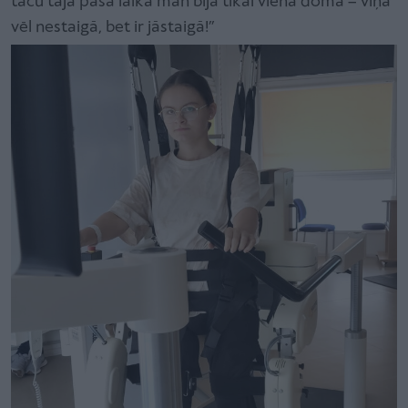
taču tajā pašā laikā man bija tikai viena doma – viņa
vēl nestaigā, bet ir jāstaigā!”