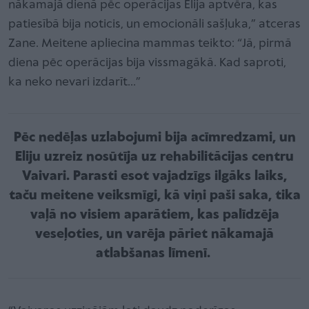
nākamajā dienā pēc operācijas Elija aptvēra, kas
patiesībā bija noticis, un emocionāli sašļuka,” atceras
Zane. Meitene apliecina mammas teikto: “Jā, pirmā
diena pēc operācijas bija vissmagākā. Kad saproti,
ka neko nevari izdarīt...”
Pēc nedēļas uzlabojumi bija acīmredzami, un
Eliju uzreiz nosūtīja uz rehabilitācijas centru
Vaivari. Parasti esot vajadzīgs ilgāks laiks,
taču meitene veiksmīgi, kā viņi paši saka, tika
vaļā no visiem aparātiem, kas palīdzēja
veseļoties, un varēja pāriet nākamajā
atlabšanas līmenī.