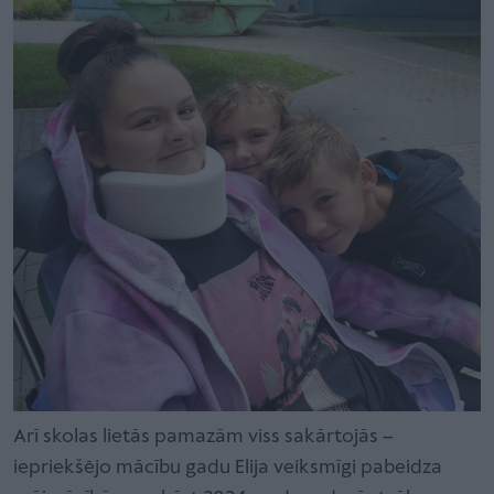
Arī skolas lietās pamazām viss sakārtojās –
iepriekšējo mācību gadu Elija veiksmīgi pabeidza