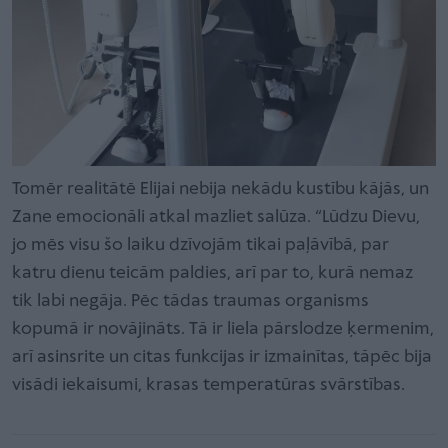
Tomēr realitātē Elijai nebija nekādu kustību kājās, un
Zane emocionāli atkal mazliet salūza. “Lūdzu Dievu,
jo mēs visu šo laiku dzīvojām tikai paļāvībā, par
katru dienu teicām paldies, arī par to, kurā nemaz
tik labi negāja. Pēc tādas traumas organisms
kopumā ir novājināts. Tā ir liela pārslodze ķermenim,
arī asinsrite un citas funkcijas ir izmainītas, tāpēc bija
visādi iekaisumi, krasas temperatūras svārstības.