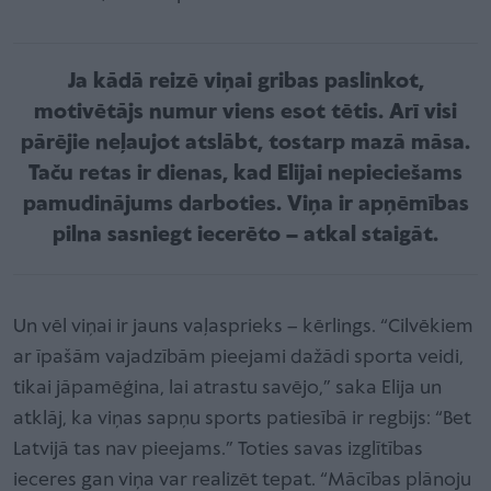
Ja kādā reizē viņai gribas paslinkot,
motivētājs numur viens esot tētis. Arī visi
pārējie neļaujot atslābt, tostarp mazā māsa.
Taču retas ir dienas, kad Elijai nepieciešams
pamudinājums darboties. Viņa ir apņēmības
pilna sasniegt iecerēto – atkal staigāt.
Un vēl viņai ir jauns vaļasprieks – kērlings. “Cilvēkiem
ar īpašām vajadzībām pieejami dažādi sporta veidi,
tikai jāpamēģina, lai atrastu savējo,” saka Elija un
atklāj, ka viņas sapņu sports patiesībā ir regbijs: “Bet
Latvijā tas nav pieejams.” Toties savas izglītības
ieceres gan viņa var realizēt tepat. “Mācības plānoju