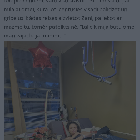
100 procentiem, varu visu stāstīt”. Šī iemesla dēļ arī
mīļajai omei, kura ļoti centusies visādi palīdzēt un
gribējusi kādas reizes aizvietot Zani, paliekot ar
mazmeitu, tomēr pateikts nē. “Lai cik mīļa būtu ome,
man vajadzēja mammu!”