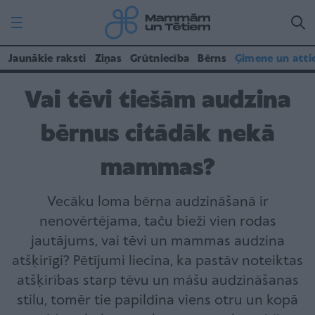
Jaunākie raksti
Ziņas
Grūtniecība
Bērns
Ģimene un atti
Vai tēvi tiešām audzina
bērnus citādāk nekā
mammas?
Vecāku loma bērna audzināšanā ir
nenovērtējama, taču bieži vien rodas
jautājums, vai tēvi un mammas audzina
atšķirīgi? Pētījumi liecina, ka pastāv noteiktas
atšķirības starp tēvu un māšu audzināšanas
stilu, tomēr tie papildina viens otru un kopā