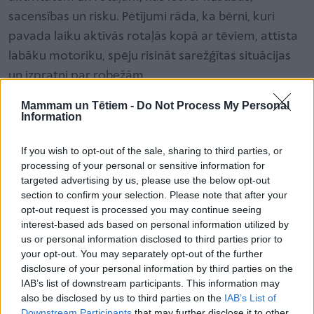
sacensības un risku. Pētījumi rāda, ka bērni, kuri
pavada laiku aktīvās rotaļās kopā ar tēviem, attīsta
labāku motoriku, spēju risināt sarežģītas situācijas
un izpratni par robežām.
Mammam un Tētiem -
Do Not Process My Personal
Information
Riska uzņemšanās un patstāvība
Tēvi biežāk mudina bērnu uzņemties izaicinājumus
If you wish to opt-out of the sale, sharing to third parties, or
un pieņemt riskus, kas ir svarīgi bērna drosmes un
processing of your personal or sensitive information for
targeted advertising by us, please use the below opt-out
neatkarības veidošanai. Piemēram, ja bērns mācās
section to confirm your selection. Please note that after your
braukt ar divriteni,
mamma
, iespējams, paliks tuvāk
opt-out request is processed you may continue seeing
un aizsargās, kamēr tēvs varētu iedrošināt izmēģināt
interest-based ads based on personal information utilized by
us or personal information disclosed to third parties prior to
patstāvīgāku braukšanu.
your opt-out. You may separately opt-out of the further
disclosure of your personal information by third parties on the
Noteikumu un disciplīnas ievērošana
IAB’s list of downstream participants. This information may
also be disclosed by us to third parties on the
IAB’s List of
Pētījumi rāda, ka
tēvi
biežāk uzsver disciplīnas un
Downstream Participants
that may further disclose it to other