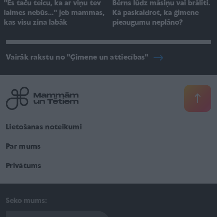
"Es taču teicu, ka ar viņu tev
Bērns lūdz māsiņu vai brālīti.
laimes nebūs..." jeb mammas,
Kā paskaidrot, ka ģimene
kas visu zina labāk
pieaugumu neplāno?
Vairāk rakstu no "Ģimene un attiecības"
Lietošanas noteikumi
Par mums
Privātums
Seko mums: