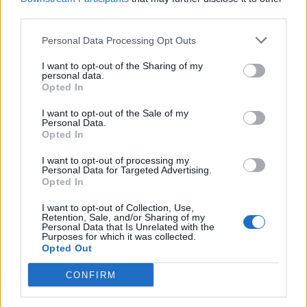
likumu ievērošanu, bet mammas vēlas veidot
third parties.
ciešākas emocionālās saiknes un izmantot maigāku
Personal Data Processing Opt Outs
pieeju. Tomēr abas pieejas ir svarīgas: tēva stingrākā
I want to opt-out of the Sharing of my
nostāja un mammas emocionālais atbalsts veido
personal data.
Opted In
sabalansētu audzināšanu.
I want to opt-out of the Sale of my
Personal Data.
Līdzības starp tēvu un mammu
Opted In
audzināšanas stilu
I want to opt-out of processing my
Personal Data for Targeted Advertising.
Lai gan ir dažas atšķirības, ir daudz kopīgu iezīmju
Opted In
starp mammu un tēvu audzināšanas stilu:
I want to opt-out of Collection, Use,
Mīlestība un atbalsts
– abi vecāki sniedz mīlestību un
Retention, Sale, and/or Sharing of my
Personal Data that Is Unrelated with the
emocionālu atbalstu saviem bērniem.
Purposes for which it was collected.
Opted Out
Vēlme nodrošināt labu nākotni
– gan tēvi, gan
CONFIRM
mammas vēlas, lai viņu bērni izaug par veiksmīgiem
un laimīgiem cilvēkiem.