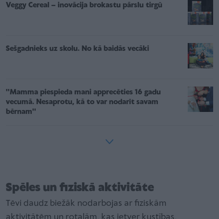
Veggy Cereal – inovācija brokastu pārslu tirgū
Sešgadnieks uz skolu. No kā baidās vecāki
''Mamma piespieda mani apprecēties 16 gadu
vecumā. Nesaprotu, kā to var nodarīt savam
bērnam''
Spēles un fiziskā aktivitāte
Tēvi daudz biežāk nodarbojas ar fiziskām
aktivitātēm un rotaļām, kas ietver kustības,