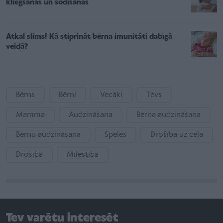
kliegšanas un sodīšanas
Atkal slims! Kā stiprināt bērna imunitāti dabīgā
veidā?
Bērns
Bērni
Vecāki
Tēvs
Mamma
Audzināšana
Bērna audzināšana
Bērnu audzināšana
Spēles
Drošība uz ceļa
Drošība
Mīlestība
Tev varētu interesēt