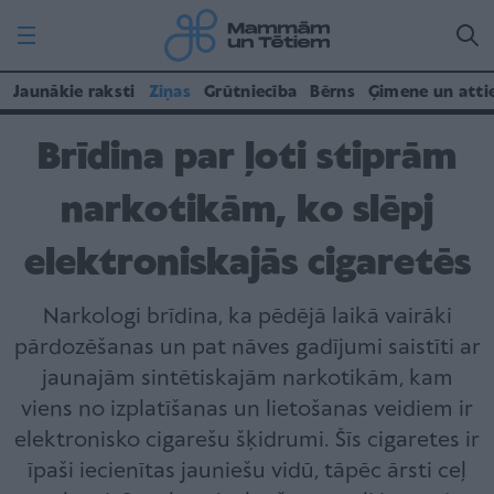
Jaunākie raksti
Ziņas
Grūtniecība
Bērns
Ģimene un atti
Brīdina par ļoti stiprām
narkotikām, ko slēpj
elektroniskajās cigaretēs
Narkologi brīdina, ka pēdējā laikā vairāki
pārdozēšanas un pat nāves gadījumi saistīti ar
jaunajām sintētiskajām narkotikām, kam
viens no izplatīšanas un lietošanas veidiem ir
elektronisko cigarešu šķidrumi. Šīs cigaretes ir
īpaši iecienītas jauniešu vidū, tāpēc ārsti ceļ