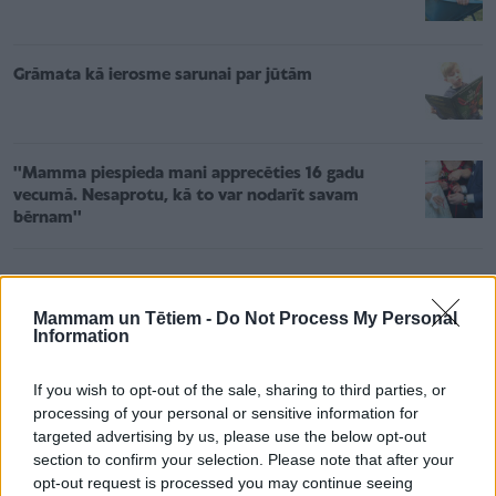
Grāmata kā ierosme sarunai par jūtām
''Mamma piespieda mani apprecēties 16 gadu
vecumā. Nesaprotu, kā to var nodarīt savam
bērnam''
Mammam un Tētiem -
Do Not Process My Personal
Information
“Ja runājam par smēķējamiem šķidrumiem vai
If you wish to opt-out of the sale, sharing to third parties, or
processing of your personal or sensitive information for
“saltiem”, kas tagad ir ļoti populāri, faktiski jaunieši
targeted advertising by us, please use the below opt-out
iziet uz ārkārtīgi lielu risku, jo viņi faktiski nezina, kas
section to confirm your selection. Please note that after your
ir to sastāvā.
opt-out request is processed you may continue seeing