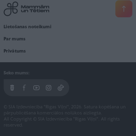
Lietošanas noteikumi
Par mums
Privātums
Seko mums:
© SIA Izdevniecība "Rīgas Viļņi", 2026. Satura kopēšana un
pārpublicēšana komerciālos nolūkos aizliegta.
All Copyright © SIA Izdevniecība "Rīgas Viļņi". All rights
reserved.