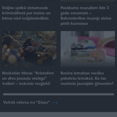
Pasākums mazuļiem līdz 3
Stājies spēkā cietumsods
gadu vecumam –
krimināllietā par mātes un
Rakstniecības muzejs aicina
bērna nāvi mājdzemdībās
pētīt kustoņus
Noskaties filmas “Kristofers
Rosina izmaiņas vecāku
un divu pasauļu atslēga”
pabalstu izmaksā. Ko tas
treileri – izskatās maģiski!
nozīmēs jaunajām ģimenēm?
Vairāk rakstu no "Ziņas"