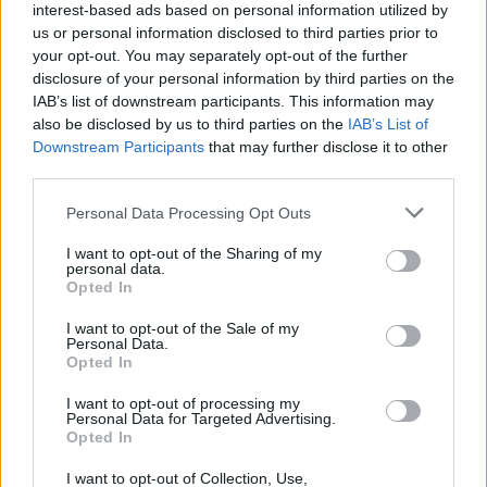
interest-based ads based on personal information utilized by
us or personal information disclosed to third parties prior to
Un mums ir brīdinājums no Eiropas Narkotiku
your opt-out. You may separately opt-out of the further
monitoringa centra, ka ir daudz šie
disclosure of your personal information by third parties on the
IAB’s list of downstream participants. This information may
saindēšanās gadījumi, kur šiem “saltiem” vai
also be disclosed by us to third parties on the
IAB’s List of
elektroniskām cigaretēm tiek pievienoti
Downstream Participants
that may further disclose it to other
amfetamīni, sintētiskas dabas vielas,
third parties.
nitazēnu grupa, kas ir ārkārtīgi bīstami,”
Personal Data Processing Opt Outs
pastāstīja Rīgas psihiatrijas un narkoloģijas centra
I want to opt-out of the Sharing of my
personal data.
Narkoloģiskās palīdzības dienesta vadītāja Astrīda
Opted In
Stirna.
I want to opt-out of the Sale of my
Personal Data.
Opted In
Pasaules pieredze rāda, ka šīs neizskaidrojamās
I want to opt-out of processing my
nāves izraisa smagi plaušu bojājumi, jo ķīmiskie
Personal Data for Targeted Advertising.
Opted In
savienojumi bojā gan plaušas, gan asinsvadus.
I want to opt-out of Collection, Use,