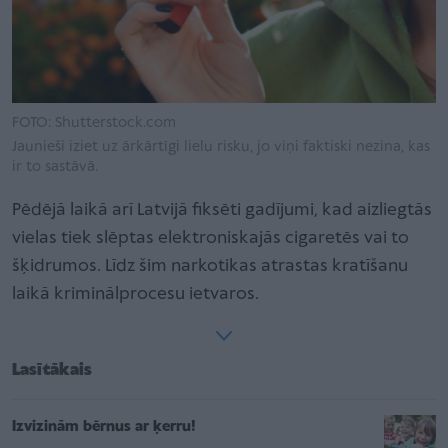
FOTO: Shutterstock.com
Jaunieši iziet uz ārkārtīgi lielu risku, jo viņi faktiski nezina, kas
ir to sastāvā.
Pēdējā laikā arī Latvijā fiksēti gadījumi, kad aizliegtās
vielas tiek slēptas elektroniskajās cigaretēs vai to
šķidrumos. Līdz šim narkotikas atrastas kratīšanu
laikā kriminālprocesu ietvaros.
Lasītākais
Izvizinām bērnus ar ķerru!