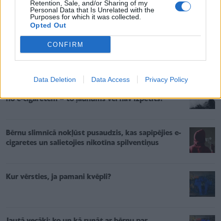
Retention, Sale, and/or Sharing of my
Personal Data that Is Unrelated with the
Vairāk lasi:
www.lsm.lv
Purposes for which it was collected.
Opted Out
CONFIRM
Saistītie raksti
Data Deletion
Data Access
Privacy Policy
Narkoloģe Astrīda Stirna: Vecāki, sargiet pusaudzi
no e-cigaretēm – to ļaunums vēl nav izpētīts!
Bērnu slimnīcā nokļūst pusaudzis, kas sapīpējies e-
cigaretes un salietojies nikotīna spilventiņus
Kur vērsties, ja pamani kvēpli?
Jautā vecāki: ko un kā runāt ar bērnu par